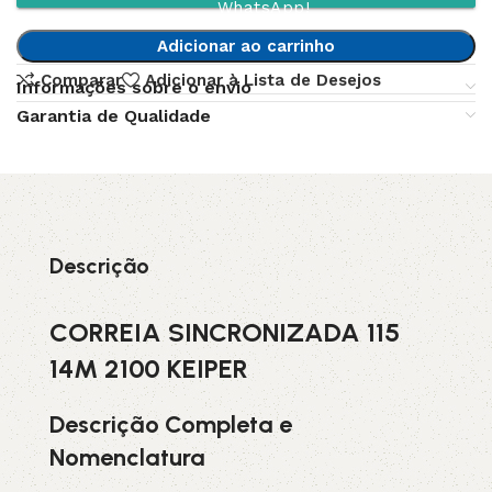
WhatsApp!
Adicionar ao carrinho
Comparar
Adicionar à Lista de Desejos
Informações sobre o envio
Garantia de Qualidade
Descrição
CORREIA SINCRONIZADA 115
14M 2100 KEIPER
Descrição Completa e
Nomenclatura