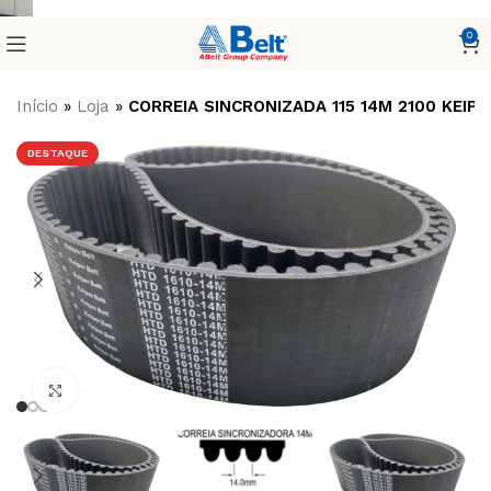
0
Início
»
Loja
»
CORREIA SINCRONIZADA 115 14M 2100 KEIPE
DESTAQUE
Clique para ampliar