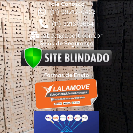
Fale Conosco
(11) 99212-0433
(11) 3213-9664
abelt@abelt.com.br
Selos de Segurança
Formas de Envio