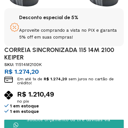
Desconto especial de 5%
Aproveite comprando a vista no PIX e garanta
5% off em suas compras!
CORREIA SINCRONIZADA 115 14M 2100
KEIPER
SKU:
11514M2100K
R$
1.274,20
Em até
1
x de
R$
1.274,20
sem juros no cartão de
crédito!
R$
1.210,49
no pix
1 em estoque
1 em estoque
Solicite orçamento ou tire dúvidas via