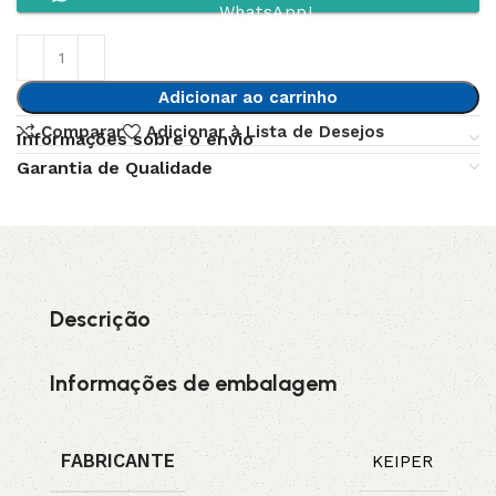
WhatsApp!
Adicionar ao carrinho
Comparar
Adicionar à Lista de Desejos
Informações sobre o envio
Garantia de Qualidade
Descrição
Informações de embalagem
FABRICANTE
KEIPER