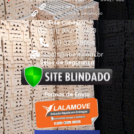
Política de Privacidade
Política de Troca e Devolução
Fale Conosco
(11) 99212-0433
(11) 3213-9664
abelt@abelt.com.br
Selos de Segurança
Formas de Envio