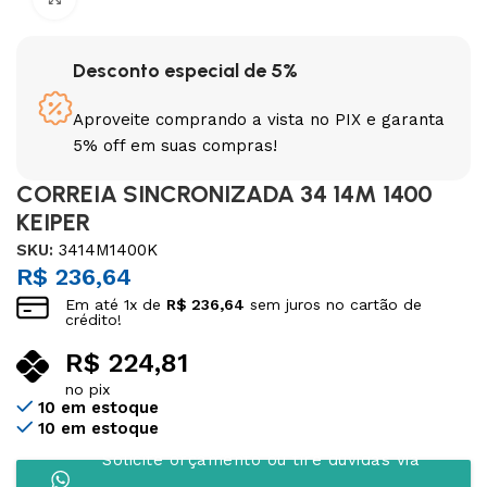
Desconto especial de 5%
Aproveite comprando a vista no PIX e garanta
5% off em suas compras!
CORREIA SINCRONIZADA 34 14M 1400
KEIPER
SKU:
3414M1400K
R$
236,64
Em até
1
x de
R$
236,64
sem juros no cartão de
crédito!
R$
224,81
no pix
10 em estoque
10 em estoque
Solicite orçamento ou tire dúvidas via