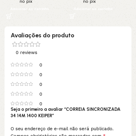
no pix
no pix
Adicionar ao carrinho
Adicionar ao carrinho
Avaliações do produto
0 reviews
0
0
0
0
0
Seja o primeiro a avaliar “CORREIA SINCRONIZADA
34 14M 1400 KEIPER”
O seu endereço de e-mail não será publicado.
*