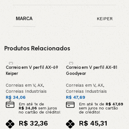
MARCA
KEIPER
Produtos Relacionados
Correia em V perfil AX-69
Correia em V perfil AX-81
C
Keiper
Goodyear
G
Correias em V
,
AX
,
Correias em V
,
AX
,
C
Correias Industriais
Correias Industriais
C
R$
34,06
R$
47,69
R
Em até
1
x de
Em até
1
x de
R$
47,69
R$
34,06
sem juros
sem juros no cartão
no cartão de crédito!
de crédito!
R$
32,36
R$
45,31