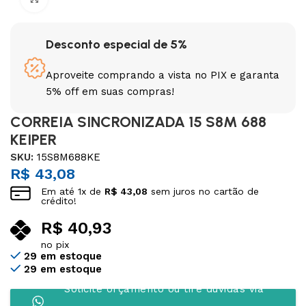
Desconto especial de 5%
Aproveite comprando a vista no PIX e garanta
5% off em suas compras!
CORREIA SINCRONIZADA 15 S8M 688
KEIPER
SKU:
15S8M688KE
R$
43,08
Em até
1
x de
R$
43,08
sem juros no cartão de
crédito!
R$
40,93
no pix
29 em estoque
29 em estoque
Solicite orçamento ou tire dúvidas via