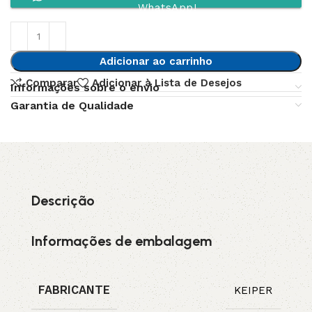
WhatsApp!
Adicionar ao carrinho
Comparar
Adicionar à Lista de Desejos
Informações sobre o envio
Garantia de Qualidade
Descrição
Informações de embalagem
FABRICANTE
KEIPER