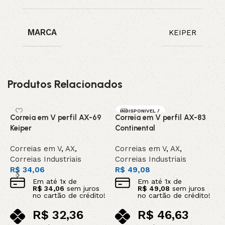
MARCA
KEIPER
Produtos Relacionados
INDISPONIVEL /
Correia em V perfil AX-69
Correia em V perfil AX-83
C
SOB ENCOMEN
DA
Keiper
Continental
C
Correias em V
,
AX
,
Correias em V
,
AX
,
C
Correias Industriais
Correias Industriais
C
R$
34,06
R$
49,08
R
Em até
1
x de
Em até
1
x de
R$
34,06
sem juros
R$
49,08
sem juros
no cartão de crédito!
no cartão de crédito!
R$
32,36
R$
46,63