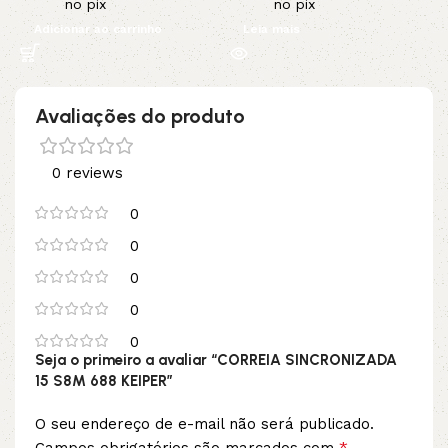
no pix
no pix
Adicionar ao carrinho
Leia mais
Avaliações do produto
0 reviews
0
0
0
0
0
Seja o primeiro a avaliar “CORREIA SINCRONIZADA
15 S8M 688 KEIPER”
O seu endereço de e-mail não será publicado.
*