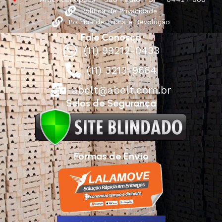
Política de Privacidade
Política de Troca e Devolução
Fale Conosco
(11) 99212-0433
(11) 3213-9664
abelt@abelt.com.br
Selos de Segurança
Formas de Envio