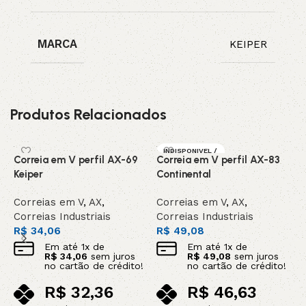
MARCA
KEIPER
Produtos Relacionados
INDISPONIVEL /
Correia em V perfil AX-69
Correia em V perfil AX-83
C
SOB ENCOMEN
DA
Keiper
Continental
C
Correias em V
,
AX
,
Correias em V
,
AX
,
C
Correias Industriais
Correias Industriais
C
R$
34,06
R$
49,08
R
Em até
1
x de
Em até
1
x de
R$
34,06
sem juros
R$
49,08
sem juros
no cartão de crédito!
no cartão de crédito!
R$
32,36
R$
46,63