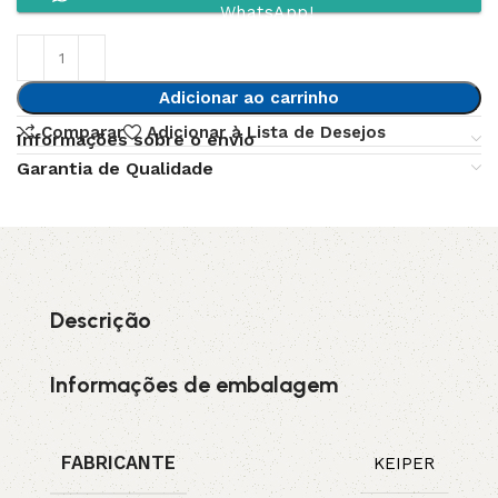
WhatsApp!
Adicionar ao carrinho
Comparar
Adicionar à Lista de Desejos
Informações sobre o envio
Garantia de Qualidade
Descrição
Informações de embalagem
FABRICANTE
KEIPER