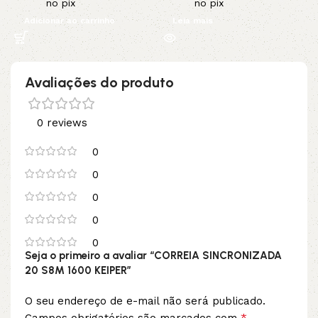
no pix
no pix
Adicionar ao carrinho
Leia mais
Avaliações do produto
0 reviews
0
0
0
0
0
Seja o primeiro a avaliar “CORREIA SINCRONIZADA
20 S8M 1600 KEIPER”
O seu endereço de e-mail não será publicado.
*