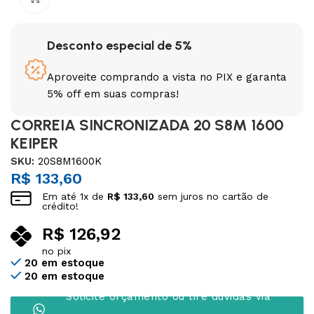
Desconto especial de 5%
Aproveite comprando a vista no PIX e garanta
5% off em suas compras!
CORREIA SINCRONIZADA 20 S8M 1600
KEIPER
SKU:
20S8M1600K
R$
133,60
Em até
1
x de
R$
133,60
sem juros no cartão de
crédito!
R$
126,92
no pix
20 em estoque
20 em estoque
Solicite orçamento ou tire dúvidas via