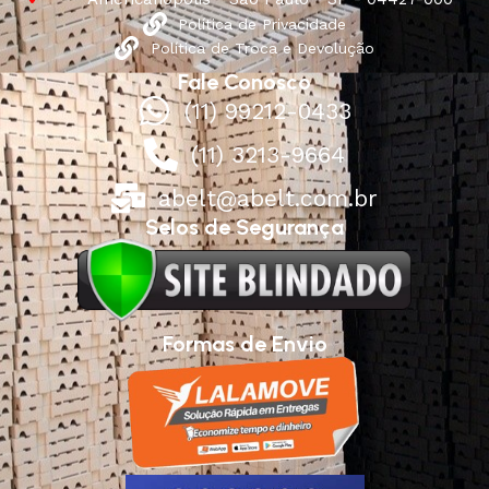
Política de Privacidade
Política de Troca e Devolução
Fale Conosco
(11) 99212-0433
(11) 3213-9664
abelt@abelt.com.br
Selos de Segurança
Formas de Envio