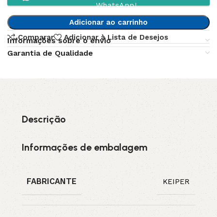
WhatsApp!
Adicionar ao carrinho
Comparar
Adicionar à Lista de Desejos
Informações sobre o envio
Garantia de Qualidade
Descrição
Informações de embalagem
FABRICANTE
KEIPER