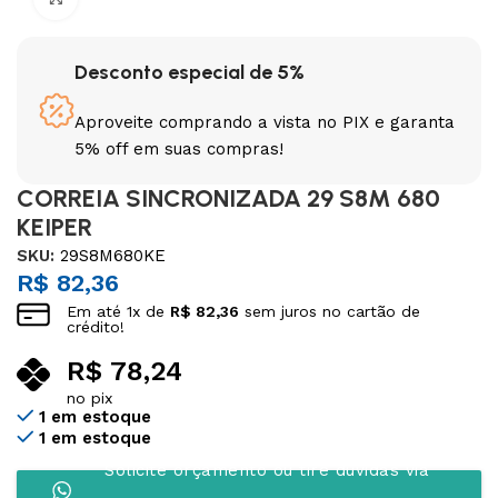
Desconto especial de 5%
Aproveite comprando a vista no PIX e garanta
5% off em suas compras!
CORREIA SINCRONIZADA 29 S8M 680
KEIPER
SKU:
29S8M680KE
R$
82,36
Em até
1
x de
R$
82,36
sem juros no cartão de
crédito!
R$
78,24
no pix
1 em estoque
1 em estoque
Solicite orçamento ou tire dúvidas via