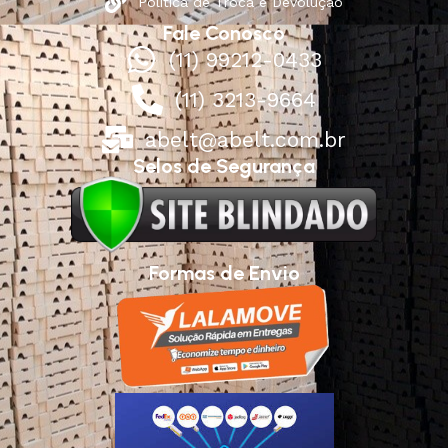
Política de Troca e Devolução
Fale Conosco
(11) 99212-0433
(11) 3213-9664
abelt@abelt.com.br
Selos de Segurança
Formas de Envio