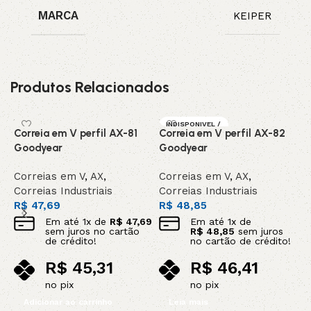
MARCA
KEIPER
Produtos Relacionados
INDISPONIVEL /
Correia em V perfil AX-81
Correia em V perfil AX-82
C
SOB ENCOMEN
DA
Goodyear
Goodyear
K
Correias em V
,
AX
,
Correias em V
,
AX
,
C
Correias Industriais
Correias Industriais
C
R$
47,69
R$
48,85
R
Em até
1
x de
R$
47,69
Em até
1
x de
sem juros no cartão
R$
48,85
sem juros
de crédito!
no cartão de crédito!
R$
45,31
R$
46,41
no pix
no pix
Adicionar ao carrinho
Leia mais