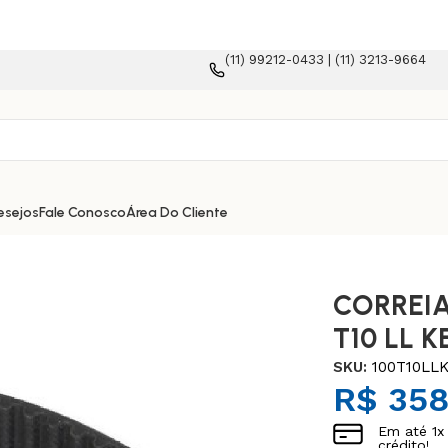
(11) 99212-0433 | (11) 3213-9664
esejos
Fale Conosco
Área Do Cliente
CORREIA
T10 LL K
SKU:
100T10LL
R$
358
Em até
1
x
crédito!