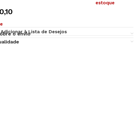
estoque
0,10
ue
Adicionar à Lista de Desejos
obre o envio
ualidade