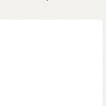
ix
no pix
Adicionar ao carrinho