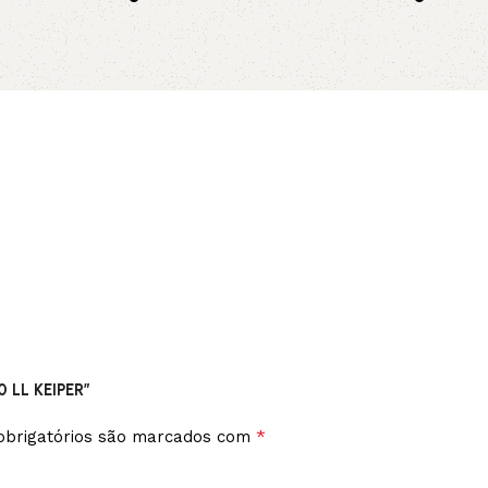
no pix
no p
Leia mais
Leia mais
0 LL KEIPER”
*
brigatórios são marcados com