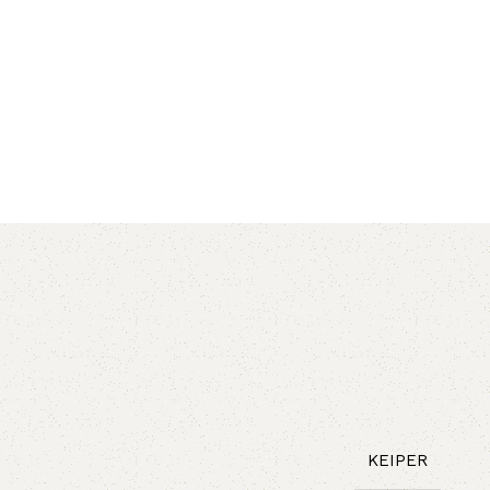
AVX
CC
PK
Z
TB
KEIPER