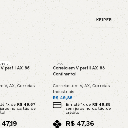
KEIPER
VEL /
 V perfil AX-85
Correia em V perfil AX-86
OMEN
l
Continental
em V
,
AX
,
Correias
Correias em V
,
AX
,
Correias
Industriais
R$
49,85
até
1
x de
R$
49,67
Em até
1
x de
R$
49,85
juros no cartão de
sem juros no cartão de
to!
crédito!
47,19
R$
47,36