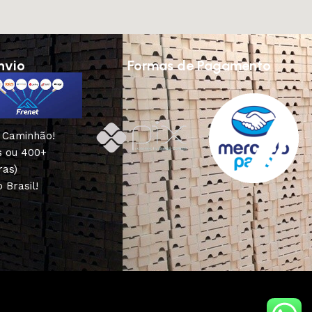
nvio
Formas de Pagamento
u Caminhão!
s ou 400+
ras)
 Brasil!