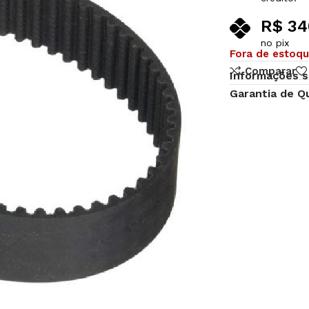
R$
34
no pix
Fora de estoq
Comparar
Informações s
Garantia de Q