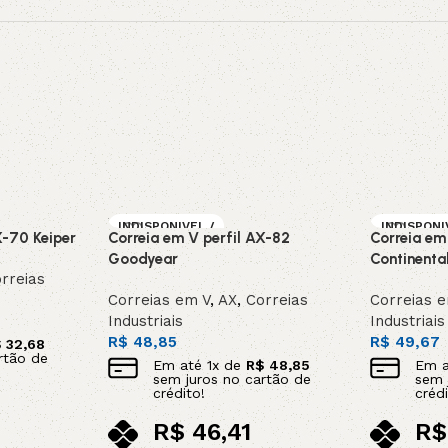
INDISPONIVEL /
INDISPONI
X-70 Keiper
Correia em V perfil AX-82
Correia em
SOB ENCOMEN
SOB ENC
DA
DA
Goodyear
Continenta
rreias
Correias em V
,
AX
,
Correias
Correias 
Industriais
Industriais
R$
48,85
R$
49,67
$
32,68
rtão de
Em até
1
x de
R$
48,85
Em 
sem juros no cartão de
sem 
crédito!
crédi
R$
46,41
R$