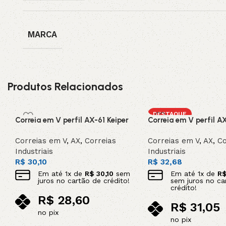
MARCA
Produtos Relacionados
DESTAQUE
Correia em V perfil AX-61 Keiper
Correia em V perfil A
Correias em V
,
AX
,
Correias
Correias em V
,
AX
,
Co
Industriais
Industriais
R$
30,10
R$
32,68
Em até
1
x de
R$
30,10
sem
Em até
1
x de
R
juros no cartão de crédito!
sem juros no ca
crédito!
R$
28,60
R$
31,05
no pix
no pix
Adicionar ao carrinho