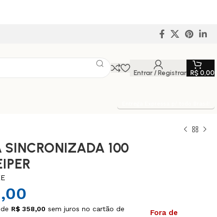
Entrar / Registrar
R$
0,00
Entrega Expressa p/ todo Brasil!
 SINCRONIZADA 100
EIPER
KE
,00
 de
R$
358,00
sem juros no cartão de
Fora de