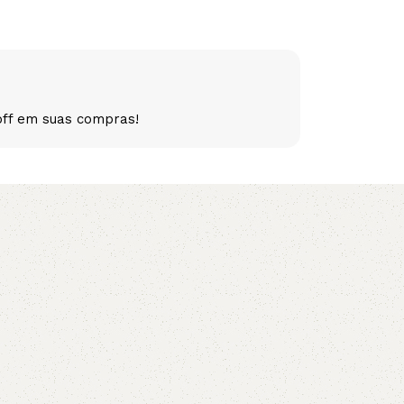
5V
5VX
AA
B
BX
C
off em suas compras!
PJ
PJ
PK
SPB
SPC
SP
XPZ
ZX