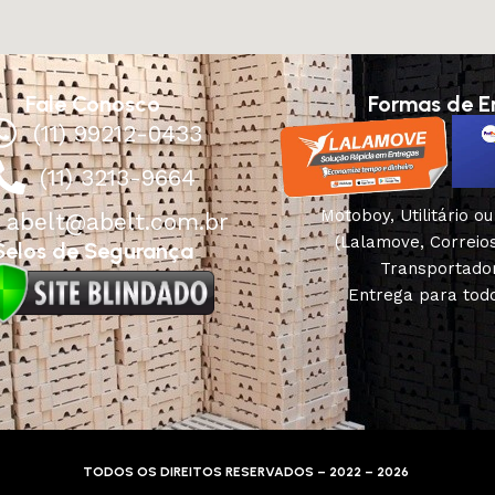
Fale Conosco
Formas de E
(11) 99212-0433
(11) 3213-9664
Motoboy, Utilitário o
abelt@abelt.com.br
(Lalamove, Correio
Selos de Segurança
Transportado
Entrega para todo
TODOS OS DIREITOS RESERVADOS – 2022 – 2026