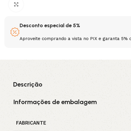
Clique para ampliar
3L
3VX
Desconto especial de 5%
A
AX
Aproveite comprando a vista no PIX e garanta 5% 
CX
D
PL
SPA
XPA
XPB
Descrição
Informações de embalagem
FABRICANTE