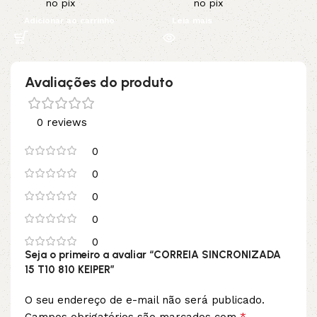
no pix
no pix
Adicionar ao carrinho
Leia mais
Avaliações do produto
0 reviews
0
0
0
0
0
Seja o primeiro a avaliar “CORREIA SINCRONIZADA
15 T10 810 KEIPER”
O seu endereço de e-mail não será publicado.
*