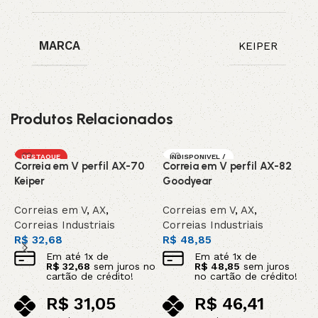
MARCA
KEIPER
Produtos Relacionados
DESTAQUE
INDISPONIVEL /
Correia em V perfil AX-70
Correia em V perfil AX-82
C
SOB ENCOMEN
DA
Keiper
Goodyear
C
Correias em V
,
AX
,
Correias em V
,
AX
,
C
Correias Industriais
Correias Industriais
C
R$
32,68
R$
48,85
R
Em até
1
x de
Em até
1
x de
R$
32,68
sem juros no
R$
48,85
sem juros
cartão de crédito!
no cartão de crédito!
R$
31,05
R$
46,41