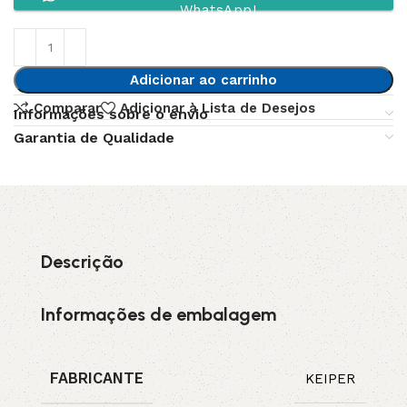
WhatsApp!
Adicionar ao carrinho
Comparar
Adicionar à Lista de Desejos
Informações sobre o envio
Garantia de Qualidade
Descrição
Informações de embalagem
FABRICANTE
KEIPER