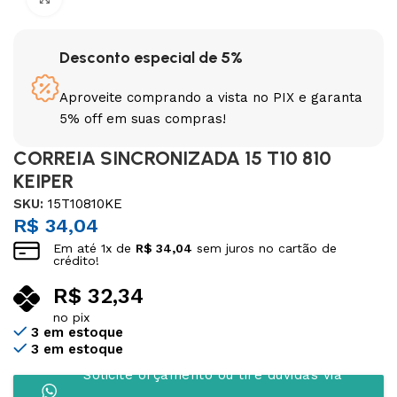
Desconto especial de 5%
Aproveite comprando a vista no PIX e garanta
5% off em suas compras!
CORREIA SINCRONIZADA 15 T10 810
KEIPER
SKU:
15T10810KE
R$
34,04
Em até
1
x de
R$
34,04
sem juros no cartão de
crédito!
R$
32,34
no pix
3 em estoque
3 em estoque
Solicite orçamento ou tire dúvidas via