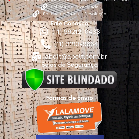
Política de Privacidade
Política de Troca e Devolução
Fale Conosco
(11) 99212-0433
(11) 3213-9664
abelt@abelt.com.br
Selos de Segurança
Formas de Envio