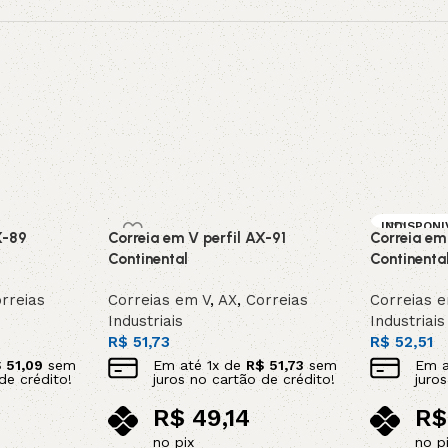
INDISPONI
X-89
Correia em V perfil AX-91
Correia em
SOB ENC
DA
Continental
Continenta
rreias
Correias em V
,
AX
,
Correias
Correias 
Industriais
Industriais
R$
51,73
R$
52,51
$
51,09
sem
Em até
1
x de
R$
51,73
sem
Em 
de crédito!
juros no cartão de crédito!
juro
R$
49,14
R$
no pix
no p