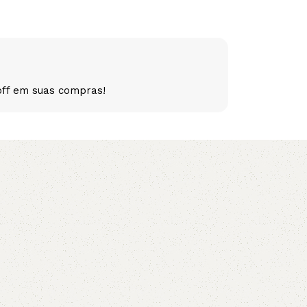
5V
5VX
AA
B
BX
C
off em suas compras!
PJ
PJ
PK
SPB
SPC
SP
XPZ
ZX