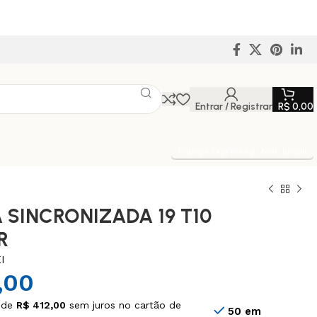
Entrar / Registrar
R$
0,00
Entrega Expressa p/ todo Brasil!
 SINCRONIZADA 19 T10
R
I
,00
 de
R$
412,00
sem juros no cartão de
50 em