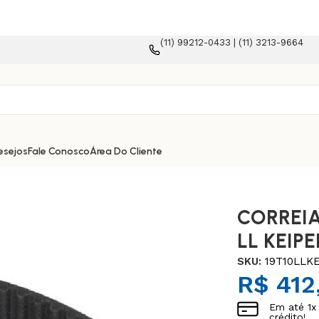
(11) 99212-0433 | (11) 3213-9664
forma e-commerce!
esejos
Fale Conosco
Área Do Cliente
CORREIA
LL KEIPE
SKU:
19T10LLKE
R$
412
Em até
1
x
crédito!