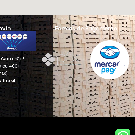
nvio
Formas de Pagamento
u Caminhão!
s ou 400+
ras)
 Brasil!