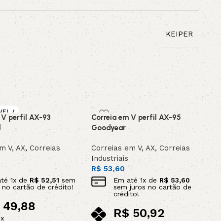
KEIPER
VEL /
 V perfil AX-93
Correia em V perfil AX-95
OMEN
l
Goodyear
em V
,
AX
,
Correias
Correias em V
,
AX
,
Correias
Industriais
R$
53,60
até
1
x de
R$
52,51
sem
Em até
1
x de
R$
53,60
s no cartão de crédito!
sem juros no cartão de
crédito!
49,88
R$
50,92
ix