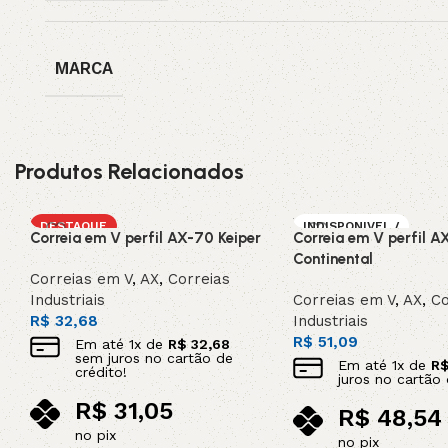
MARCA
Produtos Relacionados
DESTAQUE
INDISPONIVEL /
Correia em V perfil AX-70 Keiper
Correia em V perfil A
SOB ENCOMEN
DA
Continental
Correias em V
,
AX
,
Correias
Industriais
Correias em V
,
AX
,
Co
R$
32,68
Industriais
R$
51,09
Em até
1
x de
R$
32,68
sem juros no cartão de
Em até
1
x de
R
crédito!
juros no cartão 
R$
31,05
R$
48,54
no pix
no pix