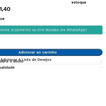
estoque
1,40
que
licite orçamento ou tire dúvidas via WhatsApp!
Adicionar ao carrinho
Adicionar à Lista de Desejos
obre o envio
ualidade