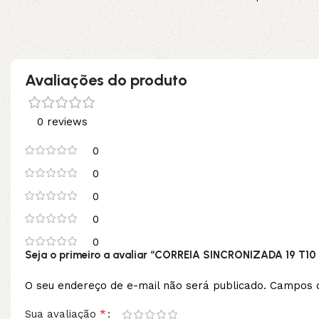
Adicionar ao carrinho
Leia mais
Avaliações do produto
0 reviews
0
0
0
0
0
Seja o primeiro a avaliar “CORREIA SINCRONIZADA 19 T10 
O seu endereço de e-mail não será publicado.
Campos o
*
Sua avaliação