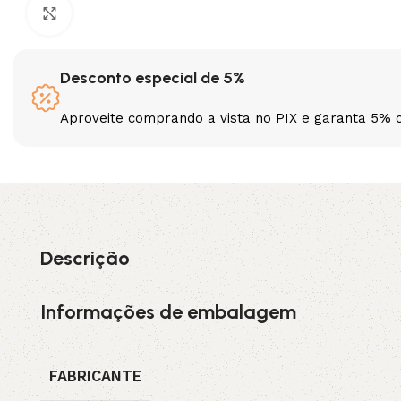
Clique para ampliar
3L
3VX
Desconto especial de 5%
A
AX
Aproveite comprando a vista no PIX e garanta 5% 
CX
D
PL
SPA
XPA
XPB
Descrição
Informações de embalagem
FABRICANTE