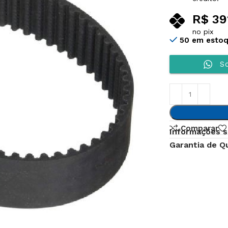
R$
39
no pix
50 em esto
So
Comparar
Informações s
Garantia de Q