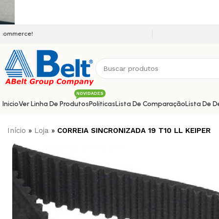
Seja bem vindo a nossa plata
NOVIDADES
Inicio
Ver Linha De Produtos
Políticas
Lista De Comparação
Lista De D
Início
»
Loja
»
CORREIA SINCRONIZADA 19 T10 LL KEIPER