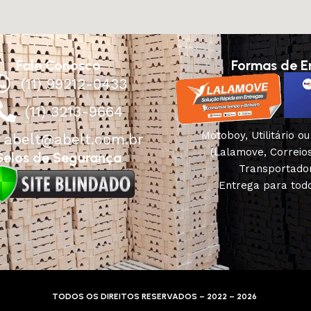
Fale Conosco
Formas de E
(11) 99212-0433
(11) 3213-9664
Motoboy, Utilitário o
abelt@abelt.com.br
(Lalamove, Correio
Selos de Segurança
Transportado
Entrega para todo
TODOS OS DIREITOS RESERVADOS – 2022 – 2026