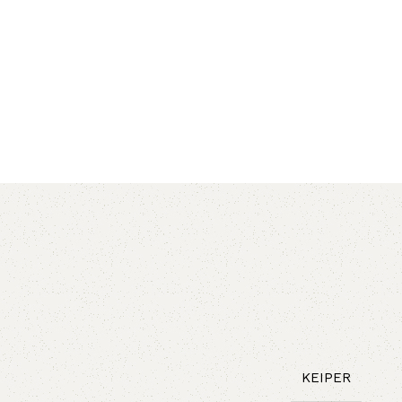
AVX
CC
PK
Z
TB
KEIPER