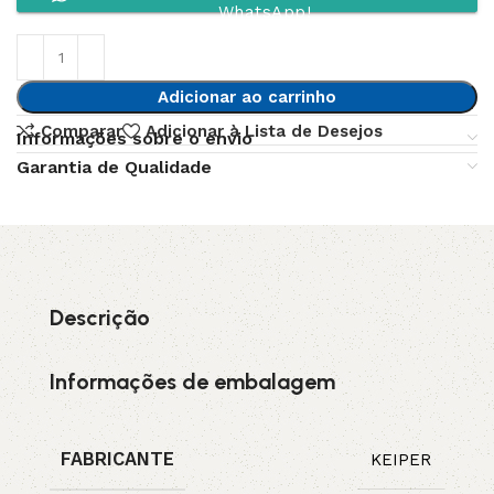
WhatsApp!
Adicionar ao carrinho
Comparar
Adicionar à Lista de Desejos
Informações sobre o envio
Garantia de Qualidade
Descrição
Informações de embalagem
FABRICANTE
KEIPER