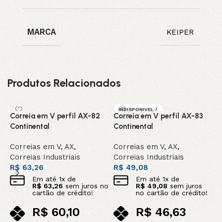
MARCA
KEIPER
Produtos Relacionados
INDISPONIVEL /
Correia em V perfil AX-82
Correia em V perfil AX-83
C
SOB ENCOMEN
DA
Continental
Continental
C
Correias em V
,
AX
,
Correias em V
,
AX
,
C
Correias Industriais
Correias Industriais
C
R$
63,26
R$
49,08
R
Em até
1
x de
Em até
1
x de
R$
63,26
sem juros no
R$
49,08
sem juros
cartão de crédito!
no cartão de crédito!
R$
60,10
R$
46,63