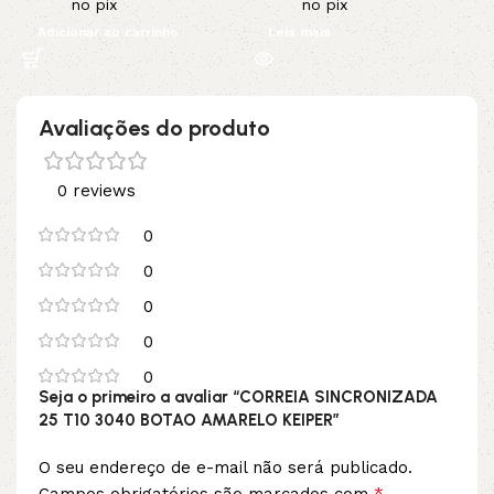
no pix
no pix
Adicionar ao carrinho
Leia mais
Avaliações do produto
0 reviews
0
0
0
0
0
Seja o primeiro a avaliar “CORREIA SINCRONIZADA
25 T10 3040 BOTAO AMARELO KEIPER”
O seu endereço de e-mail não será publicado.
*