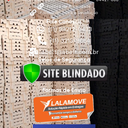
Política de Privacidade
Política de Troca e Devolução
Fale Conosco
(11) 99212-0433
(11) 3213-9664
abelt@abelt.com.br
Selos de Segurança
Formas de Envio