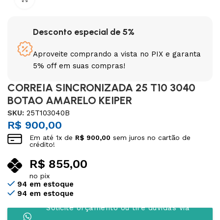
Desconto especial de 5%
Aproveite comprando a vista no PIX e garanta
5% off em suas compras!
CORREIA SINCRONIZADA 25 T10 3040
BOTAO AMARELO KEIPER
SKU:
25T103040B
R$
900,00
Em até
1
x de
R$
900,00
sem juros no cartão de
crédito!
R$
855,00
no pix
94 em estoque
94 em estoque
Solicite orçamento ou tire dúvidas via