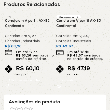
Produtos Relacionados
INDISPONIVEL /
Correia em V perfil AX-82
Correia em V perfil AX-85
C
SOB ENCOMEN
DA
Continental
Continental
C
Correias em V
,
AX
,
Correias em V
,
AX
,
C
Correias Industriais
Correias Industriais
C
R$
63,26
R$
49,67
R
Em até
1
x de
Em até
1
x de
R$
63,26
sem juros no
R$
49,67
sem juros
cartão de crédito!
no cartão de crédito!
R$
60,10
R$
47,19
no pix
no pix
Adicionar ao carrinho
Leia mais
Avaliações do produto