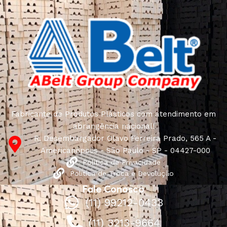
Fabricante de Produtos Plásticos com atendimento em
abrangência nacional!
R. Desembargador Olavo Ferreira Prado, 565 A -
Americanópolis - São Paulo - SP - 04427-000
Política de Privacidade
Política de Troca e Devolução
Fale Conosco
(11) 99212-0433
(11) 3213-9664