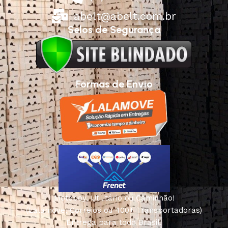
abelt@abelt.com.br
Selos de Segurança
Formas de Envio
Motoboy, Utilitário ou Caminhão!
(Lalamove, Correios ou 400+ Transportadoras)
Entrega para todo Brasil!