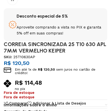
Desconto especial de 5%
Aproveite comprando a vista no PIX e garanta
5% off em suas compras!
CORREIA SINCRONIZADA 25 T10 630 APL
7MM VERMELHO KEIPER
SKU:
25T10630AP
R$
120,50
Em até
1
x de
R$
120,50
sem juros no cartão de
crédito!
R$
114,48
no pix
Fora de estoque
Fora de estoque
Comparar
Adicionar à Lista de Desejos
Informações sobre o envio