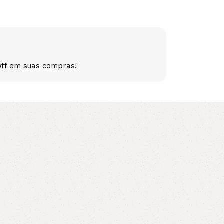
5V
5VX
AA
B
BX
C
off em suas compras!
PJ
PJ
PK
SPB
SPC
SP
XPZ
ZX