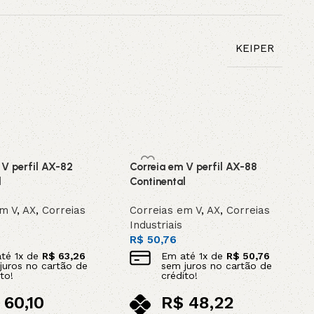
KEIPER
 V perfil AX-82
Correia em V perfil AX-88
l
Continental
em V
,
AX
,
Correias
Correias em V
,
AX
,
Correias
Industriais
R$
50,76
até
1
x de
R$
63,26
Em até
1
x de
R$
50,76
juros no cartão de
sem juros no cartão de
to!
crédito!
60,10
R$
48,22