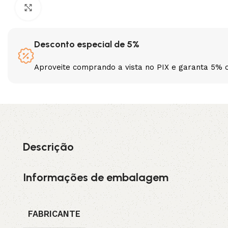
Clique para ampliar
3L
3VX
Desconto especial de 5%
A
AX
Aproveite comprando a vista no PIX e garanta 5% 
CX
D
PL
SPA
XPA
XPB
Descrição
Informações de embalagem
FABRICANTE