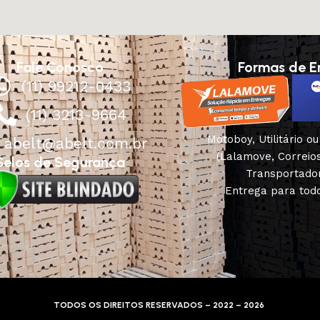
Fale Conosco
Formas de E
(11) 99212-0433
(11) 3213-9664
Motoboy, Utilitário o
abelt@abelt.com.br
(Lalamove, Correio
Selos de Segurança
Transportado
Entrega para todo
TODOS OS DIREITOS RESERVADOS – 2022 – 2026