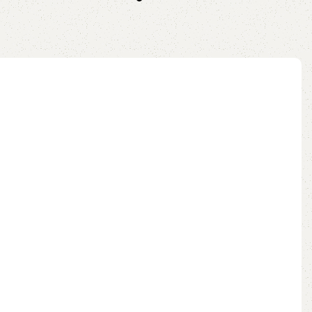
ix
no pix
ao carrinho
Adicionar ao carrinho