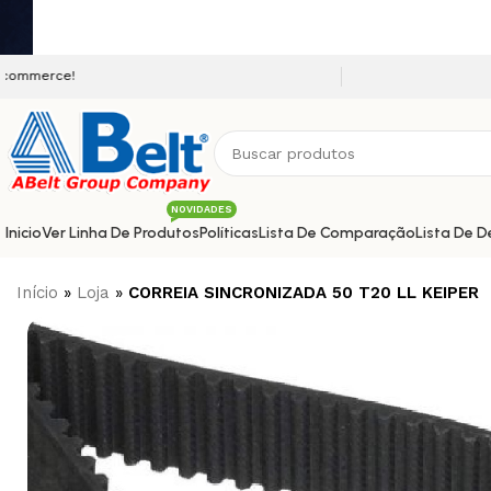
Seja bem vindo a nossa plat
NOVIDADES
Inicio
Ver Linha De Produtos
Políticas
Lista De Comparação
Lista De D
Início
»
Loja
»
CORREIA SINCRONIZADA 50 T20 LL KEIPER