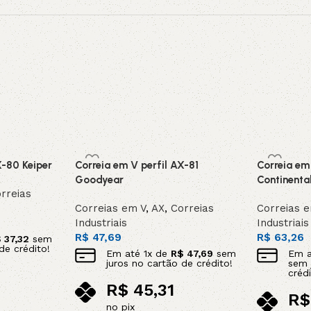
X-80 Keiper
Correia em V perfil AX-81
Correia em
Goodyear
Continenta
rreias
Correias em V
,
AX
,
Correias
Correias 
Industriais
Industriais
R$
47,69
R$
63,26
$
37,32
sem
de crédito!
Em até
1
x de
R$
47,69
sem
Em 
juros no cartão de crédito!
sem 
crédi
R$
45,31
R$
no pix