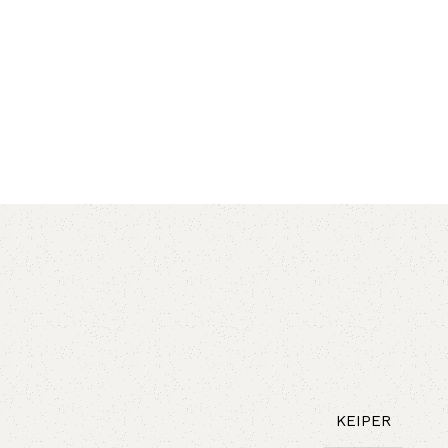
AVX
CC
PK
Z
TB
KEIPER