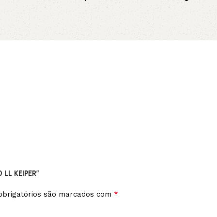
no p
Adicionar ao carrinho
Adicionar 
 LL KEIPER”
*
brigatórios são marcados com