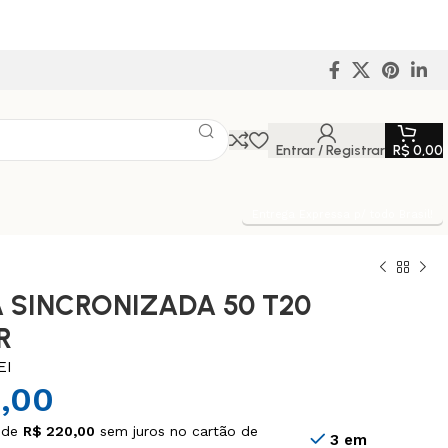
Entrar / Registrar
R$
0,00
Entrega Expressa p/ todo Brasil!
 SINCRONIZADA 50 T20
R
EI
,00
 de
R$
220,00
sem juros no cartão de
3 em