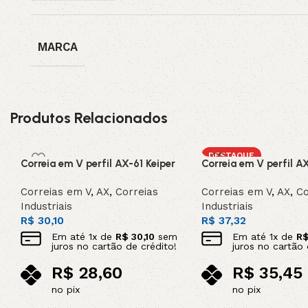
MARCA
Produtos Relacionados
DESTAQUE
Correia em V perfil AX-61 Keiper
Correia em V perfil A
Correias em V
,
AX
,
Correias
Correias em V
,
AX
,
Co
Industriais
Industriais
R$
30,10
R$
37,32
Em até
1
x de
R$
30,10
sem
Em até
1
x de
R
juros no cartão de crédito!
juros no cartão 
R$
28,60
R$
35,45
no pix
no pix
Adicionar ao carrinho
Adicionar ao carrinho