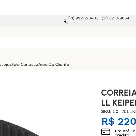
(11) 99212-0433 | (11) 3213-9664
aforma e-commerce!
esejos
Fale Conosco
Área Do Cliente
CORREIA
LL KEIPE
SKU:
50T20LLK
R$
220
Em até
1
x
crédito!