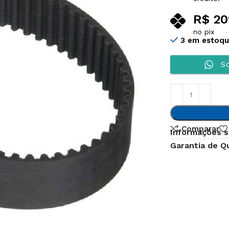
R$
20
no pix
3 em estoq
So
Comparar
Informações s
Garantia de Q