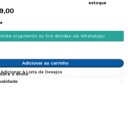
estoque
9,00
ue
licite orçamento ou tire dúvidas via WhatsApp!
Adicionar ao carrinho
Adicionar à Lista de Desejos
obre o envio
ualidade