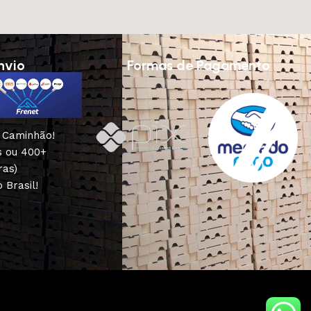
nvio
Formas de Pagamento
u Caminhão!
s ou 400+
ras)
 Brasil!