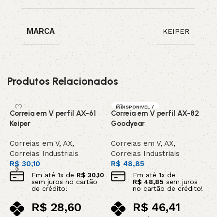
MARCA
KEIPER
Produtos Relacionados
INDISPONIVEL /
Correia em V perfil AX-61
Correia em V perfil AX-82
C
SOB ENCOMEN
DA
Keiper
Goodyear
C
Correias em V
,
AX
,
Correias em V
,
AX
,
C
Correias Industriais
Correias Industriais
C
R$
30,10
R$
48,85
R
Em até
1
x de
R$
30,10
Em até
1
x de
sem juros no cartão
R$
48,85
sem juros
de crédito!
no cartão de crédito!
R$
28,60
R$
46,41