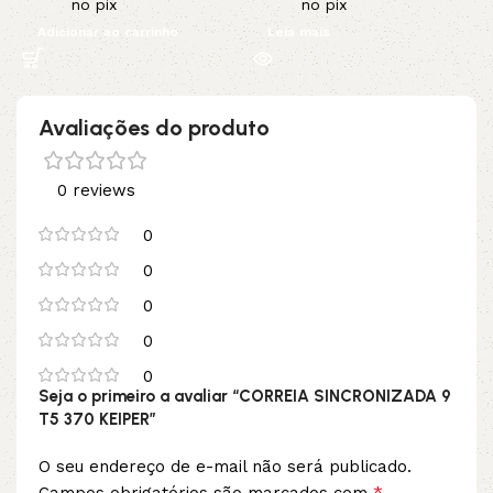
no pix
no pix
Adicionar ao carrinho
Leia mais
Avaliações do produto
0 reviews
0
0
0
0
0
Seja o primeiro a avaliar “CORREIA SINCRONIZADA 9
T5 370 KEIPER”
O seu endereço de e-mail não será publicado.
*