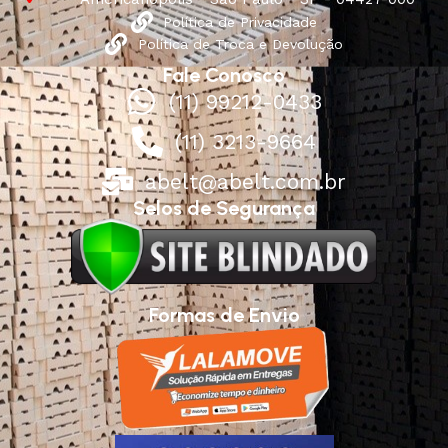
Política de Privacidade
Política de Troca e Devolução
Fale Conosco
(11) 99212-0433
(11) 3213-9664
abelt@abelt.com.br
Selos de Segurança
Formas de Envio