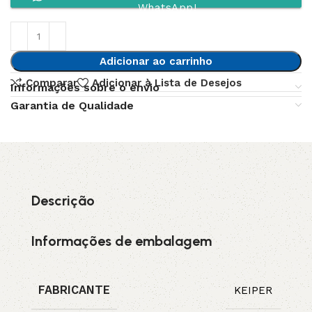
WhatsApp!
Adicionar ao carrinho
Comparar
Adicionar à Lista de Desejos
Informações sobre o envio
Garantia de Qualidade
Descrição
Informações de embalagem
FABRICANTE
KEIPER