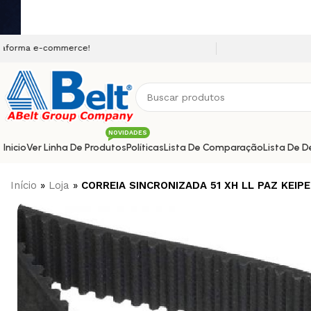
commerce!
NOVIDADES
Inicio
Ver Linha De Produtos
Políticas
Lista De Comparação
Lista De D
Início
»
Loja
»
CORREIA SINCRONIZADA 51 XH LL PAZ KEIP