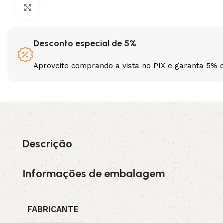
Clique para ampliar
3L
3VX
Desconto especial de 5%
A
AX
Aproveite comprando a vista no PIX e garanta 5% 
CX
D
PL
SPA
XPA
XPB
Descrição
Informações de embalagem
FABRICANTE