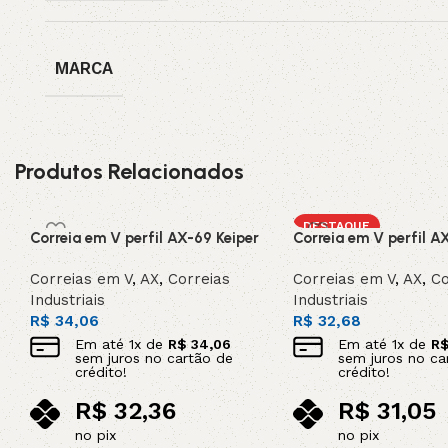
MARCA
Produtos Relacionados
DESTAQUE
Correia em V perfil AX-69 Keiper
Correia em V perfil A
Correias em V
,
AX
,
Correias
Correias em V
,
AX
,
Co
Industriais
Industriais
R$
34,06
R$
32,68
Em até
1
x de
R$
34,06
Em até
1
x de
R
sem juros no cartão de
sem juros no ca
crédito!
crédito!
R$
32,36
R$
31,05
no pix
no pix