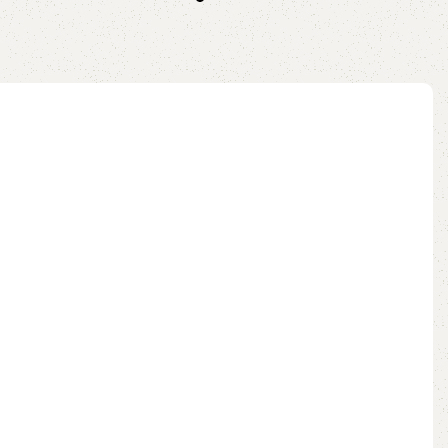
ix
no pix
ao carrinho
Leia mais