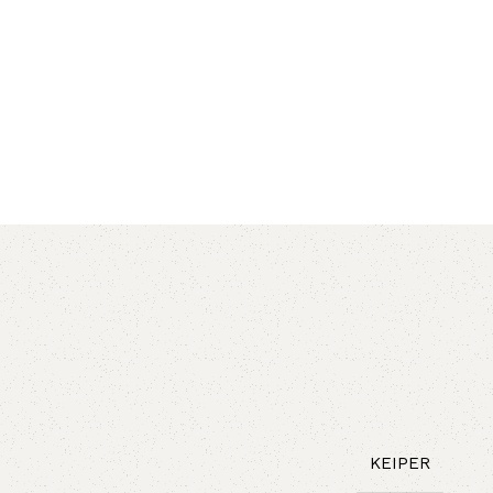
AVX
CC
PK
Z
TB
KEIPER