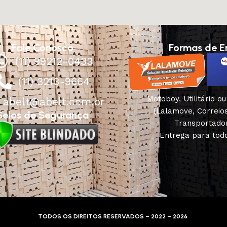
Fale Conosco
Formas de E
(11) 99212-0433
(11) 3213-9664
Motoboy, Utilitário o
abelt@abelt.com.br
(Lalamove, Correio
Selos de Segurança
Transportado
Entrega para todo
TODOS OS DIREITOS RESERVADOS – 2022 – 2026