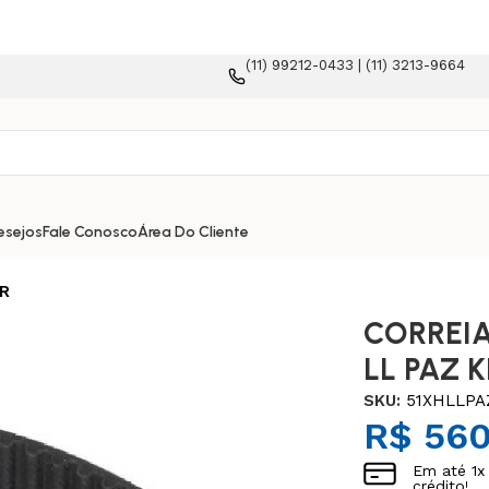
(11) 99212-0433 | (11) 3213-9664
esejos
Fale Conosco
Área Do Cliente
ER
CORREIA
LL PAZ K
SKU:
51XHLLPA
R$
560
Em até
1
x
crédito!