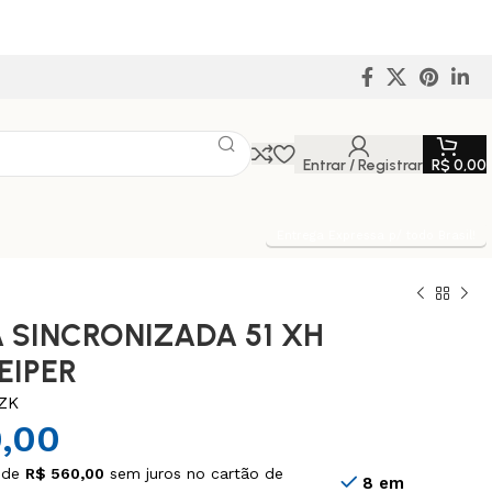
Entrar / Registrar
R$
0,00
Entrega Expressa p/ todo Brasil!
 SINCRONIZADA 51 XH
EIPER
ZK
,00
 de
R$
560,00
sem juros no cartão de
8 em