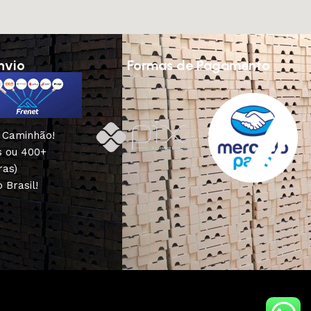
nvio
Formas de Pagamento
u Caminhão!
s ou 400+
ras)
 Brasil!