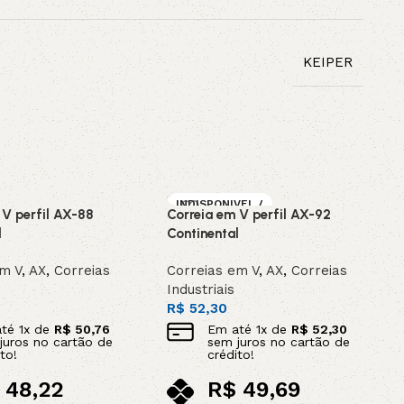
KEIPER
INDISPONIVEL /
 V perfil AX-88
Correia em V perfil AX-92
SOB ENCOMEN
DA
l
Continental
em V
,
AX
,
Correias
Correias em V
,
AX
,
Correias
Industriais
R$
52,30
até
1
x de
R$
50,76
Em até
1
x de
R$
52,30
juros no cartão de
sem juros no cartão de
to!
crédito!
48,22
R$
49,69