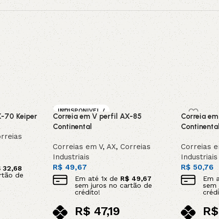
INDISPONIVEL /
X-70 Keiper
Correia em V perfil AX-85
Correia em
SOB ENCOMEN
DA
Continental
Continenta
rreias
Correias em V
,
AX
,
Correias
Correias 
Industriais
Industriais
R$
49,67
R$
50,76
$
32,68
rtão de
Em até
1
x de
R$
49,67
Em 
sem juros no cartão de
sem 
crédito!
crédi
R$
47,19
R$