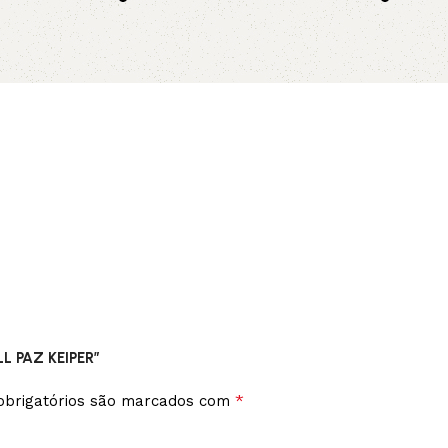
no pix
no p
Leia mais
Adicionar 
LL PAZ KEIPER”
*
brigatórios são marcados com