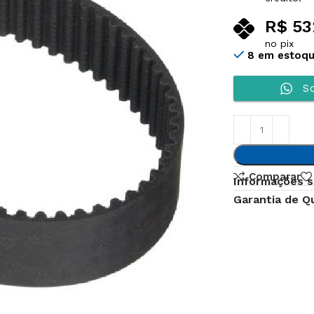
R$
53
no pix
8 em estoq
So
Comparar
Informações s
Garantia de Q