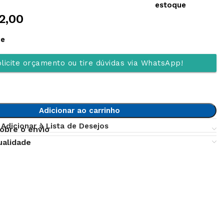
estoque
2,00
ue
licite orçamento ou tire dúvidas via WhatsApp!
Adicionar ao carrinho
Adicionar à Lista de Desejos
obre o envio
ualidade