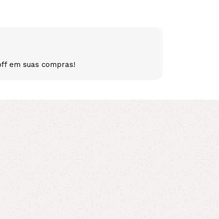
5V
5VX
AA
B
BX
C
off em suas compras!
PJ
PJ
PK
SPB
SPC
SP
XPZ
ZX