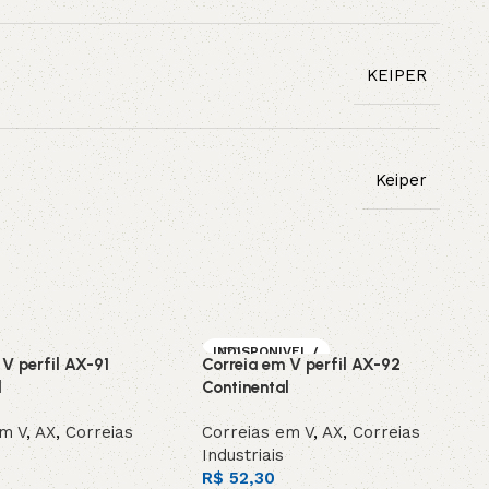
KEIPER
Keiper
INDISPONIVEL /
 V perfil AX-91
Correia em V perfil AX-92
SOB ENCOMEN
DA
l
Continental
em V
,
AX
,
Correias
Correias em V
,
AX
,
Correias
Industriais
R$
52,30