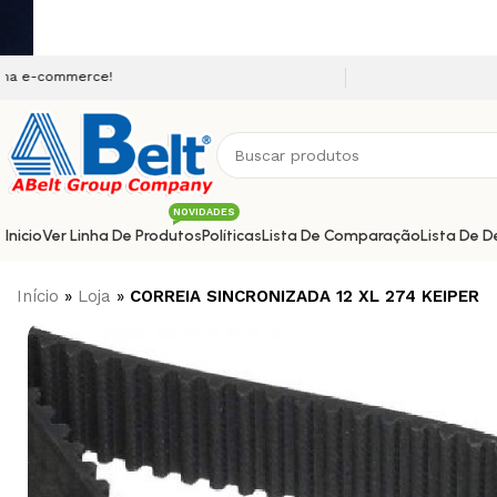
Seja bem vindo a nossa 
NOVIDADES
Inicio
Ver Linha De Produtos
Políticas
Lista De Comparação
Lista De D
Início
»
Loja
»
CORREIA SINCRONIZADA 12 XL 274 KEIPER