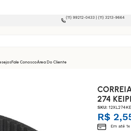
(11) 99212-0433 | (11) 3213-9664
plataforma e-commerce!
esejos
Fale Conosco
Área Do Cliente
CORREIA
274 KEIP
SKU:
12XL274KE
R$
2,5
Em até
1
x