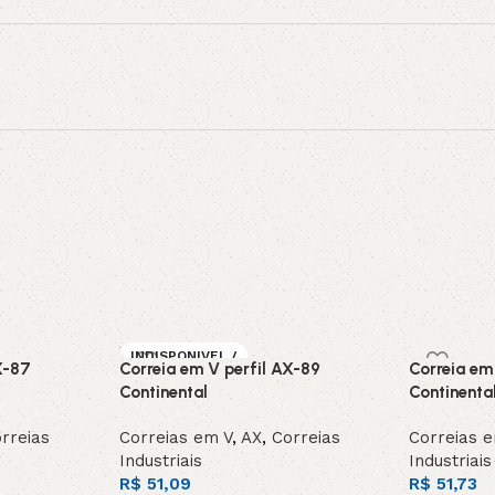
INDISPONIVEL /
X-87
Correia em V perfil AX-89
Correia em
SOB ENCOMEN
DA
Continental
Continenta
rreias
Correias em V
,
AX
,
Correias
Correias 
Industriais
Industriais
R$
51,09
R$
51,73