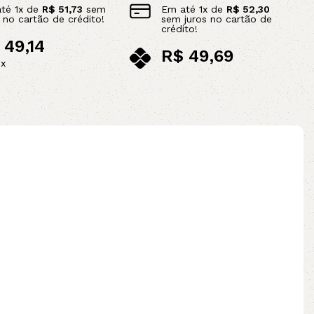
até
1
x de
R$
51,73
sem
Em até
1
x de
R$
52,30
s no cartão de crédito!
sem juros no cartão de
crédito!
49,14
R$
49,69
ix
no pix
ao carrinho
Leia mais