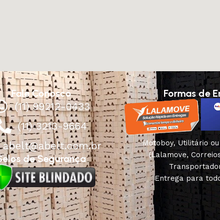
Fale Conosco
Formas de E
(11) 99212-0433
(11) 3213-9664
Motoboy, Utilitário o
abelt@abelt.com.br
(Lalamove, Correio
Selos de Segurança
Transportado
Entrega para todo