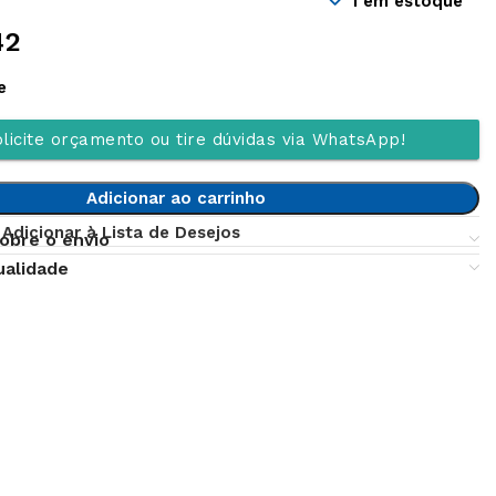
1 em estoque
42
e
licite orçamento ou tire dúvidas via WhatsApp!
Adicionar ao carrinho
Adicionar à Lista de Desejos
obre o envio
ualidade