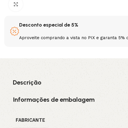
Clique para ampliar
3L
3VX
Desconto especial de 5%
A
AX
Aproveite comprando a vista no PIX e garanta 5% 
CX
D
PL
SPA
XPA
XPB
Descrição
Informações de embalagem
FABRICANTE