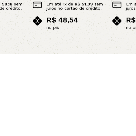
$
50,18
sem
Em até
1
x de
R$
51,09
sem
Em 
de crédito!
juros no cartão de crédito!
juro
R$
48,54
R$
no pix
no p
Leia mais
Adicionar 