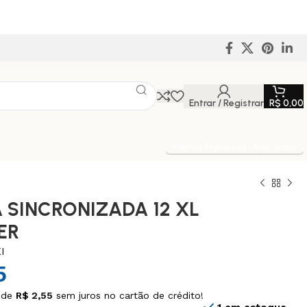
Entrar / Registrar
R$
0,00
Entrega Expressa p/ todo Brasil!
 SINCRONIZADA 12 XL
ER
I
5
 de
R$
2,55
sem juros no cartão de crédito!