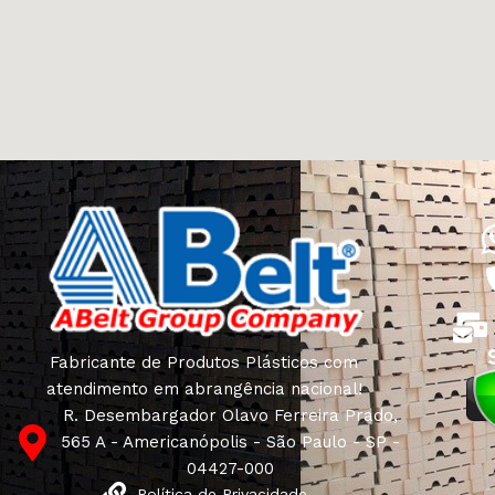
Fabricante de Produtos Plásticos com
atendimento em abrangência nacional!
R. Desembargador Olavo Ferreira Prado,
565 A - Americanópolis - São Paulo - SP -
04427-000
Política de Privacidade