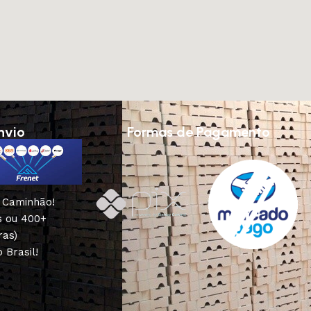
nvio
Formas de Pagamento
u Caminhão!
s ou 400+
ras)
 Brasil!