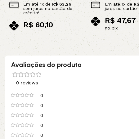
Em até
1
x de
R$
63,26
Em até
1
x de
R
sem juros no cartão de
juros no cartão 
crédito!
R$
47,67
R$
60,10
no pix
no pix
Adicionar ao carrinho
Adicionar ao carrinho
Avaliações do produto
0 reviews
0
0
0
0
0