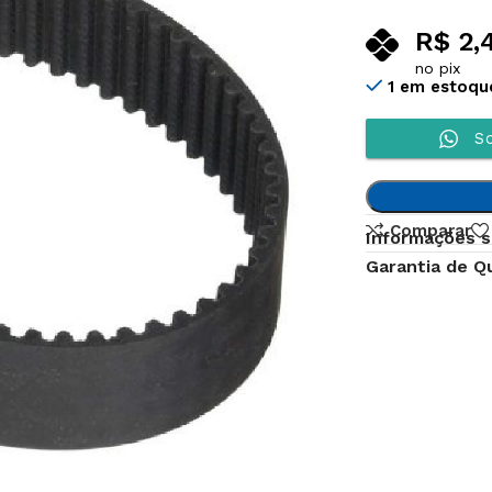
R$
2,
no pix
1 em estoqu
So
Comparar
Informações s
Garantia de Q