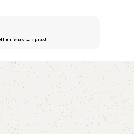
5V
5VX
AA
B
BX
C
off em suas compras!
PJ
PJ
PK
SPB
SPC
SP
XPZ
ZX