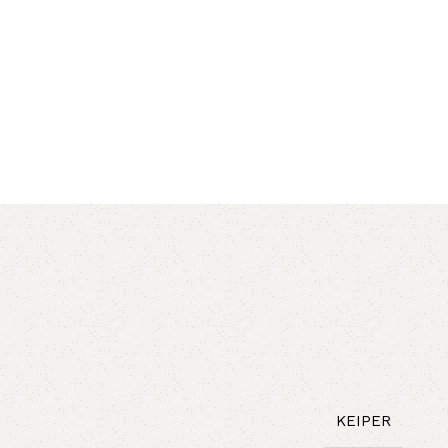
AVX
CC
PK
Z
TB
KEIPER