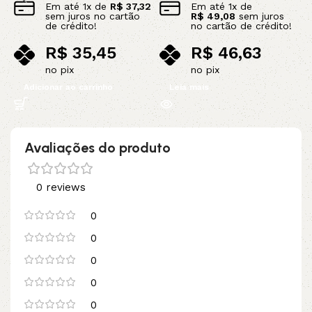
Em até
1
x de
R$
37,32
Em até
1
x de
sem juros no cartão
R$
49,08
sem juros
de crédito!
no cartão de crédito!
R$
35,45
R$
46,63
no pix
no pix
Adicionar ao carrinho
Leia mais
Avaliações do produto
0 reviews
0
0
0
0
0