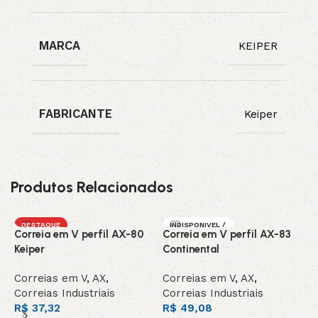
MARCA
KEIPER
FABRICANTE
Keiper
Produtos Relacionados
DESTAQUE
INDISPONIVEL /
Correia em V perfil AX-80
Correia em V perfil AX-83
C
SOB ENCOMEN
DA
Keiper
Continental
C
Correias em V
,
AX
,
Correias em V
,
AX
,
C
Correias Industriais
Correias Industriais
C
R$
37,32
R$
49,08
R