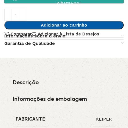
WhatsApp!
Adicionar ao carrinho
Comparar
Adicionar à Lista de Desejos
Informações sobre o envio
Garantia de Qualidade
Descrição
Informações de embalagem
FABRICANTE
KEIPER