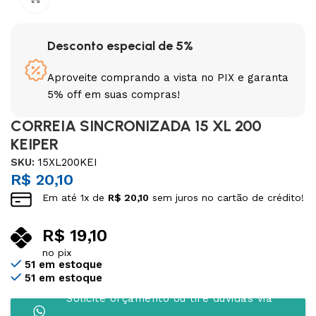
Desconto especial de 5%
Aproveite comprando a vista no PIX e garanta
5% off em suas compras!
CORREIA SINCRONIZADA 15 XL 200
KEIPER
SKU:
15XL200KEI
R$
20,10
Em até
1
x de
R$
20,10
sem juros no cartão de crédito!
R$
19,10
no pix
51 em estoque
51 em estoque
Solicite orçamento ou tire dúvidas via