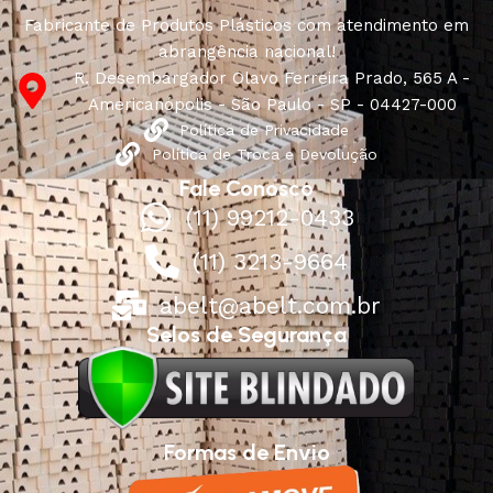
Fabricante de Produtos Plásticos com atendimento em
abrangência nacional!
R. Desembargador Olavo Ferreira Prado, 565 A -
Americanópolis - São Paulo - SP - 04427-000
Política de Privacidade
Política de Troca e Devolução
Fale Conosco
(11) 99212-0433
(11) 3213-9664
abelt@abelt.com.br
Selos de Segurança
Formas de Envio