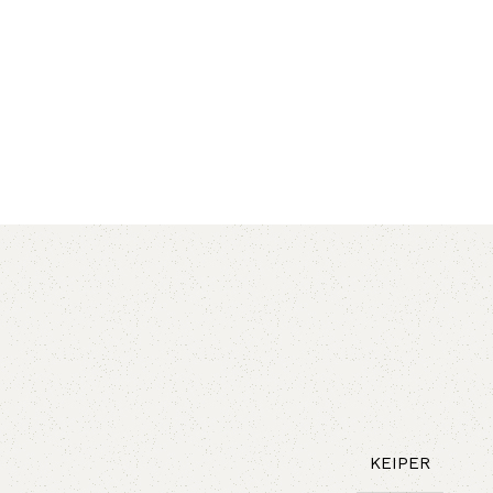
AVX
CC
PK
Z
TB
KEIPER