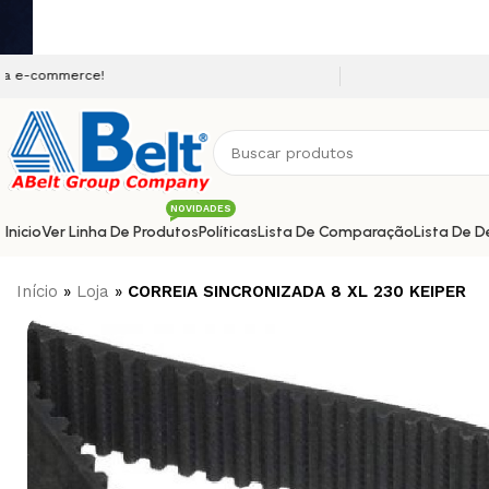
Seja bem vindo a nossa p
NOVIDADES
Inicio
Ver Linha De Produtos
Políticas
Lista De Comparação
Lista De D
Início
»
Loja
»
CORREIA SINCRONIZADA 8 XL 230 KEIPER