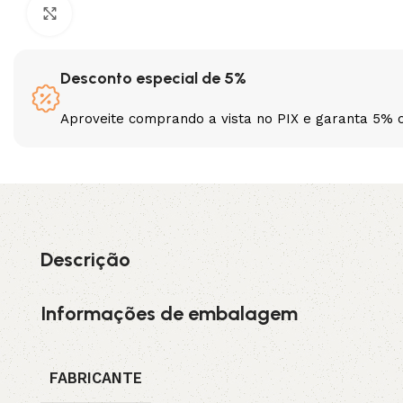
Clique para ampliar
3L
3VX
Desconto especial de 5%
A
AX
Aproveite comprando a vista no PIX e garanta 5% 
CX
D
PL
SPA
XPA
XPB
Descrição
Informações de embalagem
FABRICANTE