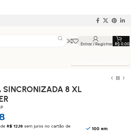
Entrar / Registrar
R$
0,00
Entrega Expressa p/ todo Brasil!
 SINCRONIZADA 8 XL
PER
IP
18
 de
R$
12,18
sem juros no cartão de
100 em