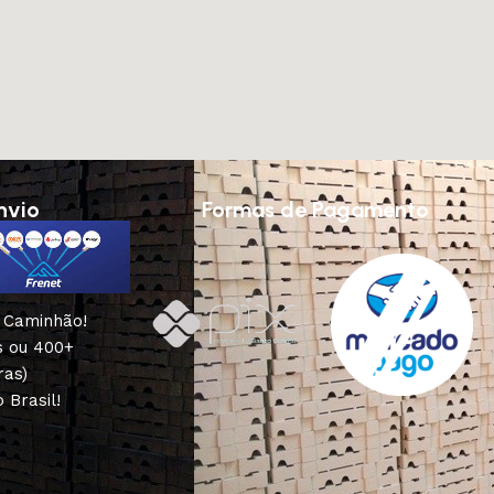
nvio
Formas de Pagamento
u Caminhão!
s ou 400+
ras)
 Brasil!