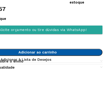
estoque
57
oque
licite orçamento ou tire dúvidas via WhatsApp!
Adicionar ao carrinho
Adicionar à Lista de Desejos
obre o envio
ualidade