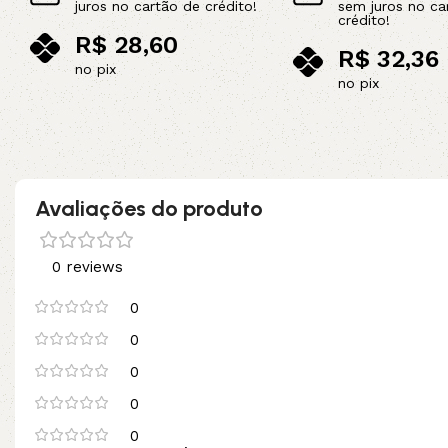
juros no cartão de crédito!
sem juros no ca
crédito!
R$
28,60
R$
32,36
no pix
no pix
Adicionar ao carrinho
Adicionar ao carrinho
Avaliações do produto
0 reviews
0
0
0
0
0