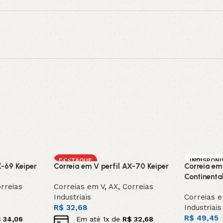
DESTAQUE
INDISPONI
X-69 Keiper
Correia em V perfil AX-70 Keiper
Correia em
SOB ENC
DA
Continenta
rreias
Correias em V
,
AX
,
Correias
Industriais
Correias 
R$
32,68
Industriais
R$
49,45
$
34,06
Em até
1
x de
R$
32,68