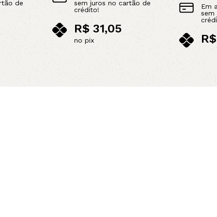
rtão de
sem juros no cartão de
Em 
crédito!
sem 
crédi
R$
31,05
R$
no pix
no p
Adicionar ao carrinho
Leia mais