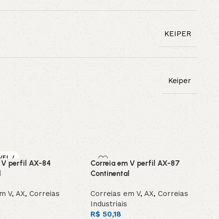
KEIPER
Keiper
VEL /
 V perfil AX-84
Correia em V perfil AX-87
OMEN
l
Continental
em V
,
AX
,
Correias
Correias em V
,
AX
,
Correias
Industriais
R$
50,18