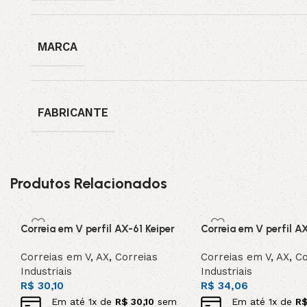
MARCA
FABRICANTE
Produtos Relacionados
Correia em V perfil AX-61 Keiper
Correia em V perfil A
Correias em V
,
AX
,
Correias
Correias em V
,
AX
,
Co
Industriais
Industriais
R$
30,10
R$
34,06
Em até
1
x de
R$
30,10
sem
Em até
1
x de
R