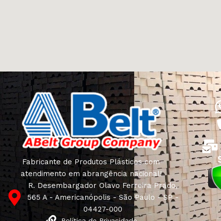
Fabricante de Produtos Plásticos com
atendimento em abrangência nacional!
R. Desembargador Olavo Ferreira Prado,
565 A - Americanópolis - São Paulo - SP -
04427-000
Política de Privacidade