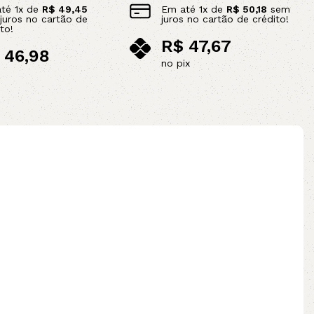
até
1
x de
R$
49,45
Em até
1
x de
R$
50,18
sem
juros no cartão de
juros no cartão de crédito!
to!
R$
47,67
46,98
no pix
ix
Adicionar ao carrinho