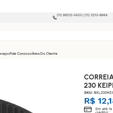
(11) 99212-0433 | (11) 3213-9664
lataforma e-commerce!
esejos
Fale Conosco
Área Do Cliente
CORREIA
230 KEI
SKU:
8XL230KE
R$
12,
Em até
1
x
crédito!