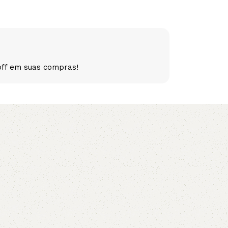
5V
5VX
AA
B
BX
C
off em suas compras!
PJ
PJ
PK
SPB
SPC
SP
XPZ
ZX