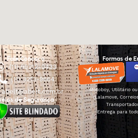
Fale Conosco
Formas de E
(11) 99212-0433
(11) 3213-9664
Motoboy, Utilitário o
abelt@abelt.com.br
(Lalamove, Correio
Selos de Segurança
Transportado
Entrega para todo