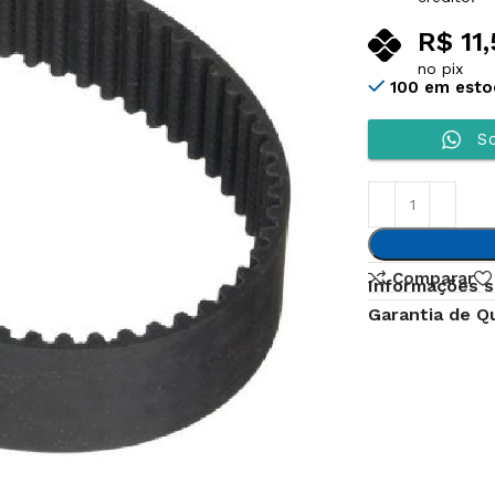
R$
11,
no pix
100 em est
So
Comparar
Informações s
Garantia de Q