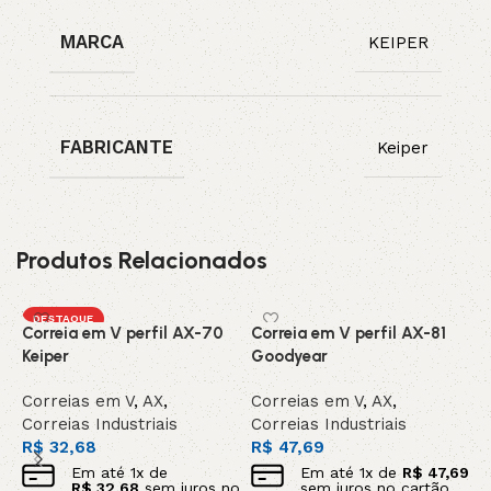
MARCA
KEIPER
FABRICANTE
Keiper
Produtos Relacionados
DESTAQUE
Correia em V perfil AX-70
Correia em V perfil AX-81
C
Keiper
Goodyear
C
Correias em V
,
AX
,
Correias em V
,
AX
,
C
Correias Industriais
Correias Industriais
C
R$
32,68
R$
47,69
R
Em até
1
x de
Em até
1
x de
R$
47,69
R$
32,68
sem juros no
sem juros no cartão