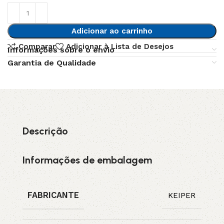
Adicionar ao carrinho
Comparar
Adicionar à Lista de Desejos
Informações sobre o envio
Garantia de Qualidade
Descrição
Informações de embalagem
FABRICANTE
KEIPER