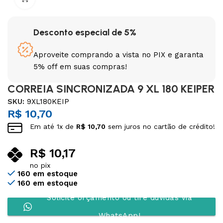
Desconto especial de 5%
Aproveite comprando a vista no PIX e garanta
5% off em suas compras!
CORREIA SINCRONIZADA 9 XL 180 KEIPER
SKU:
9XL180KEIP
R$
10,70
Em até
1
x de
R$
10,70
sem juros no cartão de crédito!
R$
10,17
no pix
160 em estoque
160 em estoque
Solicite orçamento ou tire dúvidas via
WhatsApp!