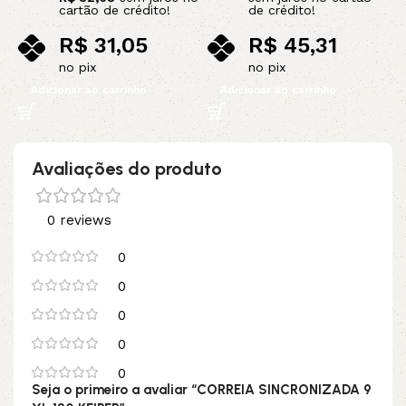
cartão de crédito!
de crédito!
R$
31,05
R$
45,31
no pix
no pix
Adicionar ao carrinho
Adicionar ao carrinho
Avaliações do produto
0 reviews
0
0
0
0
0
Seja o primeiro a avaliar “CORREIA SINCRONIZADA 9