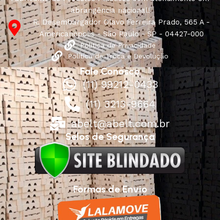
abrangência nacional!
R. Desembargador Olavo Ferreira Prado, 565 A -
Americanópolis - São Paulo - SP - 04427-000
Política de Privacidade
Política de Troca e Devolução
Fale Conosco
(11) 99212-0433
(11) 3213-9664
abelt@abelt.com.br
Selos de Segurança
Formas de Envio