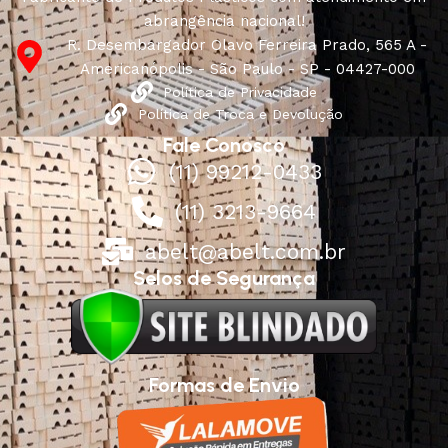
abrangência nacional!
R. Desembargador Olavo Ferreira Prado, 565 A -
Americanópolis - São Paulo - SP - 04427-000
Política de Privacidade
Política de Troca e Devolução
Fale Conosco
(11) 99212-0433
(11) 3213-9664
abelt@abelt.com.br
Selos de Segurança
Formas de Envio