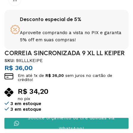
Desconto especial de 5%
Aproveite comprando a vista no PIX e garanta
5% off em suas compras!
CORREIA SINCRONIZADA 9 XL LL KEIPER
SKU:
9XLLLKEIPE
R$
36,00
Em até
1
x de
R$
36,00
sem juros no cartão de
crédito!
R$
34,20
no pix
3 em estoque
3 em estoque
Solicite orçamento ou tire dúvidas via
WhatsApp!