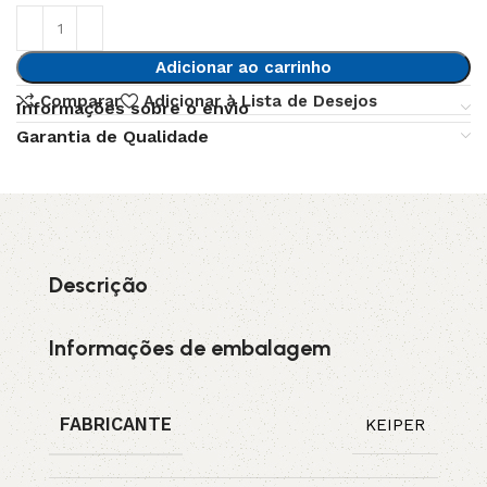
Adicionar ao carrinho
Comparar
Adicionar à Lista de Desejos
Informações sobre o envio
Garantia de Qualidade
Descrição
Informações de embalagem
FABRICANTE
KEIPER