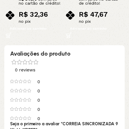
no cartão de crédito!
de crédito!
R$
32,36
R$
47,67
no pix
no pix
Adicionar ao carrinho
Adicionar ao carrinho
Avaliações do produto
0 reviews
0
0
0
0
0
Seja o primeiro a avaliar “CORREIA SINCRONIZADA 9