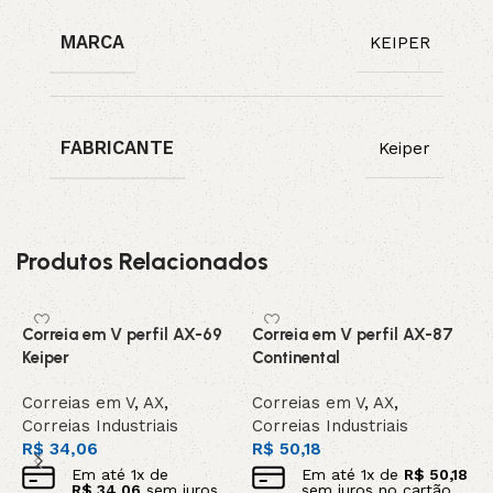
MARCA
KEIPER
FABRICANTE
Keiper
Produtos Relacionados
Correia em V perfil AX-69
Correia em V perfil AX-87
C
Keiper
Continental
C
Correias em V
,
AX
,
Correias em V
,
AX
,
C
Correias Industriais
Correias Industriais
C
R$
34,06
R$
50,18
R
Em até
1
x de
Em até
1
x de
R$
50,18
R$
34,06
sem juros
sem juros no cartão