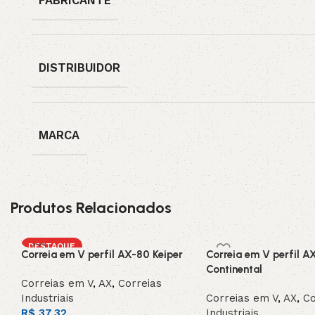
FABRICANTE
DISTRIBUIDOR
MARCA
Produtos Relacionados
DESTAQUE
Correia em V perfil AX-80 Keiper
Correia em V perfil A
Continental
Correias em V
,
AX
,
Correias
Industriais
Correias em V
,
AX
,
Co
R$
37,32
Industriais