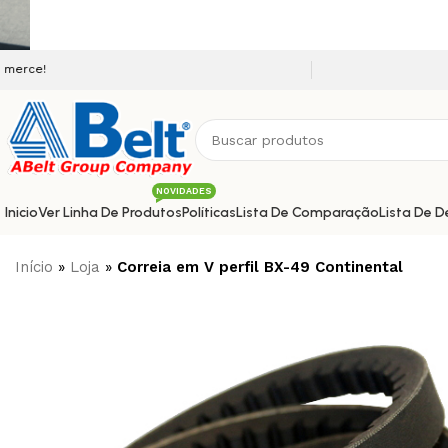
Seja bem vindo a nossa plataforma
NOVIDADES
Inicio
Ver Linha De Produtos
Políticas
Lista De Comparação
Lista De D
Início
»
Loja
»
Correia em V perfil BX-49 Continental