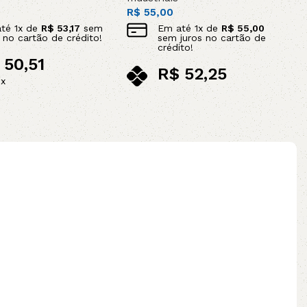
R$
55,00
até
1
x de
R$
53,17
sem
Em até
1
x de
R$
55,00
s no cartão de crédito!
sem juros no cartão de
crédito!
50,51
R$
52,25
ix
no pix
ao carrinho
Adicionar ao carrinho