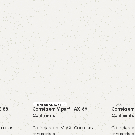
INDISPONIVEL /
X-88
Correia em V perfil AX-89
Correia em
SOB ENCOMEN
DA
Continental
Continenta
rreias
Correias em V
,
AX
,
Correias
Correias 
Industriais
Industriais