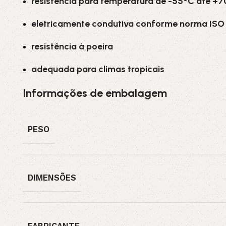
resistência para temperatura de -55°C até +
eletricamente condutiva conforme norma ISO 
resistência à poeira
adequada para climas tropicais
Informações de embalagem
PESO
DIMENSÕES