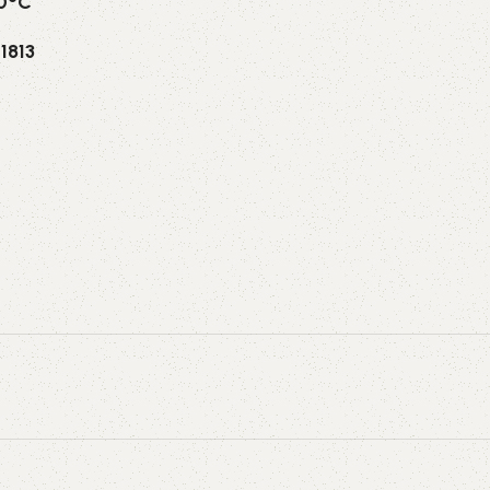
70°C
1813