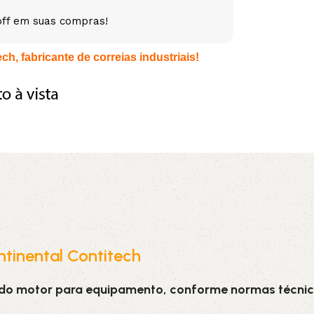
off em suas compras!
5V
5VX
AA
h, fabricante de correias industriais!
B
BX
C
PJ
PJ
PK
SPB
SPC
SP
XPZ
ZX
tinental Contitech
 do motor para equipamento, conforme normas técnic