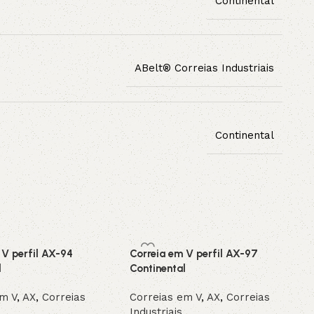
Continental
ABelt® Correias Industriais
Continental
 V perfil AX-94
Correia em V perfil AX-97
l
Continental
em V
,
AX
,
Correias
Correias em V
,
AX
,
Correias
Industriais