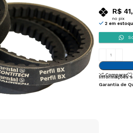
R$
41,
no pix
2 em estoq
So
Comparar
Informações s
Garantia de Q