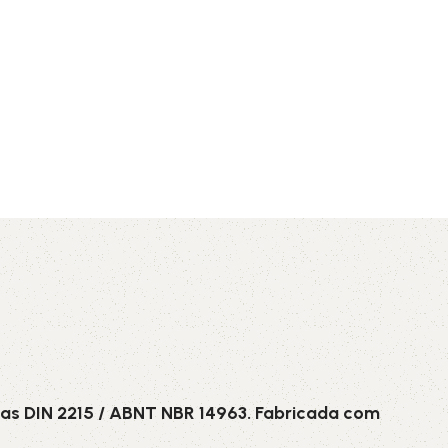
AVX
CC
PK
Z
TB
as DIN 2215 / ABNT NBR 14963. Fabricada com