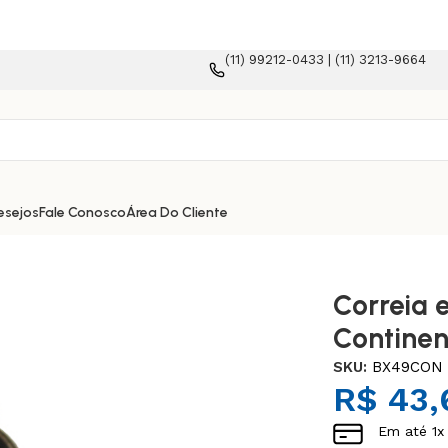
(11) 99212-0433 | (11) 3213-9664
 e-commerce!
esejos
Fale Conosco
Área Do Cliente
Correia 
Continen
SKU:
BX49CON
R$
43,
Em até
1
x