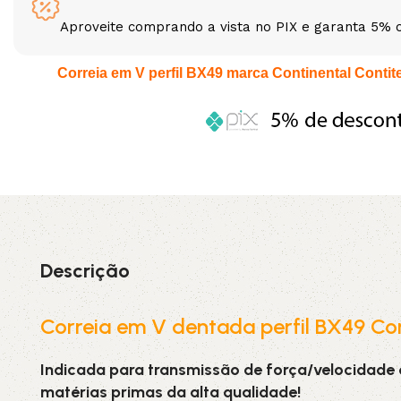
Aproveite comprando a vista no PIX e garanta 5% 
3L
3VX
Correia em V perfil BX49 marca Continental Contitec
A
AX
CX
D
PL
SPA
XPA
XPB
Descrição
Correia em V dentada perfil BX49 Con
Indicada para transmissão de força/velocidade
matérias primas da alta qualidade!