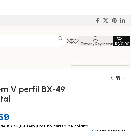
Entrar / Registrar
R$
0,00
Entrega Expressa p/ todo Brasil!
em V perfil BX-49
tal
69
 de
R$
43,69
sem juros no cartão de crédito!