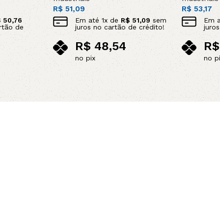
R$
51,09
R$
53,17
$
50,76
Em até
1
x de
R$
51,09
sem
Em 
rtão de
juros no cartão de crédito!
juro
R$
48,54
R$
no pix
no p
Leia mais
Adicionar 