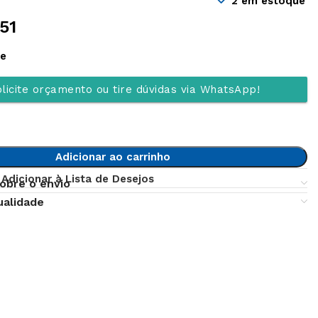
2 em estoque
51
ue
licite orçamento ou tire dúvidas via WhatsApp!
Adicionar ao carrinho
Adicionar à Lista de Desejos
obre o envio
ualidade