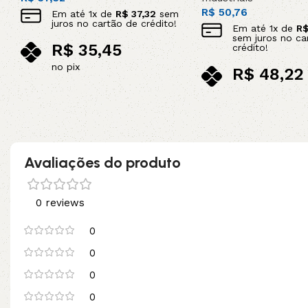
R$
50,76
Em até
1
x de
R$
37,32
sem
juros no cartão de crédito!
Em até
1
x de
R
sem juros no ca
R$
35,45
crédito!
no pix
R$
48,22
Adicionar ao carrinho
no pix
Adicionar ao carrinho
Avaliações do produto
0 reviews
0
0
0
0