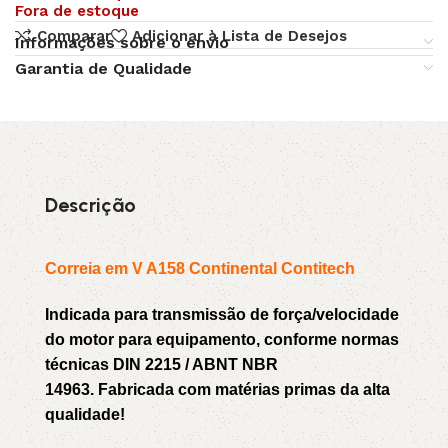
Fora de estoque
Comparar
Adicionar à Lista de Desejos
Informações sobre o envio
Garantia de Qualidade
Descrição
Correia em V A158 Continental Contitech
Indicada para transmissão de força/velocidade
do motor para equipamento, conforme normas
técnicas DIN 2215 / ABNT NBR
14963. Fabricada com matérias primas da alta
qualidade!