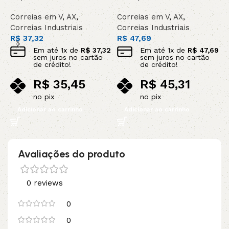
Correias em V
,
AX
,
Correias em V
,
AX
,
C
Correias Industriais
Correias Industriais
C
R$
37,32
R$
47,69
R
Em até
1
x de
R$
37,32
Em até
1
x de
R$
47,69
sem juros no cartão
sem juros no cartão
de crédito!
de crédito!
R$
35,45
R$
45,31
no pix
no pix
Adicionar ao carrinho
Adicionar ao carrinho
Avaliações do produto
0 reviews
0
0