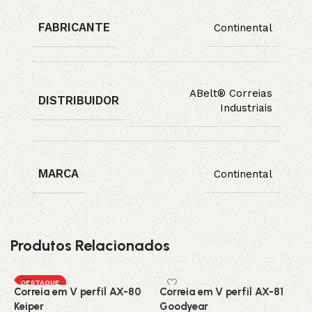
FABRICANTE
Continental
ABelt® Correias
DISTRIBUIDOR
Industriais
MARCA
Continental
Produtos Relacionados
DESTAQUE
Correia em V perfil AX-80
Correia em V perfil AX-81
C
Keiper
Goodyear
G