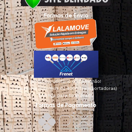
Formas de Envio
Motoboy, Utilitário ou Caminhão!
(Lalamove, Correios ou 400+ Transportadoras)
Entrega para todo Brasil!
Formas de Pagamento