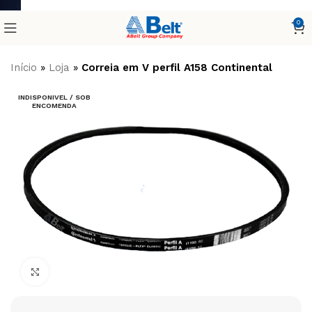
0
Início
»
Loja
»
Correia em V perfil A158 Continental
INDISPONIVEL / SOB
ENCOMENDA
Clique para ampliar