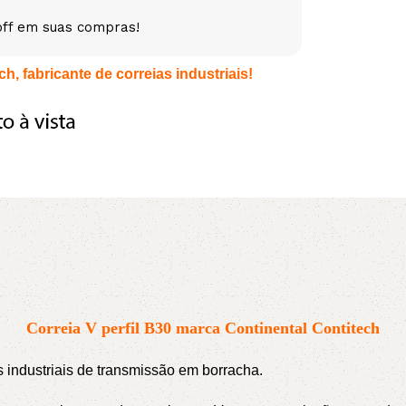
off em suas compras!
5V
5VX
AA
h, fabricante de correias industriais!
B
BX
C
PJ
PJ
PK
SPB
SPC
SP
XPZ
ZX
Correia V perfil B30 marca Continental Contitech
as industriais de transmissão em borracha.