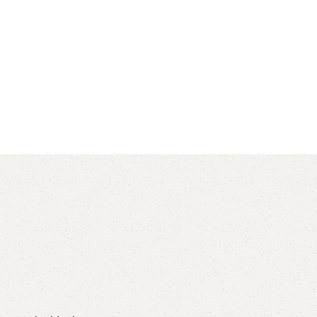
AVX
CC
PK
Z
TB