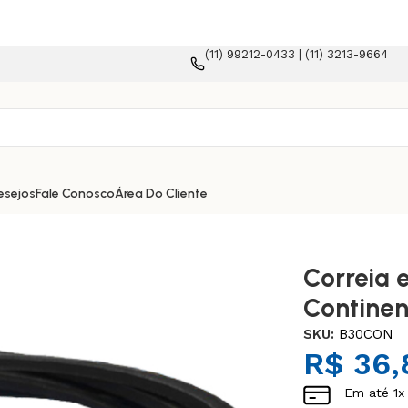
(11) 99212-0433 | (11) 3213-9664
orma e-commerce!
esejos
Fale Conosco
Área Do Cliente
Correia 
Continen
SKU:
B30CON
R$
36,
Em até
1
x