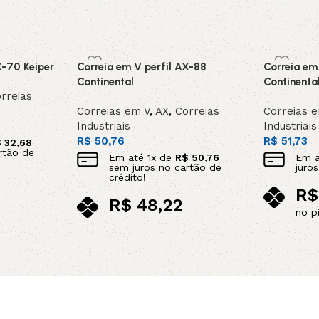
X-70 Keiper
Correia em V perfil AX-88
Correia em
Continental
Continenta
rreias
Correias em V
,
AX
,
Correias
Correias 
Industriais
Industriais
R$
50,76
R$
51,73
$
32,68
rtão de
Em até
1
x de
R$
50,76
Em 
sem juros no cartão de
juro
crédito!
R$
R$
48,22
no p
no pix
Adicionar 
Adicionar ao carrinho