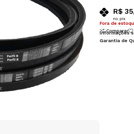
R$
35
no pix
Fora de estoq
Comparar
Informações s
Garantia de Q