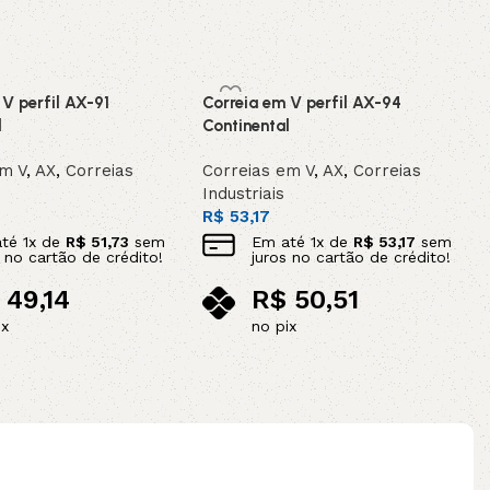
 V perfil AX-91
Correia em V perfil AX-94
l
Continental
em V
,
AX
,
Correias
Correias em V
,
AX
,
Correias
Industriais
R$
53,17
até
1
x de
R$
51,73
sem
Em até
1
x de
R$
53,17
sem
s no cartão de crédito!
juros no cartão de crédito!
49,14
R$
50,51
ix
no pix
ao carrinho
Adicionar ao carrinho