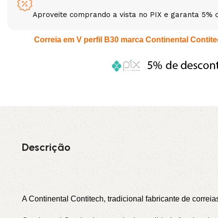
Aproveite comprando a vista no PIX e garanta 5% 
3L
3VX
Correia em V perfil B30 marca Continental Contitec
A
AX
CX
D
PL
SPA
XPA
XPB
Descrição
A Continental Contitech, tradicional fabricante de correi