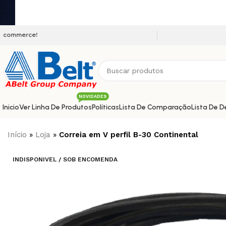
Seja bem vindo a nossa plataf
NOVIDADES
Inicio
Ver Linha De Produtos
Políticas
Lista De Comparação
Lista De D
Início
»
Loja
»
Correia em V perfil B-30 Continental
INDISPONIVEL / SOB ENCOMENDA