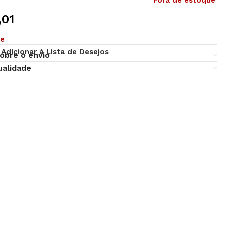
Fora de estoque
,01
ue
Adicionar à Lista de Desejos
obre o envio
ualidade