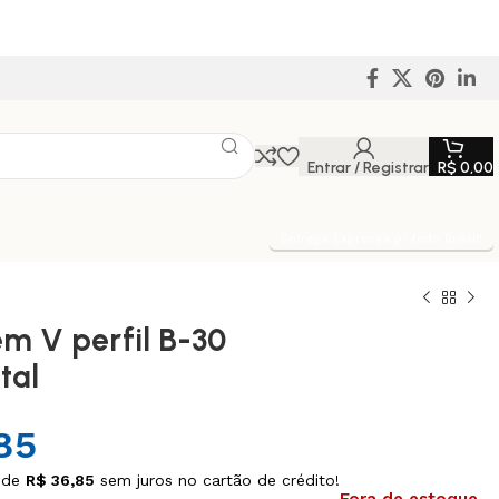
Entrar / Registrar
R$
0,00
Entrega Expressa p/ todo Brasil!
em V perfil B-30
tal
85
 de
R$
36,85
sem juros no cartão de crédito!