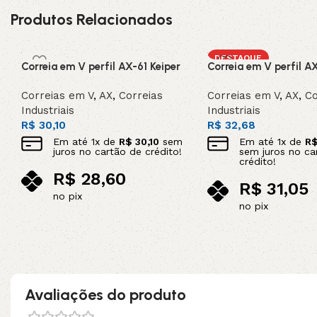
Produtos Relacionados
DESTAQUE
Correia em V perfil AX-61 Keiper
Correia em V perfil A
Correias em V
,
AX
,
Correias
Correias em V
,
AX
,
Co
Industriais
Industriais
R$
30,10
R$
32,68
Em até
1
x de
R$
30,10
sem
Em até
1
x de
R
juros no cartão de crédito!
sem juros no ca
crédito!
R$
28,60
R$
31,05
no pix
no pix
Adicionar ao carrinho
Adicionar ao carrinho
Avaliações do produto