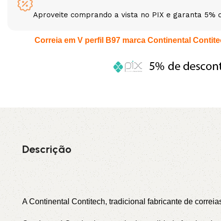
Aproveite comprando a vista no PIX e garanta 5% 
3L
3VX
Correia em V perfil B97 marca Continental Contitec
A
AX
CX
D
PL
SPA
XPA
XPB
Descrição
A Continental Contitech, tradicional fabricante de correi