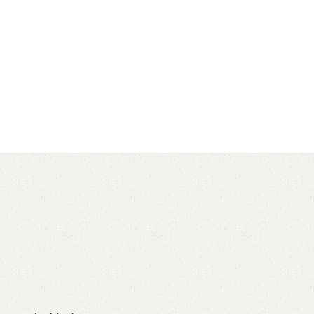
AVX
CC
PK
Z
TB