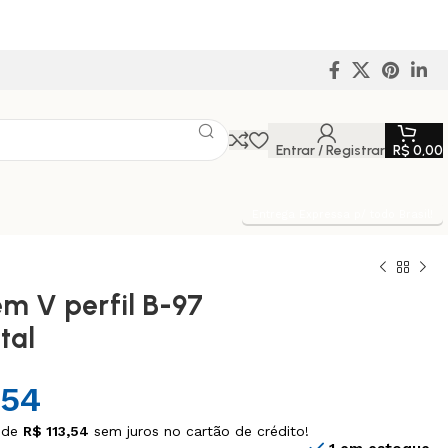
Entrar / Registrar
R$
0,00
Entrega Expressa p/ todo Brasil!
em V perfil B-97
tal
,54
 de
R$
113,54
sem juros no cartão de crédito!