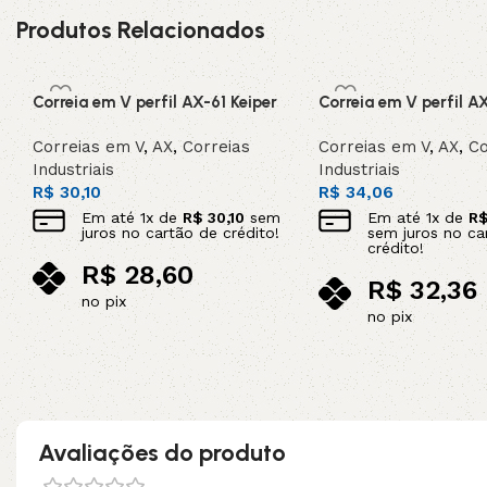
Produtos Relacionados
Correia em V perfil AX-61 Keiper
Correia em V perfil A
Correias em V
,
AX
,
Correias
Correias em V
,
AX
,
Co
Industriais
Industriais
R$
30,10
R$
34,06
Em até
1
x de
R$
30,10
sem
Em até
1
x de
R
juros no cartão de crédito!
sem juros no ca
crédito!
R$
28,60
R$
32,36
no pix
no pix
Adicionar ao carrinho
Adicionar ao carrinho
Avaliações do produto