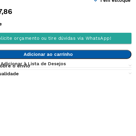
1 em estoque
7,86
e
licite orçamento ou tire dúvidas via WhatsApp!
Adicionar ao carrinho
Adicionar à Lista de Desejos
obre o envio
ualidade