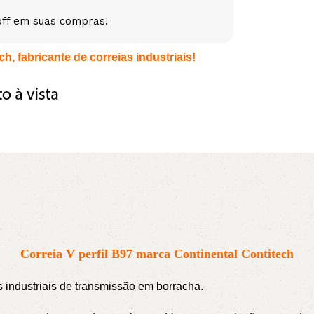
off em suas compras!
5V
5VX
AA
h, fabricante de correias industriais!
B
BX
C
PJ
PJ
PK
SPB
SPC
SP
XPZ
ZX
Correia V perfil B97 marca Continental Contitech
as industriais de transmissão em borracha.