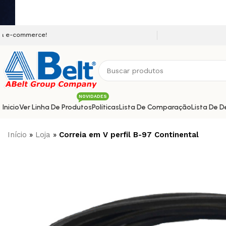
Seja bem vindo a nossa pla
NOVIDADES
Inicio
Ver Linha De Produtos
Políticas
Lista De Comparação
Lista De D
Início
»
Loja
»
Correia em V perfil B-97 Continental