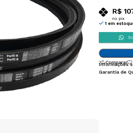
R$
10
no pix
1 em estoqu
So
Comparar
Informações s
Garantia de Q