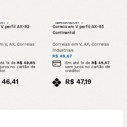
VEL /
INDISPONIVEL /
 V perfil AX-82
Correia em V perfil AX-85
OMEN
SOB ENCOMEN
DA
Continental
em V
,
AX
,
Correias
Correias em V
,
AX
,
Correias
Industriais
R$
49,67
até
1
x de
R$
48,85
Em até
1
x de
R$
49,67
juros no cartão de
sem juros no cartão de
to!
crédito!
46,41
R$
47,19
ix
no pix
Leia mais