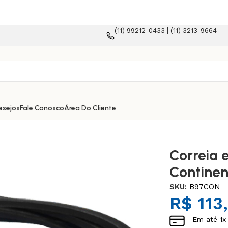
(11) 99212-0433 | (11) 3213-9664
taforma e-commerce!
esejos
Fale Conosco
Área Do Cliente
Correia 
Continen
SKU:
B97CON
R$
113
Em até
1
x