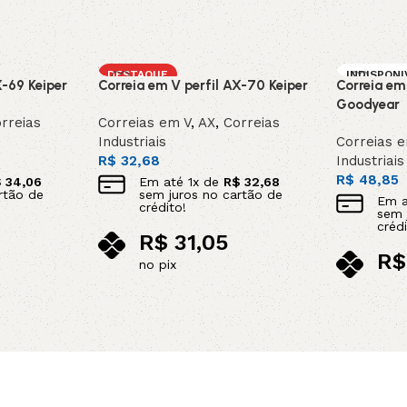
DESTAQUE
INDISPONI
X-69 Keiper
Correia em V perfil AX-70 Keiper
Correia em
SOB ENC
DA
Goodyear
rreias
Correias em V
,
AX
,
Correias
Industriais
Correias 
R$
32,68
Industriais
R$
48,85
$
34,06
Em até
1
x de
R$
32,68
rtão de
sem juros no cartão de
Em 
crédito!
sem 
crédi
R$
31,05
R$
no pix
no p
Adicionar ao carrinho
Leia mais