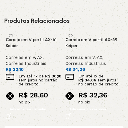
Produtos Relacionados
Correia em V perfil AX-61
Correia em V perfil AX-69
C
Keiper
Keiper
C
Correias em V
,
AX
,
Correias em V
,
AX
,
C
Correias Industriais
Correias Industriais
C
R$
30,10
R$
34,06
R
Em até
1
x de
R$
30,10
Em até
1
x de
sem juros no cartão
R$
34,06
sem juros
de crédito!
no cartão de crédito!
R$
28,60
R$
32,36
no pix
no pix
Adicionar ao carrinho
Adicionar ao carrinho