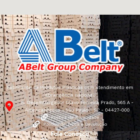
Fabricante de Produtos Plásticos com atendimento em
abrangência nacional!
R. Desembargador Olavo Ferreira Prado, 565 A -
Americanópolis - São Paulo - SP - 04427-000
Política de Privacidade
Política de Troca e Devolução
Fale Conosco