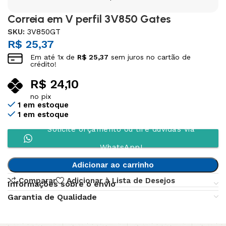
Correia em V perfil 3V850 Gates
SKU:
3V850GT
R$
25,37
Em até
1
x de
R$
25,37
sem juros no cartão de
crédito!
R$
24,10
no pix
1 em estoque
1 em estoque
Solicite orçamento ou tire dúvidas via
WhatsApp!
Adicionar ao carrinho
Comparar
Adicionar à Lista de Desejos
Informações sobre o envio
Garantia de Qualidade