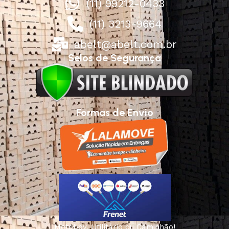
(11) 99212-0433
(11) 3213-9664
abelt@abelt.com.br
Selos de Segurança
Formas de Envio
Motoboy, Utilitário ou Caminhão!