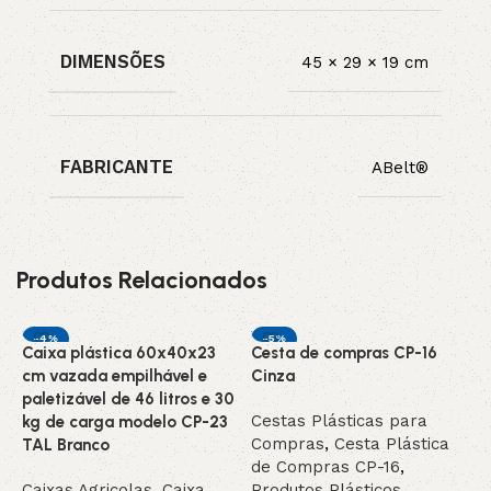
DIMENSÕES
45 × 29 × 19 cm
FABRICANTE
ABelt®
Produtos Relacionados
-4%
-5%
Caixa plástica 60x40x23
Cesta de compras CP-16
C
DESTAQUE
cm vazada empilhável e
Cinza
r
paletizável de 46 litros e 30
Cestas Plásticas para
C
kg de carga modelo CP-23
Compras
,
Cesta Plástica
C
TAL Branco
de Compras CP-16
,
d
Caixas Agricolas
,
Caixa
Produtos Plásticos
P