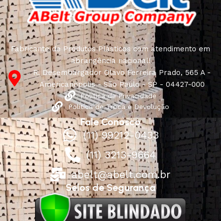
Fabricante de Produtos Plásticos com atendimento em
abrangência nacional!
R. Desembargador Olavo Ferreira Prado, 565 A -
Americanópolis - São Paulo - SP - 04427-000
Política de Privacidade
Política de Troca e Devolução
Fale Conosco
(11) 99212-0433
(11) 3213-9664
abelt@abelt.com.br
Selos de Segurança