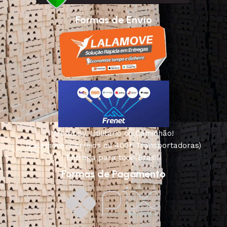
Formas de Envio
Motoboy, Utilitário ou Caminhão!
(Lalamove, Correios ou 400+ Transportadoras)
Entrega para todo Brasil!
Formas de Pagamento