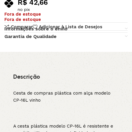
R$
42,66
no pix
Fora de estoque
Fora de estoque
Comparar
Adicionar à Lista de Desejos
Informações sobre o envio
Garantia de Qualidade
Descrição
Cesta de compras plástica com alça modelo
CP-16L vinho
A cesta plástica modelo CP-16L é resistente e