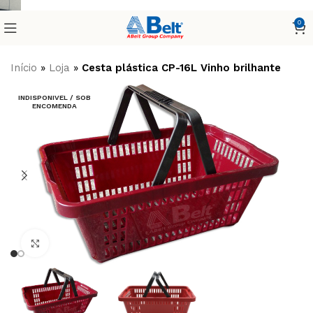
0
Início
»
Loja
»
Cesta plástica CP-16L Vinho brilhante
INDISPONIVEL / SOB
ENCOMENDA
Clique para ampliar