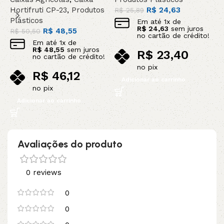
Hortifruti CP-23
,
Produtos
R$
24,63
R$
25,89
R
Plásticos
Em até
1
x de
R$
24,63
sem juros
R$
48,55
R$
50,50
no cartão de crédito!
Em até
1
x de
R$
48,55
sem juros
R$
23,40
no cartão de crédito!
no pix
R$
46,12
Adicionar ao carrinho
no pix
Adicionar ao carrinho
Avaliações do produto
0 reviews
0
0