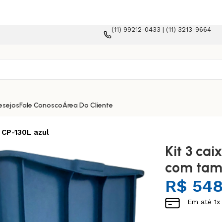
(11) 99212-0433 | (11) 3213-9664
e-commerce!
esejos
Fale Conosco
Área Do Cliente
 CP-130L azul
Kit 3 cai
com tam
R$
548
Em até
1
x