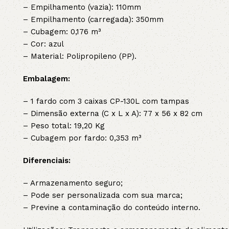
– Empilhamento (vazia): 110mm
– Empilhamento (carregada): 350mm
– Cubagem: 0,176 m³
– Cor: azul
– Material: Polipropileno (PP).
Embalagem:
– 1 fardo com 3 caixas CP-130L com tampas
– Dimensão externa (C x L x A): 77 x 56 x 82 cm
– Peso total: 19,20 Kg
– Cubagem por fardo: 0,353 m³
Diferenciais:
– Armazenamento seguro;
– Pode ser personalizada com sua marca;
– Previne a contaminação do conteúdo interno.