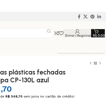
Entrar / Registrar
R$
0,00
Entrega Expressa p/ todo Brasil!
xas plásticas fechadas
pa CP-130L azul
,70
 de
R$
548,70
sem juros no cartão de crédito!