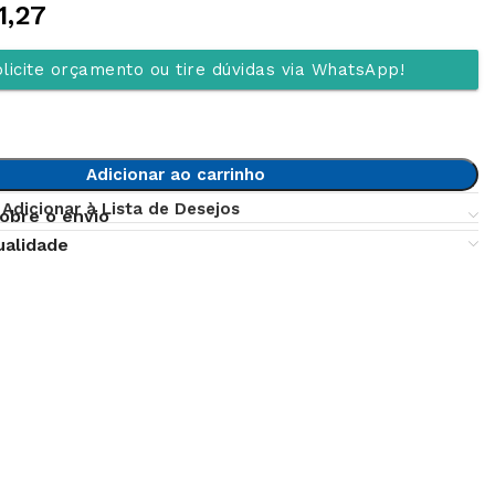
1,27
licite orçamento ou tire dúvidas via WhatsApp!
Adicionar ao carrinho
Adicionar à Lista de Desejos
obre o envio
ualidade