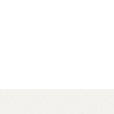
AVX
CC
PK
Z
TB