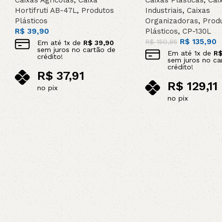
Caixas Agricolas
,
Caixa
Caixas Plásticas
,
Cai
Hortifruti AB-47L
,
Produtos
Industriais
,
Caixas
Plásticos
Organizadoras
,
Prod
R$
39,90
Plásticos
,
CP-130L
R$
135,90
R$
150,86
Em até
1
x de
R$
39,90
sem juros no cartão de
Em até
1
x de
R
crédito!
sem juros no ca
crédito!
R$
37,91
R$
129,11
no pix
no pix
Adicionar ao carrinho
Adicionar ao carrinho