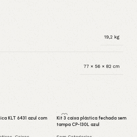
19,2 kg
77 × 56 × 82 cm
tica KLT 6431 azul com
Kit 3 caixa plástica fechada sem
tampa CP-130L azul