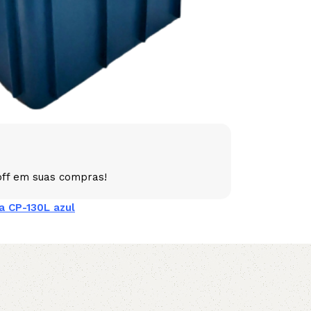
5V
5VX
AA
B
BX
C
PJ
PJ
PK
SPB
SPC
SP
off em suas compras!
XPZ
ZX
a CP-130L azul