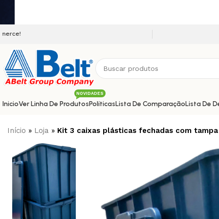
Seja bem vindo a nossa plataforma 
NOVIDADES
Inicio
Ver Linha De Produtos
Políticas
Lista De Comparação
Lista De D
Início
»
Loja
»
Kit 3 caixas plásticas fechadas com tampa