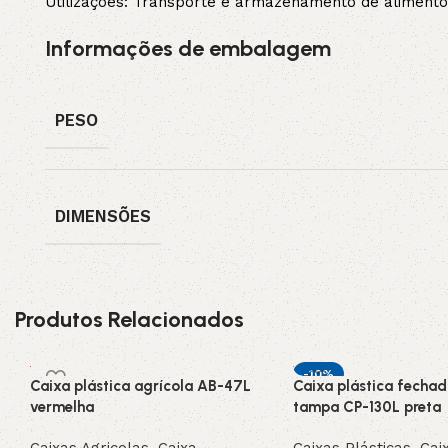
Utilizações: Transporte e armazenamento de alimentos
Informações de embalagem
PESO
DIMENSÕES
Produtos Relacionados
-10%
Caixa plástica agrícola AB-47L
Caixa plástica fecha
DESTAQUE
vermelha
tampa CP-130L preta