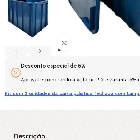
3L
3VX
A
AX
Clique para ampliar
CX
D
Desconto especial de 5%
PL
SPA
Aproveite comprando a vista no PIX e garanta 5% 
XPA
XPB
Kit com 3 unidades da caixa plástica fechada com tamp
Descrição