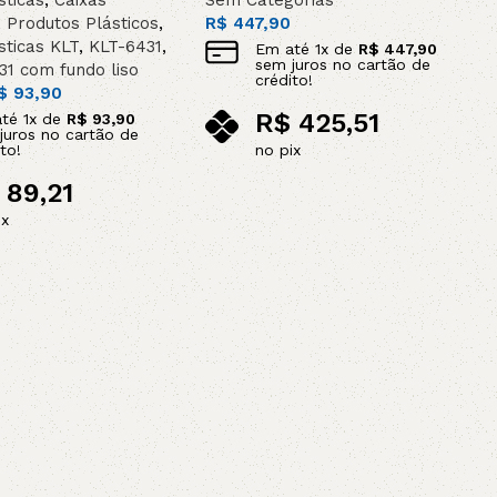
sticas
,
Caixas
Sem Categorias
,
Produtos Plásticos
,
R$
447,90
sticas KLT
,
KLT-6431
,
Em até
1
x de
R$
447,90
sem juros no cartão de
31 com fundo liso
crédito!
$
93,90
R$
425,51
até
1
x de
R$
93,90
juros no cartão de
to!
no pix
Adicionar ao carrinho
89,21
ix
ao carrinho