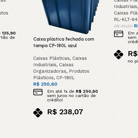
xas
Caixas Plá
Industriais
utos
Caixas Plá
RL-KLT-64
R
R$
96,90
$
135,90
Em 
rtão de
sem 
Caixa plástica fechada com
crédi
tampa CP-180L azul
R$
Caixas Plásticas
,
Caixas
no p
Industriais
,
Caixas
Adicionar 
Organizadoras
,
Produtos
Plásticos
,
CP-180L
R$
250,60
Em até
1
x de
R$
250,60
sem juros no cartão de
crédito!
R$
238,07
no pix
Adicionar ao carrinho