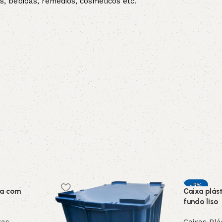
, bebidas, remédios, cosméticos etc.
-3%
da com
Caixa plás
fundo liso