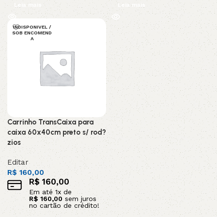
Leia mais
Leia mais
INDISPONIVEL /
SOB ENCOMEND
A
Carrinho TransCaixa para
caixa 60x40cm preto s/ rod?
zios
Editar
R$
160,00
R$
160,00
Em até
1
x de
R$
160,00
sem juros
no cartão de crédito!