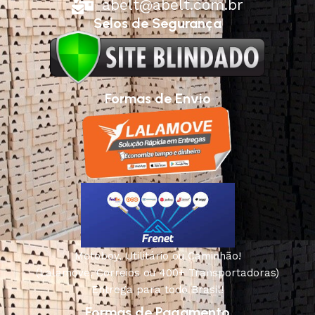
abelt@abelt.com.br
Selos de Segurança
Formas de Envio
Motoboy, Utilitário ou Caminhão!
(Lalamove, Correios ou 400+ Transportadoras)
Entrega para todo Brasil!
Formas de Pagamento