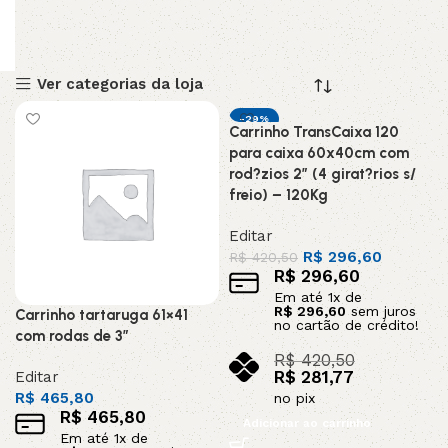
Ver categorias da loja
-29%
Carrinho TransCaixa 120
para caixa 60x40cm com
rod?zios 2” (4 girat?rios s/
freio) – 120Kg
Editar
R$
296,60
R$
420,50
R$
296,60
Em até
1
x de
R$
296,60
sem juros
Carrinho tartaruga 61×41
no cartão de crédito!
com rodas de 3″
R$
420,50
R$
281,77
Editar
R$
465,80
no pix
R$
465,80
Adicionar ao carrinho
Em até
1
x de