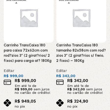
A
A
Carrinho TransCaixa 180
Carrinho TransCaixa 180
para caixa 72x62cm com
tamanho 82x58cm com rod?
rod?zios 3” (2 girat?rios/ 2
zios 3” (2 girat?rios s/ freio,
fixos) para carga at? 180Kg
2 fixos) – 180Kg
Editar
Editar
R$
999,00
R$
342,00
R$
999,00
R$
342,00
Em até
1
x de
Em até
1
x de
R$
999,00
sem juros
R$
342,00
sem juros
no cartão de crédito!
no cartão de crédito!
R$
949,05
R$
324,90
no pix
no pix