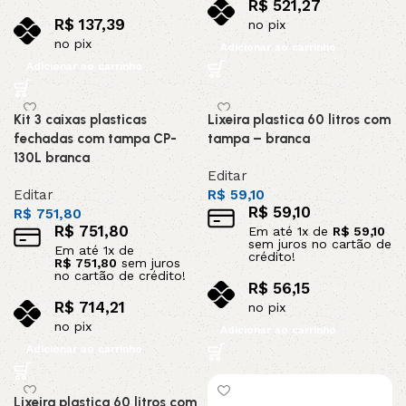
R$
521,27
R$
137,39
no pix
no pix
Adicionar ao carrinho
Adicionar ao carrinho
Kit 3 caixas plasticas
Lixeira plastica 60 litros com
fechadas com tampa CP-
tampa – branca
130L branca
Editar
Editar
R$
59,10
R$
59,10
R$
751,80
R$
751,80
Em até
1
x de
R$
59,10
sem juros no cartão de
Em até
1
x de
crédito!
R$
751,80
sem juros
no cartão de crédito!
R$
56,15
R$
714,21
no pix
no pix
Adicionar ao carrinho
Adicionar ao carrinho
Lixeira plastica 60 litros com