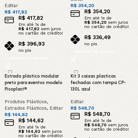
Editar
R$
354,20
R$
354,20
R$
417,82
R$
417,82
Em até
1
x de
R$
354,20
sem juros
Em até
1
x de
no cartão de crédito!
R$
417,82
sem juros
no cartão de crédito!
R$
336,49
R$
396,93
no pix
no pix
Adicionar ao carrinho
Adicionar ao carrinho
Estrado plástico modular
Kit 3 caixas plasticas
preto para eventos modelo
fechadas com tampa CP-
Pisoplast®
130L azul
Produtos Plásticos
,
Editar
Estrados Plásticos
,
Editar
R$
548,70
R$
548,70
R$
144,62
R$
144,62
Em até
1
x de
R$
548,70
sem juros
Em até
1
x de
no cartão de crédito!
R$
144,62
sem juros
no cartão de crédito!