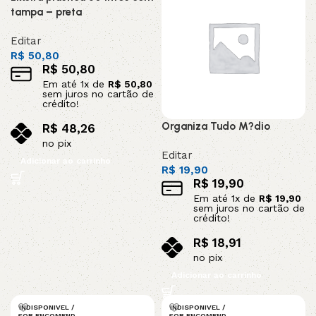
tampa – preta
Editar
R$
50,80
R$
50,80
Em até
1
x de
R$
50,80
sem juros no cartão de
crédito!
Organiza Tudo M?dio
R$
48,26
no pix
Editar
Adicionar ao carrinho
R$
19,90
R$
19,90
Em até
1
x de
R$
19,90
sem juros no cartão de
crédito!
R$
18,91
no pix
Adicionar ao carrinho
INDISPONIVEL /
INDISPONIVEL /
SOB ENCOMEND
SOB ENCOMEND