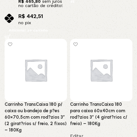
R$
465,80
sem juros
no cartão de crédito!
R$
442,51
no pix
Adicionar ao carrinho
Carrinho TransCaixa 180 p/
Carrinho TransCaixa 180
caixa ou bandeja de p?es
para caixa 60x40cm com
60×70,5cm com rod?zios 3”
rod?zios 3” (4 girat?rios c/
(2 girat?rios s/ freio, 2 fixos)
freio) – 180Kg
– 180Kg
Editar