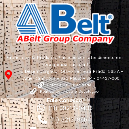
Fabricante de Produtos Plásticos com atendimento em
abrangência nacional!
R. Desembargador Olavo Ferreira Prado, 565 A -
Americanópolis - São Paulo - SP - 04427-000
Política de Privacidade
Política de Troca e Devolução
Fale Conosco
(11) 99212-0433
(11) 3213-9664