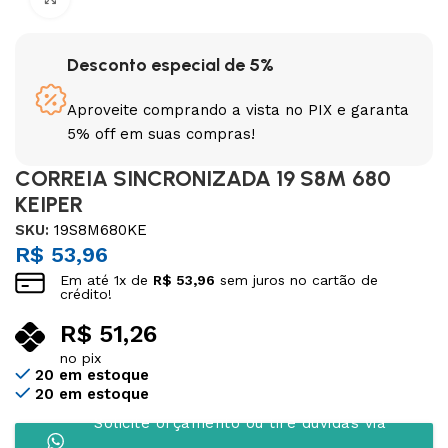
Desconto especial de 5%
Aproveite comprando a vista no PIX e garanta
5% off em suas compras!
CORREIA SINCRONIZADA 19 S8M 680
KEIPER
SKU:
19S8M680KE
R$
53,96
Em até
1
x de
R$
53,96
sem juros no cartão de
crédito!
R$
51,26
no pix
20 em estoque
20 em estoque
Solicite orçamento ou tire dúvidas via