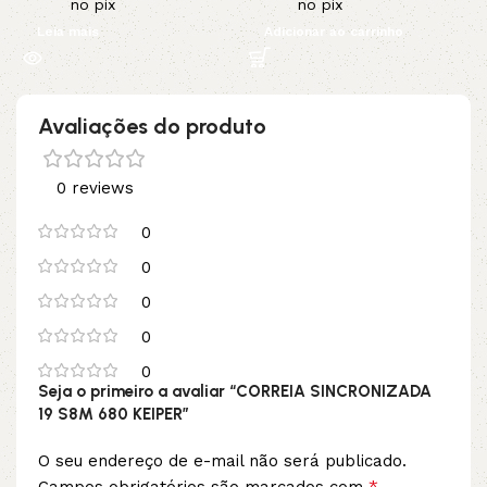
no pix
no pix
Leia mais
Adicionar ao carrinho
Avaliações do produto
0 reviews
0
0
0
0
0
Seja o primeiro a avaliar “CORREIA SINCRONIZADA
19 S8M 680 KEIPER”
O seu endereço de e-mail não será publicado.
*