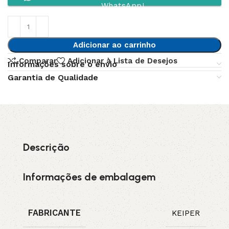
WhatsApp!
Adicionar ao carrinho
Comparar
Adicionar à Lista de Desejos
Informações sobre o envio
Garantia de Qualidade
Descrição
Informações de embalagem
FABRICANTE
KEIPER