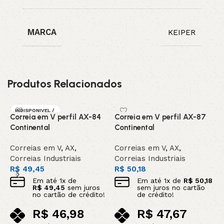
MARCA
KEIPER
Produtos Relacionados
INDISPONIVEL /
Correia em V perfil AX-84
Correia em V perfil AX-87
C
SOB ENCOMEN
DA
Continental
Continental
K
Correias em V
,
AX
,
Correias em V
,
AX
,
C
Correias Industriais
Correias Industriais
C
R$
49,45
R$
50,18
R
Em até
1
x de
Em até
1
x de
R$
50,18
R$
49,45
sem juros
sem juros no cartão
no cartão de crédito!
de crédito!
R$
46,98
R$
47,67