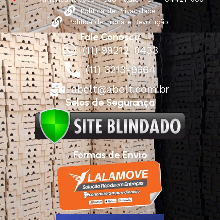
Política de Privacidade
Política de Troca e Devolução
Fale Conosco
(11) 99212-0433
(11) 3213-9664
abelt@abelt.com.br
Selos de Segurança
Formas de Envio