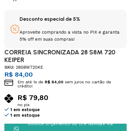
Desconto especial de 5%
Aproveite comprando a vista no PIX e garanta
5% off em suas compras!
CORREIA SINCRONIZADA 28 S8M 720
KEIPER
SKU:
28S8M720KE
R$
84,00
Em até
1
x de
R$
84,00
sem juros no cartão de
crédito!
R$
79,80
no pix
1 em estoque
1 em estoque
Solicite orçamento ou tire dúvidas via