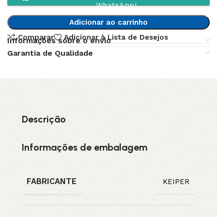
WhatsApp!
Adicionar ao carrinho
Comparar
Adicionar à Lista de Desejos
Informações sobre o envio
Garantia de Qualidade
Descrição
Informações de embalagem
FABRICANTE
KEIPER