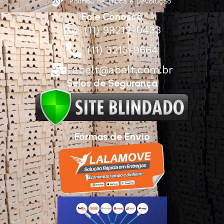
Política de Troca e Devolução
Fale Conosco
(11) 99212-0433
(11) 3213-9664
abelt@abelt.com.br
Selos de Segurança
Formas de Envio