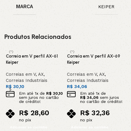
MARCA
KEIPER
Produtos Relacionados
Correia em V perfil AX-61
Correia em V perfil AX-69
C
Keiper
Keiper
K
Correias em V
,
AX
,
Correias em V
,
AX
,
C
Correias Industriais
Correias Industriais
C
R$
30,10
R$
34,06
R
Em até
1
x de
R$
30,10
Em até
1
x de
sem juros no cartão
R$
34,06
sem juros
de crédito!
no cartão de crédito!
R$
28,60
R$
32,36
no pix
no pix
Adicionar ao carrinho
Adicionar ao carrinho