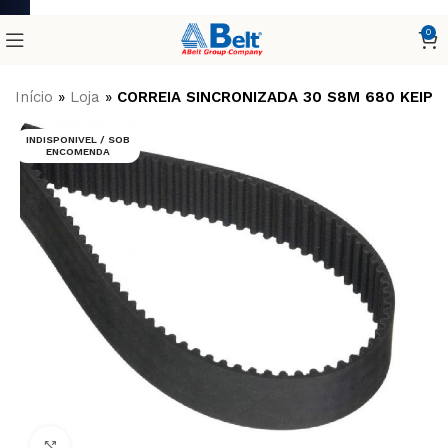
0
Início
»
Loja
»
CORREIA SINCRONIZADA 30 S8M 680 KEIPE
INDISPONIVEL / SOB
ENCOMENDA
Clique para ampliar