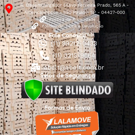
R. Desembargador Olavo Ferreira Prado, 565 A -
Americanópolis - São Paulo - SP - 04427-000
Política de Privacidade
Política de Troca e Devolução
Fale Conosco
(11) 99212-0433
(11) 3213-9664
abelt@abelt.com.br
Selos de Segurança
Formas de Envio