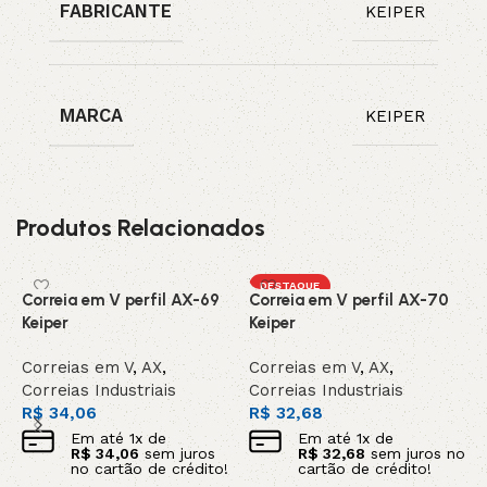
FABRICANTE
KEIPER
MARCA
KEIPER
Produtos Relacionados
DESTAQUE
Correia em V perfil AX-69
Correia em V perfil AX-70
C
Keiper
Keiper
K
Correias em V
,
AX
,
Correias em V
,
AX
,
C
Correias Industriais
Correias Industriais
C
R$
34,06
R$
32,68
R
Em até
1
x de
Em até
1
x de
R$
34,06
sem juros
R$
32,68
sem juros no
no cartão de crédito!
cartão de crédito!