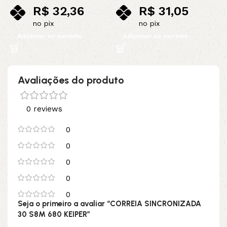
R$
32,36
R$
31,05
no pix
no pix
Adicionar ao carrinho
Adicionar ao carrinho
Avaliações do produto
0 reviews
0
0
0
0
0
Seja o primeiro a avaliar “CORREIA SINCRONIZADA
30 S8M 680 KEIPER”