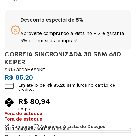
Desconto especial de 5%
Aproveite comprando a vista no PIX e garanta
5% off em suas compras!
CORREIA SINCRONIZADA 30 S8M 680
KEIPER
SKU:
30S8M680KE
R$
85,20
Em até
1
x de
R$
85,20
sem juros no cartão de
crédito!
R$
80,94
no pix
Fora de estoque
Fora de estoque
Comparar
Adicionar à Lista de Desejos
Informações sobre o envio