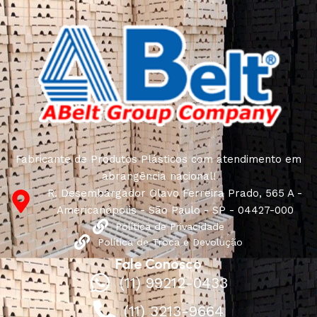
Fabricante de Produtos Plásticos com atendimento em
abrangência nacional!
R. Desembargador Olavo Ferreira Prado, 565 A -
Americanópolis - São Paulo - SP - 04427-000
Política de Privacidade
Política de Troca e Devolução
Fale Conosco
(11) 99212-0433
(11) 3213-9664