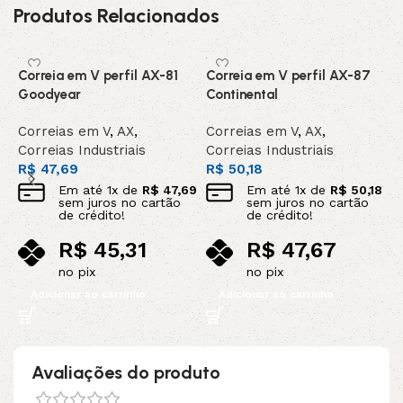
Produtos Relacionados
Correia em V perfil AX-81
Correia em V perfil AX-87
C
Goodyear
Continental
C
Correias em V
,
AX
,
Correias em V
,
AX
,
C
Correias Industriais
Correias Industriais
C
R$
47,69
R$
50,18
R
Em até
1
x de
R$
47,69
Em até
1
x de
R$
50,18
sem juros no cartão
sem juros no cartão
de crédito!
de crédito!
R$
45,31
R$
47,67
no pix
no pix
Adicionar ao carrinho
Adicionar ao carrinho
Avaliações do produto