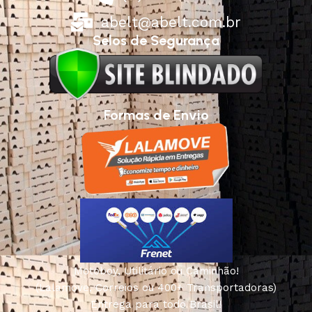
abelt@abelt.com.br
Selos de Segurança
Formas de Envio
Motoboy, Utilitário ou Caminhão!
(Lalamove, Correios ou 400+ Transportadoras)
Entrega para todo Brasil!