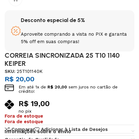
Desconto especial de 5%
Aproveite comprando a vista no PIX e garanta
5% off em suas compras!
CORREIA SINCRONIZADA 25 T10 1140
KEIPER
SKU:
25T101140K
R$
20,00
Em até
1
x de
R$
20,00
sem juros no cartão de
crédito!
R$
19,00
no pix
Fora de estoque
Fora de estoque
Comparar
Adicionar à Lista de Desejos
Informações sobre o envio