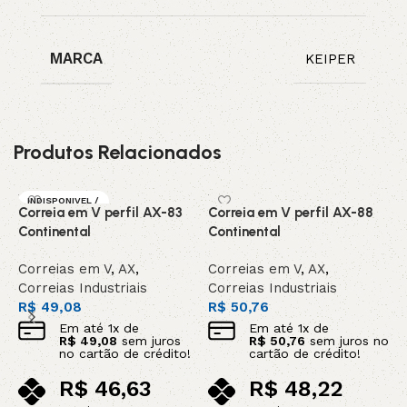
MARCA
KEIPER
Produtos Relacionados
INDISPONIVEL /
Correia em V perfil AX-83
Correia em V perfil AX-88
C
SOB ENCOMEN
DA
Continental
Continental
C
Correias em V
,
AX
,
Correias em V
,
AX
,
C
Correias Industriais
Correias Industriais
C
R$
49,08
R$
50,76
R
Em até
1
x de
Em até
1
x de
R$
49,08
sem juros
R$
50,76
sem juros no
no cartão de crédito!
cartão de crédito!
R$
46,63
R$
48,22