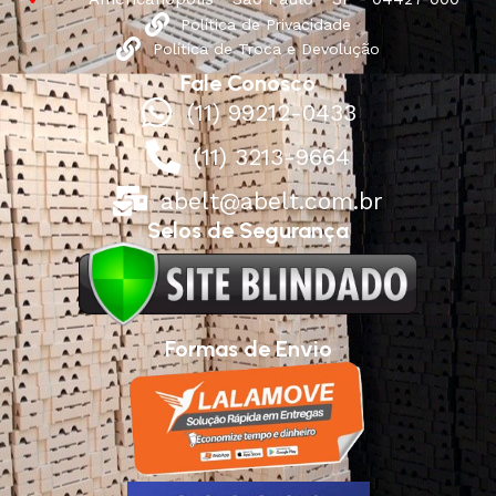
Política de Privacidade
Política de Troca e Devolução
Fale Conosco
(11) 99212-0433
(11) 3213-9664
abelt@abelt.com.br
Selos de Segurança
Formas de Envio