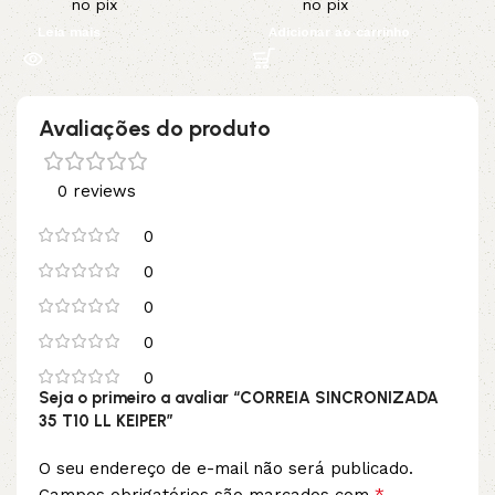
no pix
no pix
Leia mais
Adicionar ao carrinho
Avaliações do produto
0 reviews
0
0
0
0
0
Seja o primeiro a avaliar “CORREIA SINCRONIZADA
35 T10 LL KEIPER”
O seu endereço de e-mail não será publicado.
*