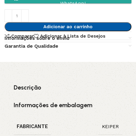
WhatsApp!
Adicionar ao carrinho
Comparar
Adicionar à Lista de Desejos
Informações sobre o envio
Garantia de Qualidade
Descrição
Informações de embalagem
FABRICANTE
KEIPER