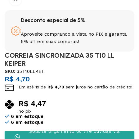
Desconto especial de 5%
Aproveite comprando a vista no PIX e garanta
5% off em suas compras!
CORREIA SINCRONIZADA 35 T10 LL
KEIPER
SKU:
35T10LLKEI
R$
4,70
Em até
1
x de
R$
4,70
sem juros no cartão de crédito!
R$
4,47
no pix
6 em estoque
6 em estoque
Solicite orçamento ou tire dúvidas via