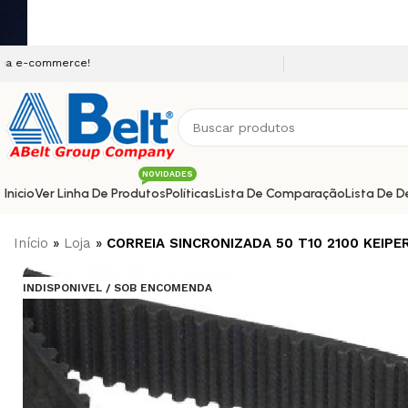
Seja bem vindo a nossa
NOVIDADES
Inicio
Ver Linha De Produtos
Políticas
Lista De Comparação
Lista De D
Início
»
Loja
»
CORREIA SINCRONIZADA 50 T10 2100 KEIPE
INDISPONIVEL / SOB ENCOMENDA