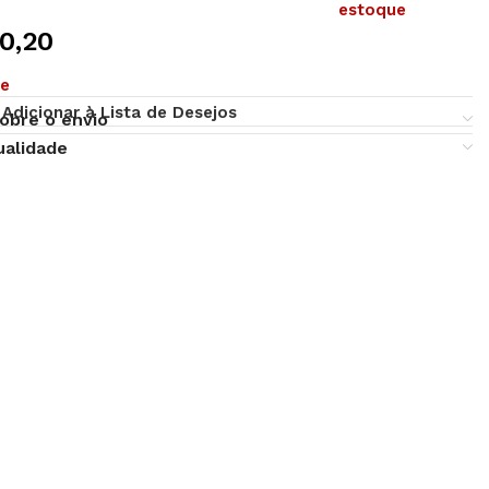
estoque
0,20
ue
Adicionar à Lista de Desejos
obre o envio
ualidade