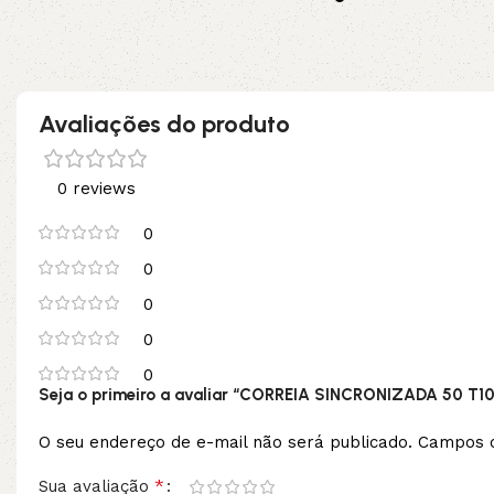
no pix
Adicionar ao carrinho
Adicionar ao carrinho
Avaliações do produto
0 reviews
0
0
0
0
0
Seja o primeiro a avaliar “CORREIA SINCRONIZADA 50 T10
O seu endereço de e-mail não será publicado.
Campos o
*
Sua avaliação