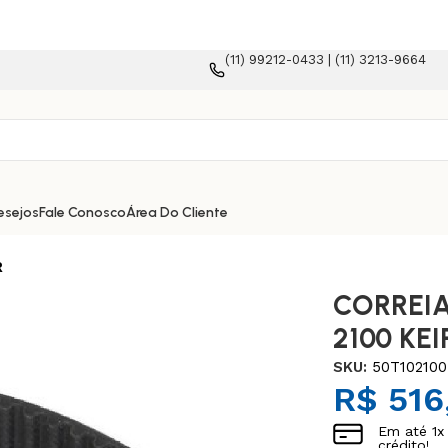
(11) 99212-0433 | (11) 3213-9664
 plataforma e-commerce!
esejos
Fale Conosco
Área Do Cliente
R
CORREIA
2100 KEI
SKU:
50T10210
R$
516
Em até
1
x
crédito!