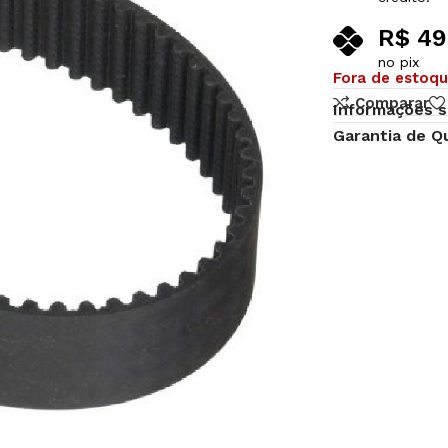
R$
49
no pix
Fora de estoq
Comparar
Informações s
Garantia de Q