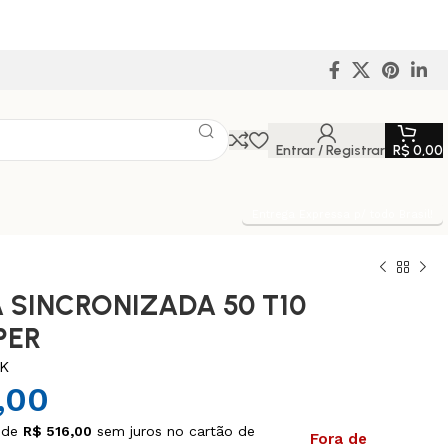
Entrar / Registrar
R$
0,00
Entrega Expressa p/ todo Brasil!
 SINCRONIZADA 50 T10
PER
0K
,00
 de
R$
516,00
sem juros no cartão de
Fora de