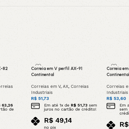
X-82
Correia em V perfil AX-91
Correia em
Continental
Continenta
rreias
Correias em V
,
AX
,
Correias
Correias 
Industriais
Industriais
R$
51,73
R$
53,60
$
63,26
Em até
1
x de
R$
51,73
sem
Em 
rtão de
juros no cartão de crédito!
sem 
crédi
R$
49,14
R$
no pix