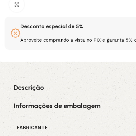
Clique para ampliar
3L
3VX
Desconto especial de 5%
A
AX
Aproveite comprando a vista no PIX e garanta 5% 
CX
D
PL
SPA
XPA
XPB
Descrição
Informações de embalagem
FABRICANTE