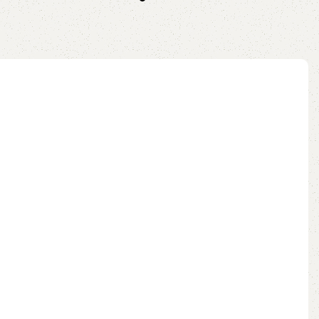
ix
no pix
ao carrinho
Adicionar ao carrinho