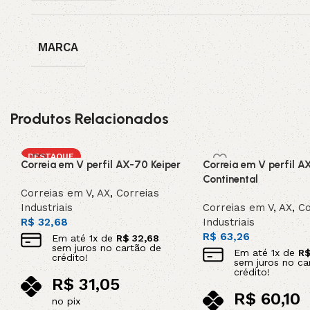
MARCA
Produtos Relacionados
DESTAQUE
Correia em V perfil AX-70 Keiper
Correia em V perfil A
Continental
Correias em V
,
AX
,
Correias
Industriais
Correias em V
,
AX
,
Co
R$
32,68
Industriais
R$
63,26
Em até
1
x de
R$
32,68
sem juros no cartão de
Em até
1
x de
R
crédito!
sem juros no ca
crédito!
R$
31,05
R$
60,10
no pix