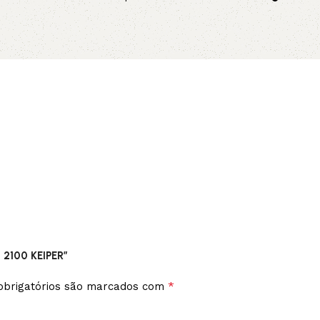
no p
Adicionar ao carrinho
Adicionar 
 2100 KEIPER”
*
brigatórios são marcados com