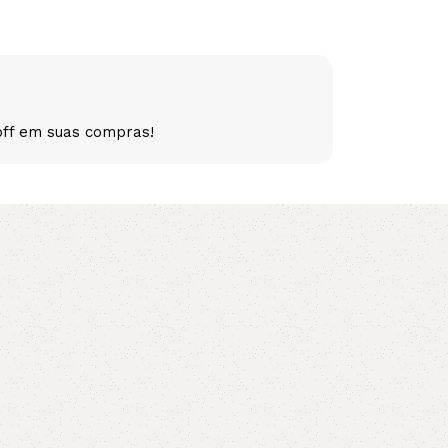
5V
5VX
AA
B
BX
C
off em suas compras!
PJ
PJ
PK
SPB
SPC
SP
XPZ
ZX