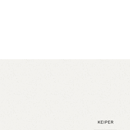
AVX
CC
PK
Z
TB
KEIPER