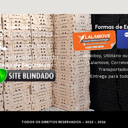
Fale Conosco
Formas de E
(11) 99212-0433
(11) 3213-9664
Motoboy, Utilitário o
abelt@abelt.com.br
(Lalamove, Correio
Selos de Segurança
Transportado
Entrega para todo
TODOS OS DIREITOS RESERVADOS – 2022 – 2026