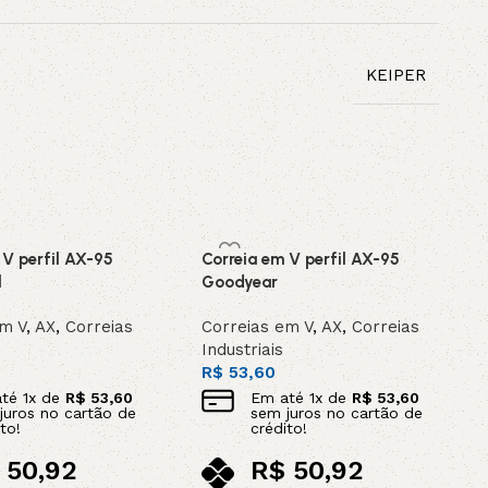
KEIPER
 V perfil AX-95
Correia em V perfil AX-95
l
Goodyear
em V
,
AX
,
Correias
Correias em V
,
AX
,
Correias
Industriais
R$
53,60
até
1
x de
R$
53,60
Em até
1
x de
R$
53,60
juros no cartão de
sem juros no cartão de
to!
crédito!
50,92
R$
50,92