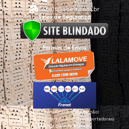
abelt@abelt.com.br
Selos de Segurança
Formas de Envio
Motoboy, Utilitário ou Caminhão!
(Lalamove, Correios ou 400+ Transportadoras)
Entrega para todo Brasil!