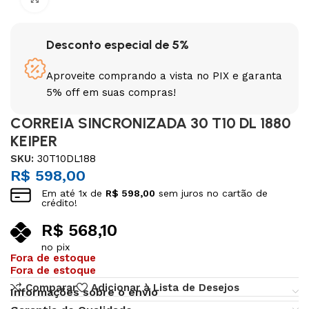
Desconto especial de 5%
Aproveite comprando a vista no PIX e garanta
5% off em suas compras!
CORREIA SINCRONIZADA 30 T10 DL 1880
KEIPER
SKU:
30T10DL188
R$
598,00
Em até
1
x de
R$
598,00
sem juros no cartão de
crédito!
R$
568,10
no pix
Fora de estoque
Fora de estoque
Comparar
Adicionar à Lista de Desejos
Informações sobre o envio