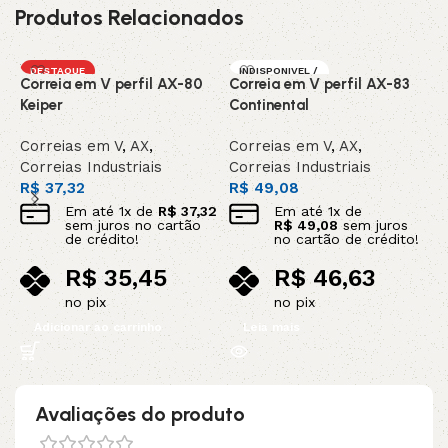
Produtos Relacionados
DESTAQUE
INDISPONIVEL /
Correia em V perfil AX-80
Correia em V perfil AX-83
C
SOB ENCOMEN
DA
Keiper
Continental
C
Correias em V
,
AX
,
Correias em V
,
AX
,
C
Correias Industriais
Correias Industriais
C
R$
37,32
R$
49,08
R
Em até
1
x de
R$
37,32
Em até
1
x de
sem juros no cartão
R$
49,08
sem juros
de crédito!
no cartão de crédito!
R$
35,45
R$
46,63
no pix
no pix
Adicionar ao carrinho
Leia mais
Avaliações do produto