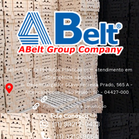
Fabricante de Produtos Plásticos com atendimento em
abrangência nacional!
R. Desembargador Olavo Ferreira Prado, 565 A -
Americanópolis - São Paulo - SP - 04427-000
Política de Privacidade
Política de Troca e Devolução
Fale Conosco
(11) 99212-0433
(11) 3213-9664