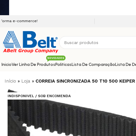
ommerce!
NOVIDADES
Inicio
Ver Linha De Produtos
Políticas
Lista De Comparação
Lista De D
Início
»
Loja
»
CORREIA SINCRONIZADA 50 T10 500 KEIPER
INDISPONIVEL / SOB ENCOMENDA