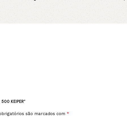
no pix
Adicionar 
Leia mais
 500 KEIPER”
*
brigatórios são marcados com