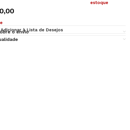
estoque
0,00
ue
Adicionar à Lista de Desejos
obre o envio
ualidade