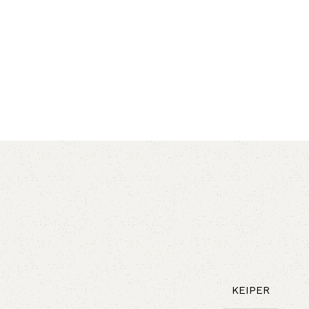
AVX
CC
PK
Z
TB
KEIPER