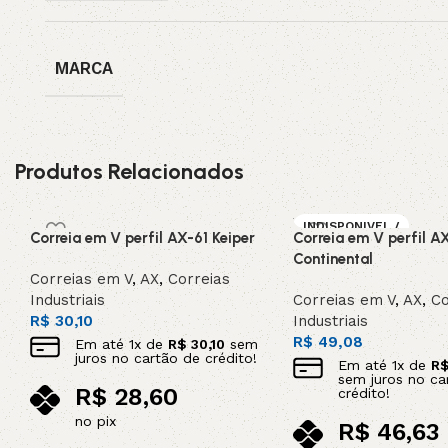
MARCA
Produtos Relacionados
INDISPONIVEL /
Correia em V perfil AX-61 Keiper
Correia em V perfil A
SOB ENCOMEN
DA
Continental
Correias em V
,
AX
,
Correias
Industriais
Correias em V
,
AX
,
Co
R$
30,10
Industriais
R$
49,08
Em até
1
x de
R$
30,10
sem
juros no cartão de crédito!
Em até
1
x de
R
sem juros no ca
R$
28,60
crédito!
no pix
R$
46,63
Adicionar ao carrinho