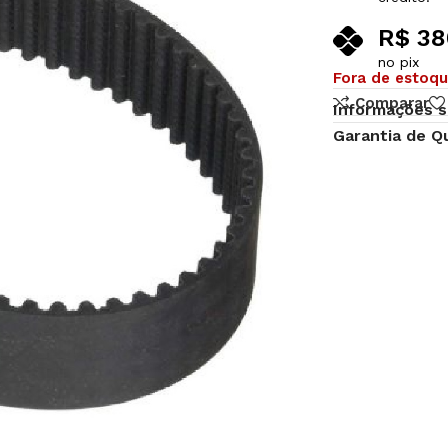
R$
38
no pix
Fora de estoq
Comparar
Informações s
Garantia de Q