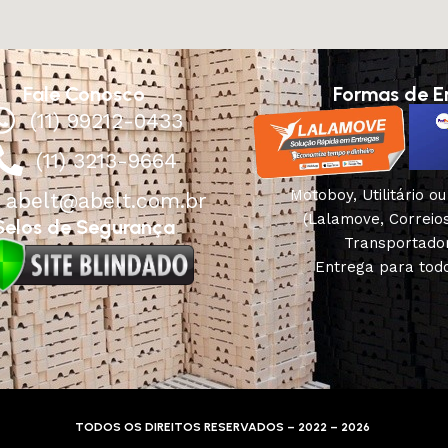
Fale Conosco
Formas de E
(11) 99212-0433
(11) 3213-9664
Motoboy, Utilitário o
abelt@abelt.com.br
(Lalamove, Correio
Selos de Segurança
Transportado
Entrega para todo
TODOS OS DIREITOS RESERVADOS – 2022 – 2026