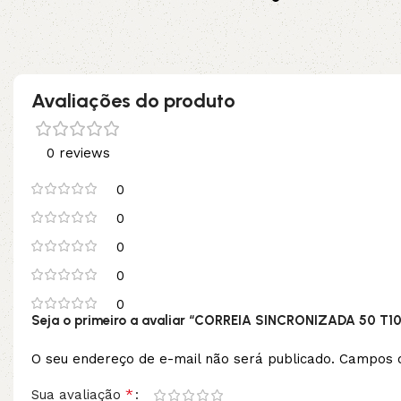
no pix
Leia mais
Avaliações do produto
0 reviews
0
0
0
0
0
Seja o primeiro a avaliar “CORREIA SINCRONIZADA 50 T10
O seu endereço de e-mail não será publicado.
Campos o
*
Sua avaliação