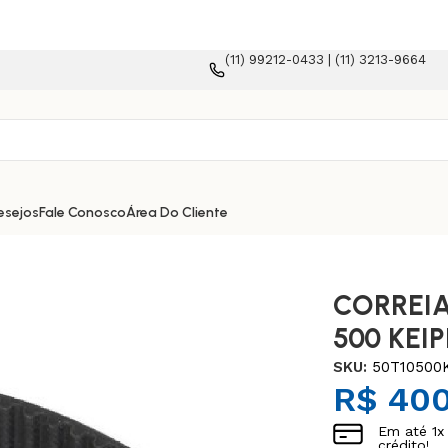
(11) 99212-0433 | (11) 3213-9664
esejos
Fale Conosco
Área Do Cliente
CORREIA
500 KEI
SKU:
50T10500
R$
400
Em até
1
x
crédito!