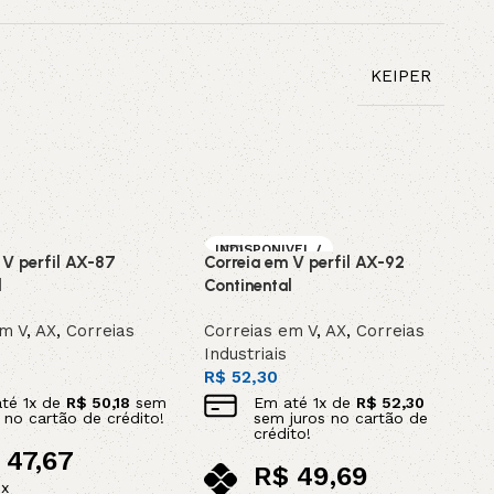
KEIPER
INDISPONIVEL /
 V perfil AX-87
Correia em V perfil AX-92
SOB ENCOMEN
DA
l
Continental
em V
,
AX
,
Correias
Correias em V
,
AX
,
Correias
Industriais
R$
52,30
até
1
x de
R$
50,18
sem
Em até
1
x de
R$
52,30
s no cartão de crédito!
sem juros no cartão de
crédito!
47,67
R$
49,69
ix