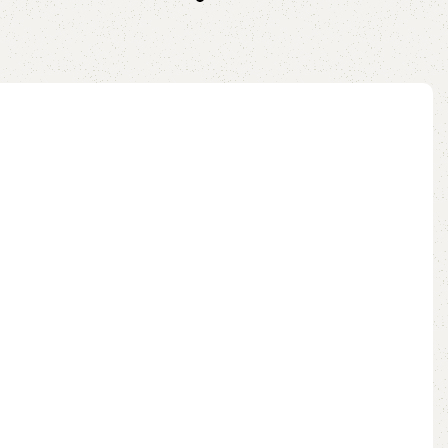
no pix
ao carrinho
Leia mais