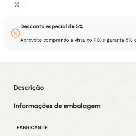
Clique para ampliar
3L
3VX
Desconto especial de 5%
A
AX
Aproveite comprando a vista no PIX e garanta 5% 
CX
D
PL
SPA
XPA
XPB
Descrição
Informações de embalagem
FABRICANTE