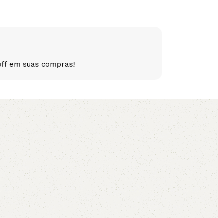
5V
5VX
AA
B
BX
C
off em suas compras!
PJ
PJ
PK
SPB
SPC
SP
XPZ
ZX