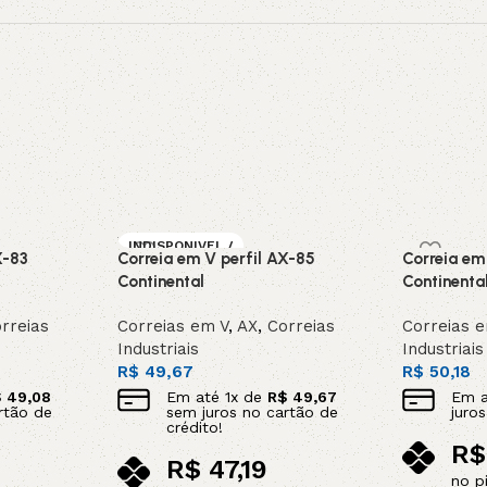
INDISPONIVEL /
X-83
Correia em V perfil AX-85
Correia em
SOB ENCOMEN
DA
Continental
Continenta
rreias
Correias em V
,
AX
,
Correias
Correias 
Industriais
Industriais
R$
49,67
R$
50,18
$
49,08
Em até
1
x de
R$
49,67
Em 
rtão de
sem juros no cartão de
juro
crédito!
R$
R$
47,19
no p