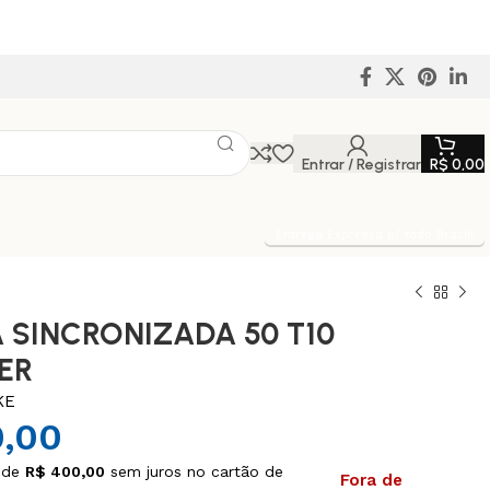
Entrar / Registrar
R$
0,00
Entrega Expressa p/ todo Brasil!
 SINCRONIZADA 50 T10
PER
KE
,00
 de
R$
400,00
sem juros no cartão de
Fora de