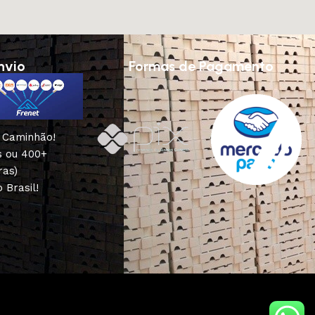
nvio
Formas de Pagamento
u Caminhão!
s ou 400+
ras)
 Brasil!