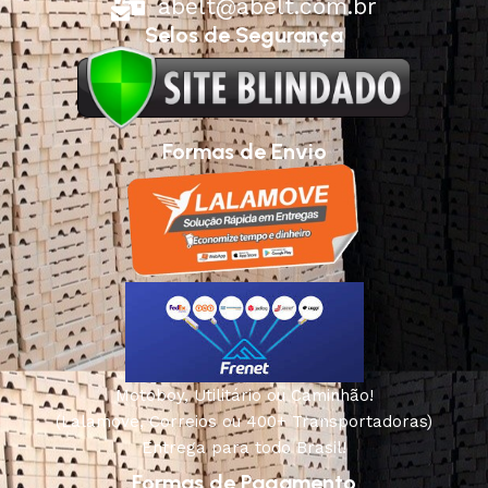
abelt@abelt.com.br
Selos de Segurança
Formas de Envio
Motoboy, Utilitário ou Caminhão!
(Lalamove, Correios ou 400+ Transportadoras)
Entrega para todo Brasil!
Formas de Pagamento