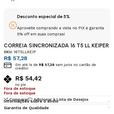
Desconto especial de 5%
Aproveite comprando a vista no PIX e garanta
5% off em suas compras!
CORREIA SINCRONIZADA 16 T5 LL KEIPER
SKU:
16T5LLKEIP
R$
57,28
Em até
1
x de
R$
57,28
sem juros no cartão de
crédito!
R$
54,42
no pix
Fora de estoque
Fora de estoque
Comparar
Adicionar à Lista de Desejos
Informações sobre o envio
Garantia de Qualidade