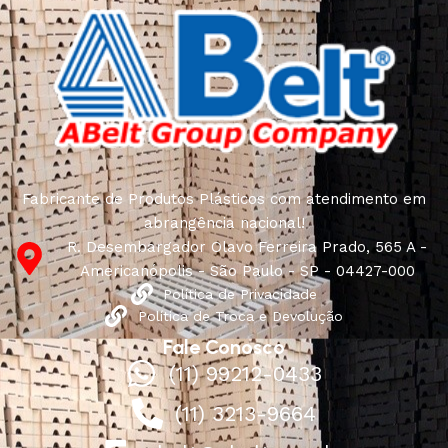
Fabricante de Produtos Plásticos com atendimento em
abrangência nacional!
R. Desembargador Olavo Ferreira Prado, 565 A -
Americanópolis - São Paulo - SP - 04427-000
Política de Privacidade
Política de Troca e Devolução
Fale Conosco
(11) 99212-0433
(11) 3213-9664