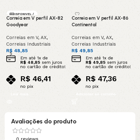
INDISPONIVEL /
Correia em V perfil AX-82
Correia em V perfil AX-86
C
SOB ENCOMEN
DA
Goodyear
Continental
C
Correias em V
,
AX
,
Correias em V
,
AX
,
C
Correias Industriais
Correias Industriais
C
R$
48,85
R$
49,85
R
Em até
1
x de
Em até
1
x de
R$
48,85
sem juros
R$
49,85
sem juros
no cartão de crédito!
no cartão de crédito!
R$
46,41
R$
47,36
no pix
no pix
Leia mais
Adicionar ao carrinho
Avaliações do produto
0 reviews