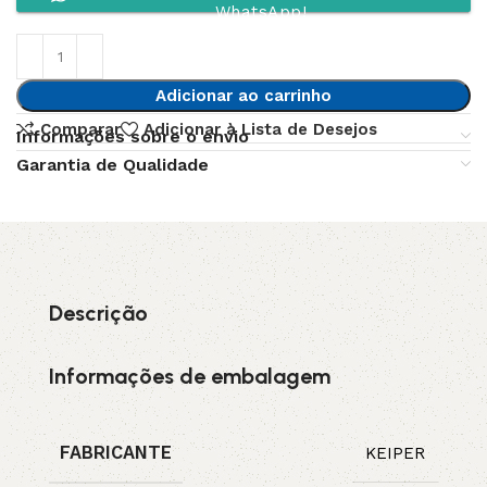
WhatsApp!
Adicionar ao carrinho
Comparar
Adicionar à Lista de Desejos
Informações sobre o envio
Garantia de Qualidade
Descrição
Informações de embalagem
FABRICANTE
KEIPER