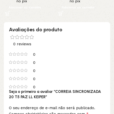
no pix
no pix
Adicionar ao carrinho
Adicionar ao carrinho
Avaliações do produto
0 reviews
0
0
0
0
0
Seja o primeiro a avaliar “CORREIA SINCRONIZADA
20 T5 PAZ LL KEIPER”
O seu endereço de e-mail não será publicado.
*