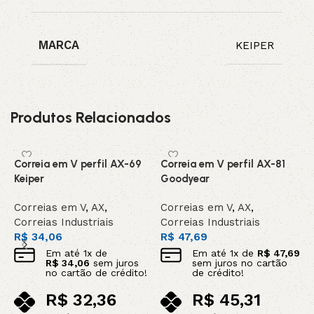
MARCA
KEIPER
Produtos Relacionados
Correia em V perfil AX-69
Correia em V perfil AX-81
C
Keiper
Goodyear
C
Correias em V
,
AX
,
Correias em V
,
AX
,
C
Correias Industriais
Correias Industriais
C
R$
34,06
R$
47,69
R
Em até
1
x de
Em até
1
x de
R$
47,69
R$
34,06
sem juros
sem juros no cartão
no cartão de crédito!
de crédito!
R$
32,36
R$
45,31