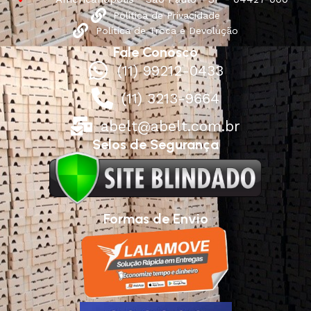
Política de Privacidade
Política de Troca e Devolução
Fale Conosco
(11) 99212-0433
(11) 3213-9664
abelt@abelt.com.br
Selos de Segurança
Formas de Envio