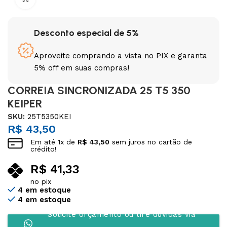
Desconto especial de 5%
Aproveite comprando a vista no PIX e garanta
5% off em suas compras!
CORREIA SINCRONIZADA 25 T5 350
KEIPER
SKU:
25T5350KEI
R$
43,50
Em até
1
x de
R$
43,50
sem juros no cartão de
crédito!
R$
41,33
no pix
4 em estoque
4 em estoque
Solicite orçamento ou tire dúvidas via