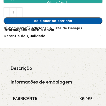
WhatsApp!
Adicionar ao carrinho
Comparar
Adicionar à Lista de Desejos
Informações sobre o envio
Garantia de Qualidade
Descrição
Informações de embalagem
FABRICANTE
KEIPER