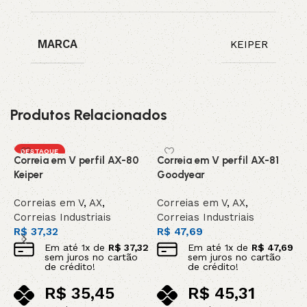
MARCA
KEIPER
Produtos Relacionados
DESTAQUE
Correia em V perfil AX-80
Correia em V perfil AX-81
C
Keiper
Goodyear
C
Correias em V
,
AX
,
Correias em V
,
AX
,
C
Correias Industriais
Correias Industriais
C
R$
37,32
R$
47,69
R
Em até
1
x de
R$
37,32
Em até
1
x de
R$
47,69
sem juros no cartão
sem juros no cartão
de crédito!
de crédito!
R$
35,45
R$
45,31