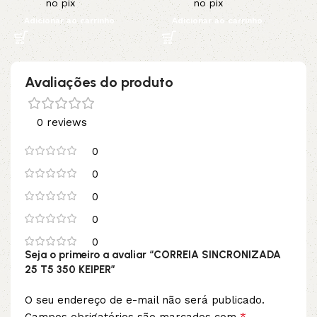
no pix
no pix
Adicionar ao carrinho
Adicionar ao carrinho
Avaliações do produto
0 reviews
0
0
0
0
0
Seja o primeiro a avaliar “CORREIA SINCRONIZADA
25 T5 350 KEIPER”
O seu endereço de e-mail não será publicado.
*