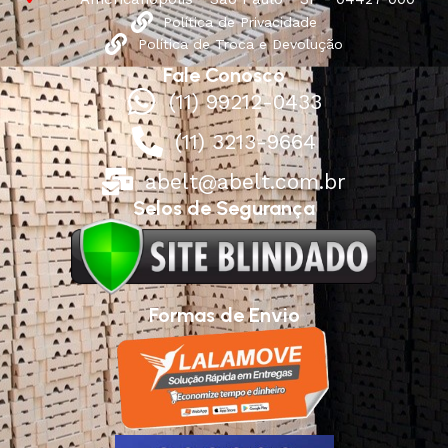
Política de Privacidade
Política de Troca e Devolução
Fale Conosco
(11) 99212-0433
(11) 3213-9664
abelt@abelt.com.br
Selos de Segurança
Formas de Envio