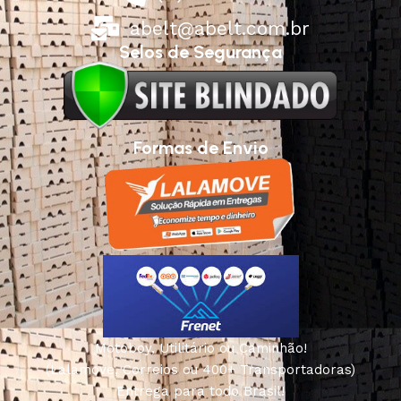
abelt@abelt.com.br
Selos de Segurança
Formas de Envio
Motoboy, Utilitário ou Caminhão!
(Lalamove, Correios ou 400+ Transportadoras)
Entrega para todo Brasil!