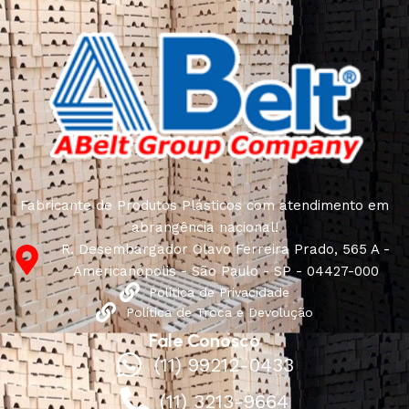
Fabricante de Produtos Plásticos com atendimento em
abrangência nacional!
R. Desembargador Olavo Ferreira Prado, 565 A -
Americanópolis - São Paulo - SP - 04427-000
Política de Privacidade
Política de Troca e Devolução
Fale Conosco
(11) 99212-0433
(11) 3213-9664