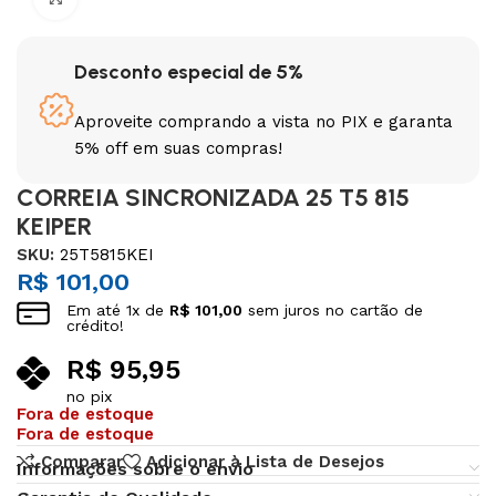
Desconto especial de 5%
Aproveite comprando a vista no PIX e garanta
5% off em suas compras!
CORREIA SINCRONIZADA 25 T5 815
KEIPER
SKU:
25T5815KEI
R$
101,00
Em até
1
x de
R$
101,00
sem juros no cartão de
crédito!
R$
95,95
no pix
Fora de estoque
Fora de estoque
Comparar
Adicionar à Lista de Desejos
Informações sobre o envio