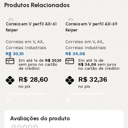
Produtos Relacionados
Correia em V perfil AX-61
Correia em V perfil AX-69
C
Keiper
Keiper
C
Correias em V
,
AX
,
Correias em V
,
AX
,
C
Correias Industriais
Correias Industriais
C
R$
30,10
R$
34,06
R
Em até
1
x de
R$
30,10
Em até
1
x de
sem juros no cartão
R$
34,06
sem juros
de crédito!
no cartão de crédito!
R$
28,60
R$
32,36
no pix
no pix
Adicionar ao carrinho
Adicionar ao carrinho
Avaliações do produto