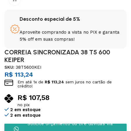
Desconto especial de 5%
Aproveite comprando a vista no PIX e garanta
5% off em suas compras!
CORREIA SINCRONIZADA 38 T5 600
KEIPER
SKU:
38T5600KEI
R$
113,24
Em até
1
x de
R$
113,24
sem juros no cartão de
crédito!
R$
107,58
no pix
2 em estoque
2 em estoque
Solicite orçamento ou tire dúvidas via