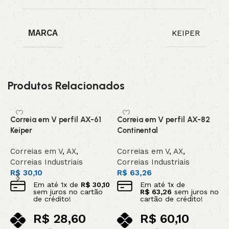
MARCA
KEIPER
Produtos Relacionados
Correia em V perfil AX-61
Correia em V perfil AX-82
C
Keiper
Continental
C
Correias em V
,
AX
,
Correias em V
,
AX
,
C
Correias Industriais
Correias Industriais
C
R$
30,10
R$
63,26
R
Em até
1
x de
R$
30,10
Em até
1
x de
sem juros no cartão
R$
63,26
sem juros no
de crédito!
cartão de crédito!
R$
28,60
R$
60,10