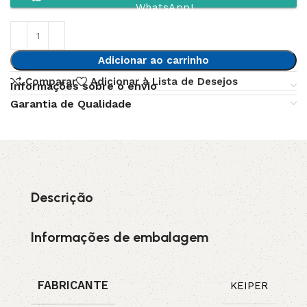
WhatsApp!
Adicionar ao carrinho
Comparar
Adicionar à Lista de Desejos
Informações sobre o envio
Garantia de Qualidade
Descrição
Informações de embalagem
FABRICANTE
KEIPER