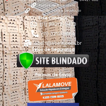
Política de Privacidade
Política de Troca e Devolução
Fale Conosco
(11) 99212-0433
(11) 3213-9664
abelt@abelt.com.br
Selos de Segurança
Formas de Envio