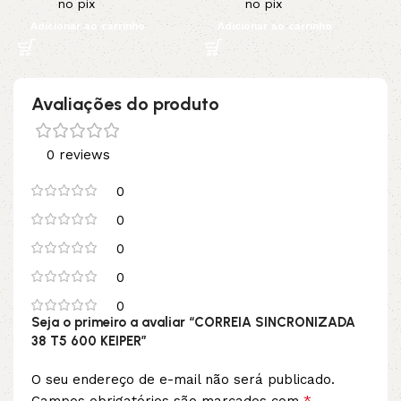
no pix
no pix
Adicionar ao carrinho
Adicionar ao carrinho
Avaliações do produto
0 reviews
0
0
0
0
0
Seja o primeiro a avaliar “CORREIA SINCRONIZADA
38 T5 600 KEIPER”
O seu endereço de e-mail não será publicado.
*