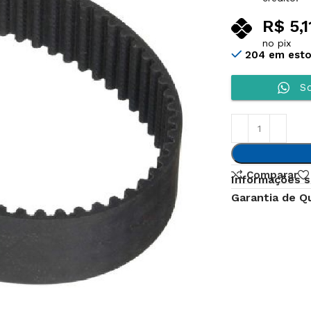
R$
5,1
no pix
204 em est
So
Comparar
Informações s
Garantia de Q