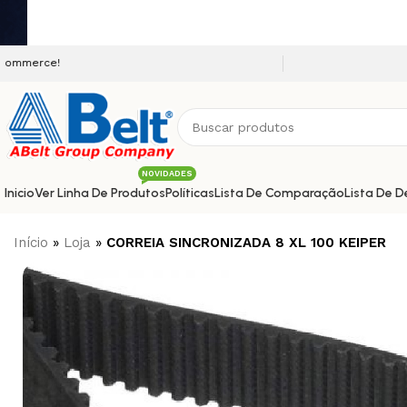
Seja bem vindo a nossa plataf
NOVIDADES
Inicio
Ver Linha De Produtos
Políticas
Lista De Comparação
Lista De D
Início
»
Loja
»
CORREIA SINCRONIZADA 8 XL 100 KEIPER