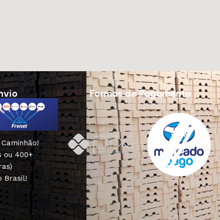
nvio
Formas de Pagamento
u Caminhão!
s ou 400+
ras)
 Brasil!