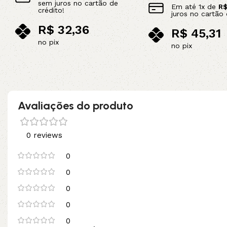
sem juros no cartão de
Em até
1
x de
R
crédito!
juros no cartão 
R$
32,36
R$
45,31
no pix
no pix
Adicionar ao carrinho
Adicionar ao carrinho
Avaliações do produto
0 reviews
0
0
0
0
0