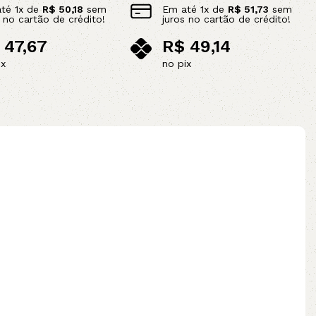
até
1
x de
R$
50,18
sem
Em até
1
x de
R$
51,73
sem
s no cartão de crédito!
juros no cartão de crédito!
47,67
R$
49,14
ix
no pix
ao carrinho
Adicionar ao carrinho