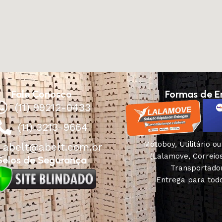
Fale Conosco
Formas de E
(11) 99212-0433
(11) 3213-9664
Motoboy, Utilitário o
abelt@abelt.com.br
(Lalamove, Correio
Selos de Segurança
Transportado
Entrega para todo