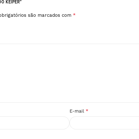
00 KEIPER”
*
brigatórios são marcados com
*
E-mail