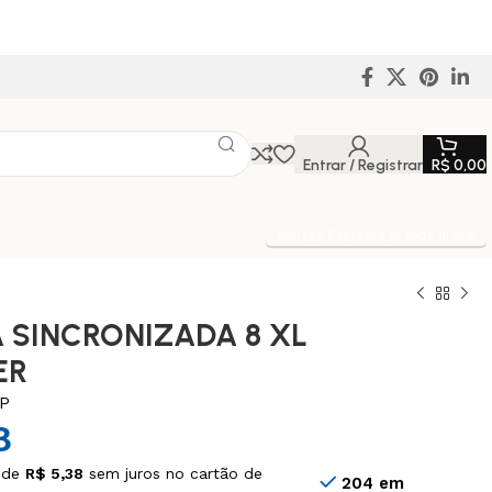
Entrar / Registrar
R$
0,00
Entrega Expressa p/ todo Brasil!
 SINCRONIZADA 8 XL
ER
IP
8
 de
R$
5,38
sem juros no cartão de
204 em