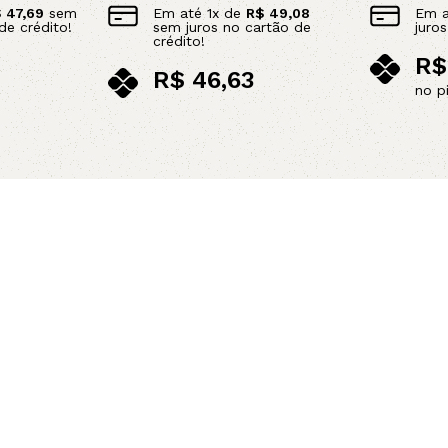
$
47,69
sem
Em até
1
x de
R$
49,08
Em 
de crédito!
sem juros no cartão de
juro
crédito!
R$
R$
46,63
no p
no pix
Adicionar 
Leia mais