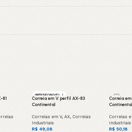
INDISPONIVEL /
X-81
Correia em V perfil AX-83
Correia em
SOB ENCOMEN
DA
Continental
Continenta
rreias
Correias em V
,
AX
,
Correias
Correias 
Industriais
Industriais
R$
49,08
R$
50,18