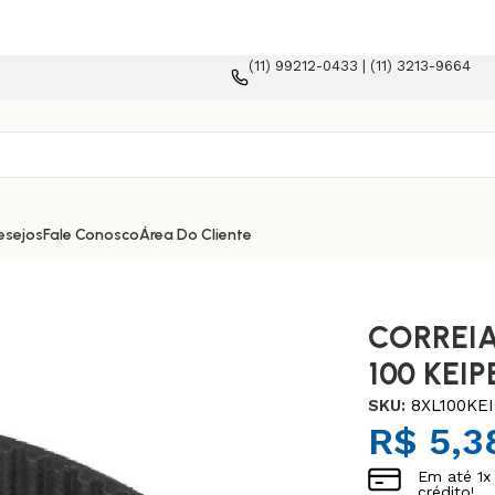
(11) 99212-0433 | (11) 3213-9664
orma e-commerce!
esejos
Fale Conosco
Área Do Cliente
CORREIA
100 KEIP
SKU:
8XL100KE
R$
5,3
Em até
1
x
crédito!