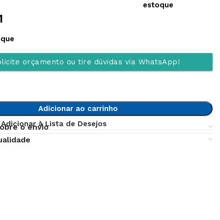
estoque
1
oque
licite orçamento ou tire dúvidas via WhatsApp!
Adicionar ao carrinho
Adicionar à Lista de Desejos
obre o envio
ualidade