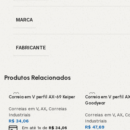
MARCA
FABRICANTE
Produtos Relacionados
Correia em V perfil AX-69 Keiper
Correia em V perfil A
Goodyear
Correias em V
,
AX
,
Correias
Industriais
Correias em V
,
AX
,
Co
R$
34,06
Industriais
R$
47,69
Em até
1
x de
R$
34,06