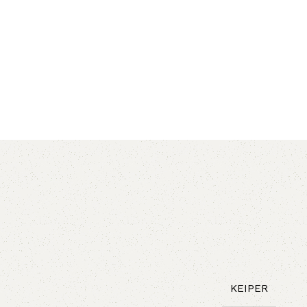
AVX
CC
PK
Z
TB
KEIPER