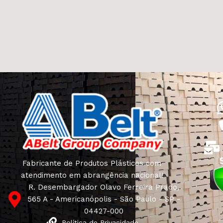
Fabricante de Produtos Plásticos com
atendimento em abrangência nacional!
R. Desembargador Olavo Ferreira Prado,
565 A - Americanópolis - São Paulo - SP -
04427-000
Política de Privacidade