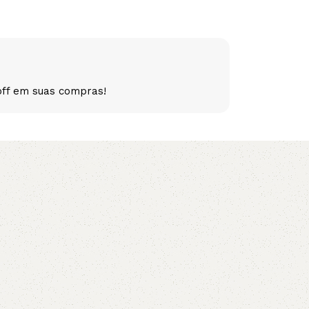
5V
5VX
AA
B
BX
C
off em suas compras!
PJ
PJ
PK
SPB
SPC
SP
XPZ
ZX