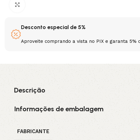
Clique para ampliar
3L
3VX
Desconto especial de 5%
A
AX
Aproveite comprando a vista no PIX e garanta 5% 
CX
D
PL
SPA
XPA
XPB
Descrição
Informações de embalagem
FABRICANTE