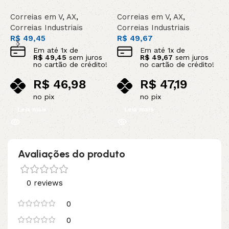
Correias em V
,
AX
,
Correias em V
,
AX
,
C
Correias Industriais
Correias Industriais
C
R$
49,45
R$
49,67
R
Em até
1
x de
Em até
1
x de
R$
49,45
sem juros
R$
49,67
sem juros
no cartão de crédito!
no cartão de crédito!
R$
46,98
R$
47,19
no pix
no pix
Leia mais
Leia mais
Avaliações do produto
0 reviews
0
0