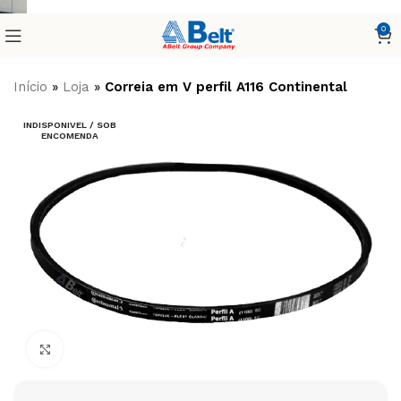
0
Início
»
Loja
»
Correia em V perfil A116 Continental
INDISPONIVEL / SOB
ENCOMENDA
Clique para ampliar