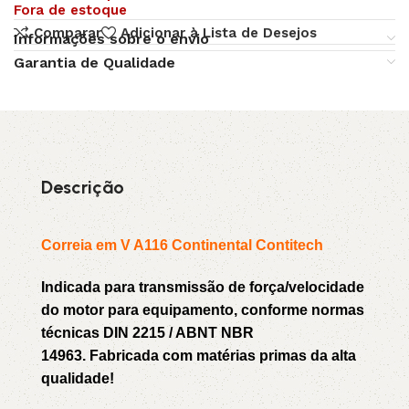
Fora de estoque
Comparar
Adicionar à Lista de Desejos
Informações sobre o envio
Garantia de Qualidade
Descrição
Correia em V A116 Continental Contitech
Indicada para transmissão de força/velocidade
do motor para equipamento, conforme normas
técnicas DIN 2215 / ABNT NBR
14963. Fabricada com matérias primas da alta
qualidade!