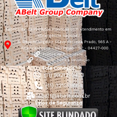
Fabricante de Produtos Plásticos com atendimento em
abrangência nacional!
R. Desembargador Olavo Ferreira Prado, 565 A -
Americanópolis - São Paulo - SP - 04427-000
Política de Privacidade
Política de Troca e Devolução
Fale Conosco
(11) 99212-0433
(11) 3213-9664
abelt@abelt.com.br
Selos de Segurança