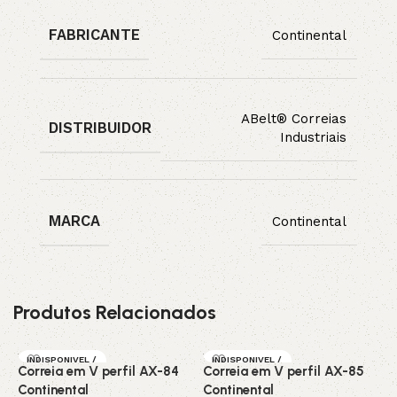
FABRICANTE
Continental
ABelt® Correias
DISTRIBUIDOR
Industriais
MARCA
Continental
Produtos Relacionados
INDISPONIVEL /
INDISPONIVEL /
Correia em V perfil AX-84
Correia em V perfil AX-85
C
SOB ENCOMEN
SOB ENCOMEN
DA
DA
Continental
Continental
C