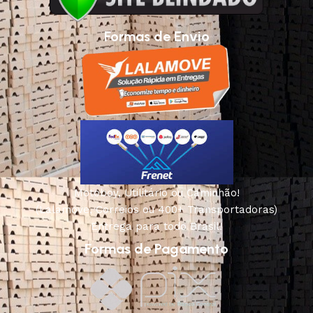
Formas de Envio
Motoboy, Utilitário ou Caminhão!
(Lalamove, Correios ou 400+ Transportadoras)
Entrega para todo Brasil!
Formas de Pagamento