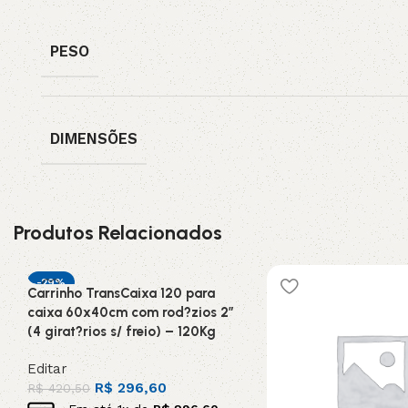
PESO
DIMENSÕES
Produtos Relacionados
-29%
Carrinho TransCaixa 120 para
caixa 60x40cm com rod?zios 2”
(4 girat?rios s/ freio) – 120Kg
Editar
R$
296,60
R$
420,50