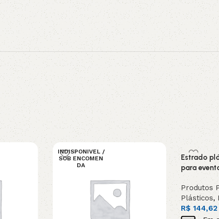
INDISPONIVEL /
Estrado pl
SOB ENCOMEN
DA
para event
Produtos P
Plásticos
,
R$
144,62