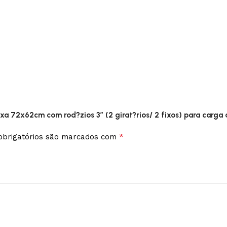
ixa 72x62cm com rod?zios 3” (2 girat?rios/ 2 fixos) para carga 
*
brigatórios são marcados com