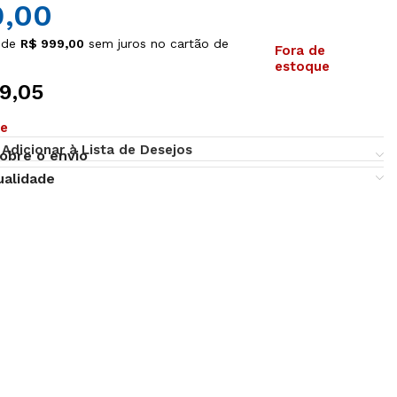
,00
 de
R$
999,00
sem juros no cartão de
Fora de
estoque
9,05
ue
Adicionar à Lista de Desejos
obre o envio
ualidade