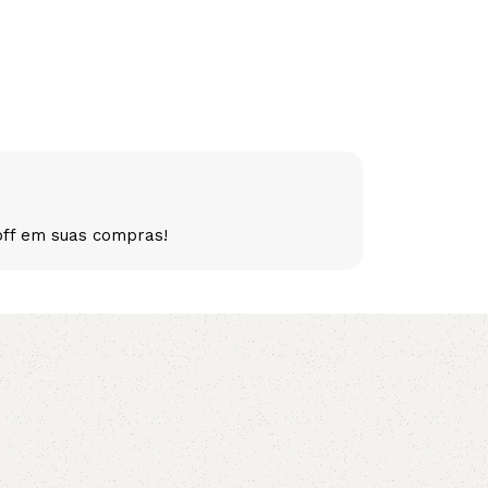
5V
5VX
AA
B
BX
C
PJ
PJ
PK
SPB
SPC
SP
off em suas compras!
XPZ
ZX