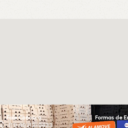
Fale Conosco
Formas de E
(11) 99212-0433