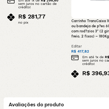
Em até
1
x de
R$
296,60
sem juros no cartão de
crédito!
R$
281,77
Carrinho TransCaixa 1
no pix
ou bandeja de p?es 
Adicionar ao carrinho
com rod?zios 3” (2 gir
freio, 2 fixos) – 180Kg
Editar
R$
417,82
Em até
1
x de
R
sem juros no ca
crédito!
R$
396,9
no pix
Adicionar ao carrinho
Avaliações do produto