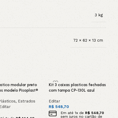
3 kg
72 × 62 × 13 cm
ástico modular preto
Kit 3 caixas plasticas fechadas
os modelo Pisoplast®
com tampa CP-130L azul
lásticos
,
Estrados
Editar
Editar
R$
548,70
Em até
1
x de
R$
548,70
sem juros no cartão de