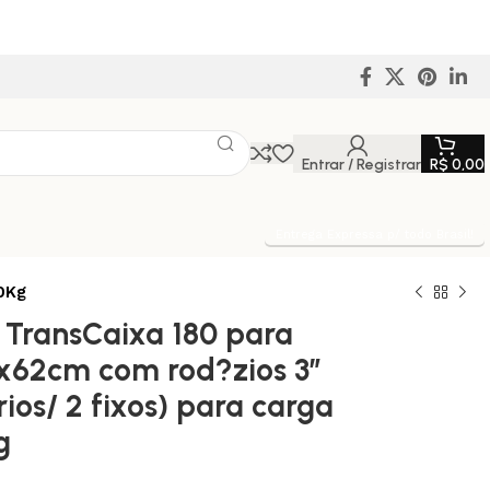
Entrar / Registrar
R$
0,00
Entrega Expressa p/ todo Brasil!
80Kg
 TransCaixa 180 para
x62cm com rod?zios 3”
rios/ 2 fixos) para carga
g