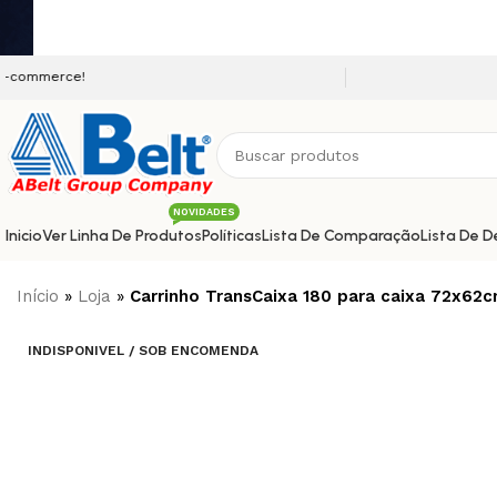
Seja bem vindo a nossa plata
NOVIDADES
Inicio
Ver Linha De Produtos
Políticas
Lista De Comparação
Lista De D
Início
»
Loja
»
Carrinho TransCaixa 180 para caixa 72x62cm
INDISPONIVEL / SOB ENCOMENDA