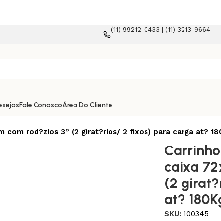
(11) 99212-0433 | (11) 3213-9664
forma e-commerce!
esejos
Fale Conosco
Área Do Cliente
 com rod?zios 3” (2 girat?rios/ 2 fixos) para carga at? 1
Carrinho
caixa 72
(2 girat?
at? 180K
SKU:
100345