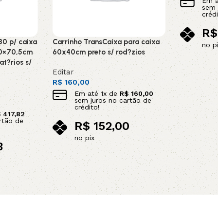
Em 
sem 
crédi
R$
80 p/ caixa
Carrinho TransCaixa para caixa
no p
60×70,5cm
60x40cm preto s/ rod?zios
Adicionar 
at?rios s/
Editar
R$
160,00
Em até
1
x de
R$
160,00
sem juros no cartão de
crédito!
$
417,82
rtão de
R$
152,00
no pix
3
Leia mais