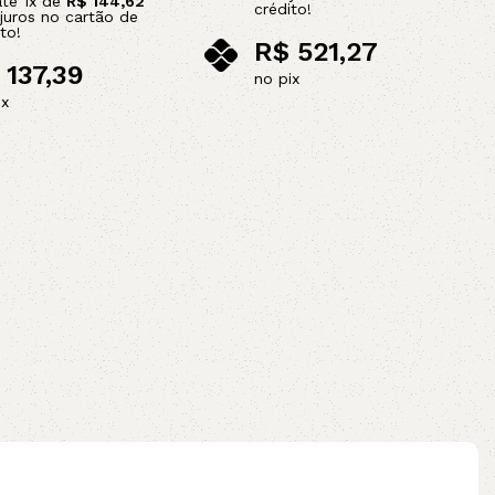
até
1
x de
R$
144,62
crédito!
juros no cartão de
to!
R$
521,27
137,39
no pix
ix
Adicionar ao carrinho
ao carrinho