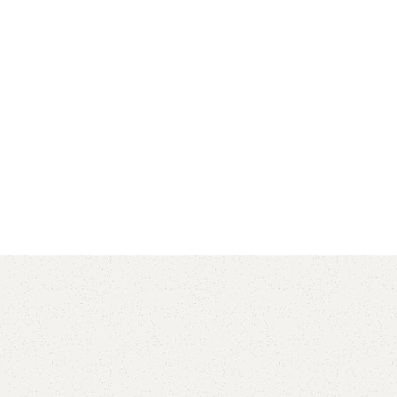
AVX
CC
PK
Z
TB