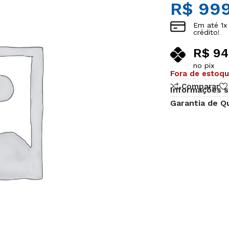
R$
999
Em até
1
x
crédito!
R$
94
no pix
Fora de estoq
Comparar
Informações s
Garantia de Q