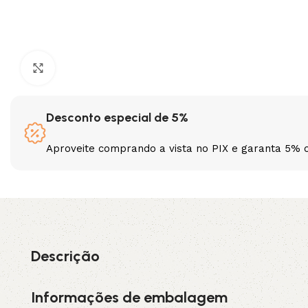
3L
3VX
A
AX
Clique para ampliar
CX
D
Desconto especial de 5%
PL
SPA
Aproveite comprando a vista no PIX e garanta 5% 
XPA
XPB
Descrição
Informações de embalagem