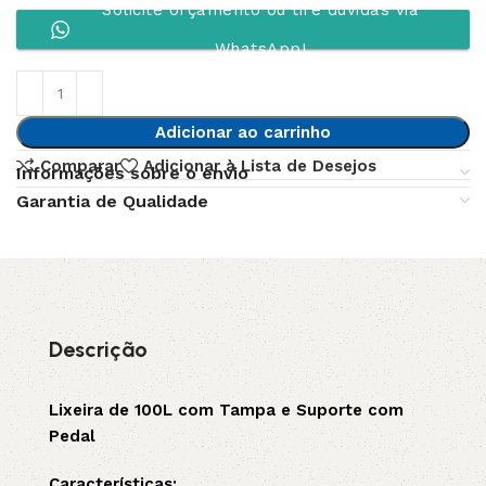
Solicite orçamento ou tire dúvidas via
WhatsApp!
Adicionar ao carrinho
Comparar
Adicionar à Lista de Desejos
Informações sobre o envio
Garantia de Qualidade
Descrição
Lixeira de 100L com Tampa e Suporte com
Pedal
Características: