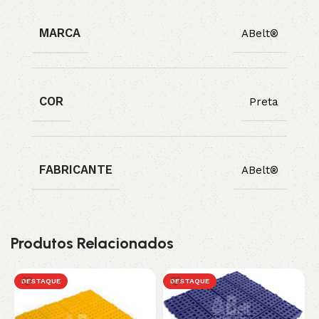
MARCA
ABelt®
COR
Preta
FABRICANTE
ABelt®
Produtos Relacionados
DESTAQUE
DESTAQUE
L
a