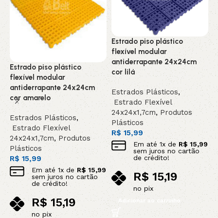
p
L
p
Estrado piso plástico
P
flexível modular
R
antiderrapante 24x24cm
Estrado piso plástico
cor lilá
flexível modular
antiderrapante 24x24cm
Estrados Plásticos
,
cor amarelo
Estrado Flexível
24x24x1,7cm
,
Produtos
Estrados Plásticos
,
Plásticos
Estrado Flexível
R$
15,99
24x24x1,7cm
,
Produtos
Em até
1
x de
R$
15,99
Plásticos
sem juros no cartão
de crédito!
R$
15,99
Em até
1
x de
R$
15,99
R$
15,19
sem juros no cartão
de crédito!
no pix
R$
15,19
Adicionar ao carrinho
no pix