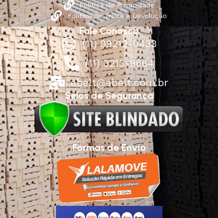
Política de Privacidade
Política de Troca e Devolução
Fale Conosco
(11) 99212-0433
(11) 3213-9664
abelt@abelt.com.br
Selos de Segurança
Formas de Envio