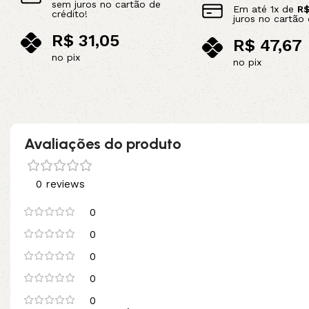
sem juros no cartão de
Em até
1
x de
R
crédito!
juros no cartão 
R$
31,05
R$
47,67
no pix
no pix
Adicionar ao carrinho
Adicionar ao carrinho
Avaliações do produto
0 reviews
0
0
0
0
0