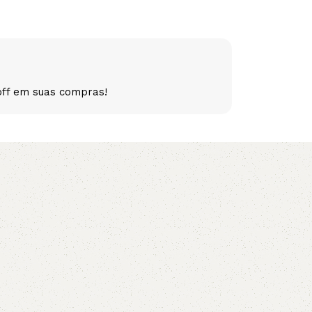
5V
5VX
AA
B
BX
C
off em suas compras!
PJ
PJ
PK
SPB
SPC
SP
XPZ
ZX