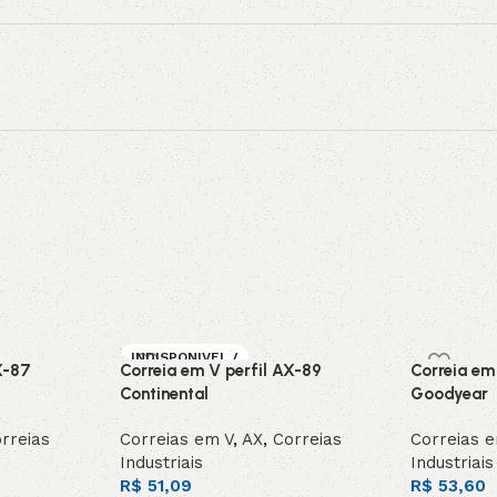
INDISPONIVEL /
X-87
Correia em V perfil AX-89
Correia em
SOB ENCOMEN
DA
Continental
Goodyear
rreias
Correias em V
,
AX
,
Correias
Correias 
Industriais
Industriais
R$
51,09
R$
53,60