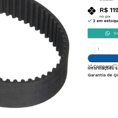
R$
11
no pix
2 em estoq
So
Comparar
Informações s
Garantia de Q