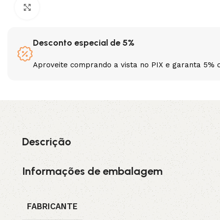
Clique para ampliar
3L
3VX
Desconto especial de 5%
A
AX
Aproveite comprando a vista no PIX e garanta 5% 
CX
D
PL
SPA
XPA
XPB
Descrição
Informações de embalagem
FABRICANTE