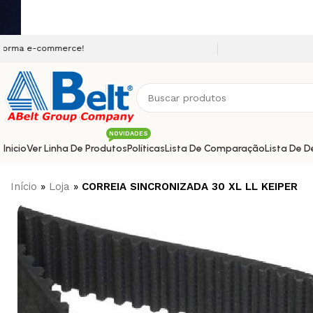
mmerce!
NOVIDADES
Inicio
Ver Linha De Produtos
Políticas
Lista De Comparação
Lista De D
Início
»
Loja
»
CORREIA SINCRONIZADA 30 XL LL KEIPER