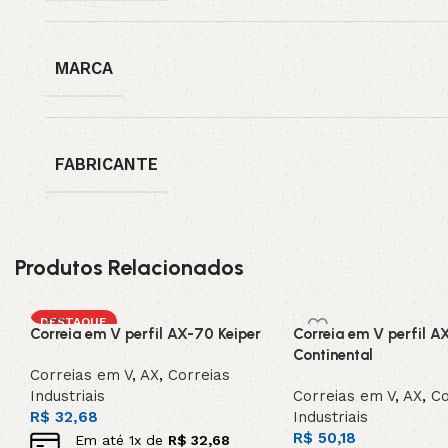
MARCA
FABRICANTE
Produtos Relacionados
DESTAQUE
Correia em V perfil AX-70 Keiper
Correia em V perfil A
Continental
Correias em V
,
AX
,
Correias
Industriais
Correias em V
,
AX
,
Co
R$
32,68
Industriais
R$
50,18
Em até
1
x de
R$
32,68