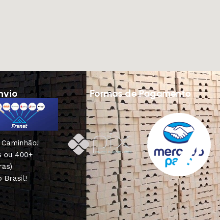
nvio
Formas de Pagamento
u Caminhão!
s ou 400+
ras)
 Brasil!