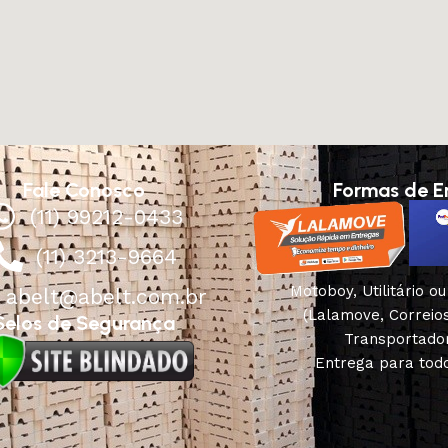
Fale Conosco
Formas de E
(11) 99212-0433
(11) 3213-9664
Motoboy, Utilitário o
abelt@abelt.com.br
(Lalamove, Correio
Selos de Segurança
Transportado
Entrega para todo