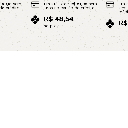
$
50,18
sem
Em até
1
x de
R$
51,09
sem
Em 
de crédito!
juros no cartão de crédito!
sem 
crédi
R$
48,54
R$
no pix
no p
Leia mais
Adicionar 