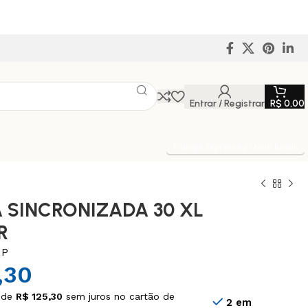
Entrar / Registrar
R$
0,00
Entrega Expressa p/ todo Brasil!
 SINCRONIZADA 30 XL
R
IP
,30
 de
R$
125,30
sem juros no cartão de
2 em