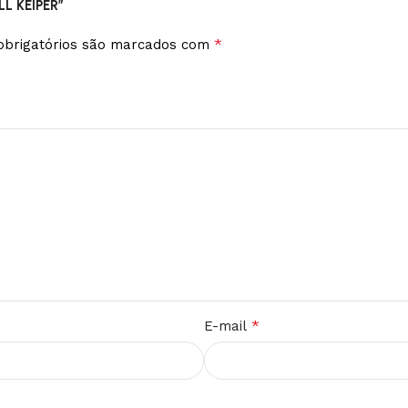
LL KEIPER”
*
brigatórios são marcados com
*
E-mail