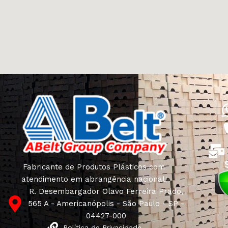
Fabricante de Produtos Plásticos com
atendimento em abrangência nacional!
R. Desembargador Olavo Ferreira Prado,
565 A - Americanópolis - São Paulo - SP -
04427-000
Política de Privacidade