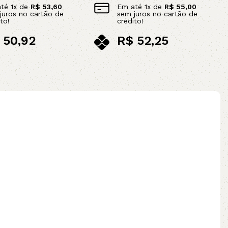
até
1
x de
R$
53,60
Em até
1
x de
R$
55,00
juros no cartão de
sem juros no cartão de
to!
crédito!
50,92
R$
52,25
ix
no pix
ao carrinho
Adicionar ao carrinho