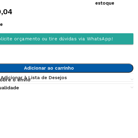
estoque
9,04
ue
licite orçamento ou tire dúvidas via WhatsApp!
Adicionar ao carrinho
Adicionar à Lista de Desejos
obre o envio
ualidade