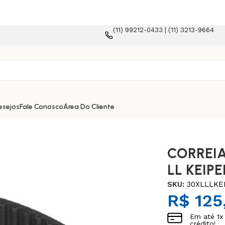
(11) 99212-0433 | (11) 3213-9664
esejos
Fale Conosco
Área Do Cliente
CORREIA
LL KEIPE
SKU:
30XLLLKE
R$
125
Em até
1
x
crédito!