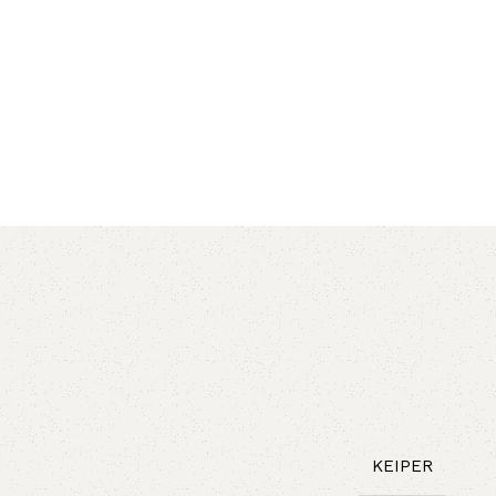
AVX
CC
PK
Z
TB
KEIPER