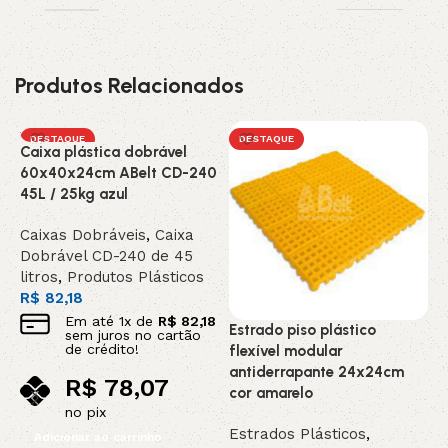
Produtos Relacionados
DESTAQUE
DESTAQUE
Caixa plástica dobrável
60x40x24cm ABelt CD-240
45L / 25kg azul
Caixas Dobráveis
,
Caixa
Dobrável CD-240 de 45
E
litros
,
Produtos Plásticos
f
R$
82,18
a
Em até
1
x de
R$
82,18
Estrado piso plástico
sem juros no cartão
c
de crédito!
flexível modular
antiderrapante 24x24cm
E
R$
78,07
cor amarelo
E
no pix
2
Estrados Plásticos
,
Adicionar ao carrinho
P