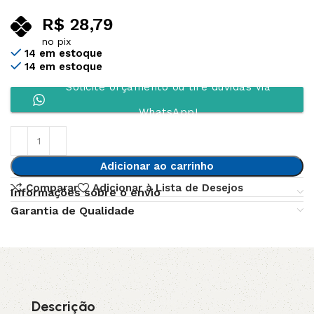
R$
28,79
no pix
14 em estoque
14 em estoque
Solicite orçamento ou tire dúvidas via
WhatsApp!
Adicionar ao carrinho
Comparar
Adicionar à Lista de Desejos
Informações sobre o envio
Garantia de Qualidade
Descrição