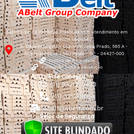
Fabricante de Produtos Plásticos com atendimento em
abrangência nacional!
R. Desembargador Olavo Ferreira Prado, 565 A -
Americanópolis - São Paulo - SP - 04427-000
Política de Privacidade
Política de Troca e Devolução
Fale Conosco
(11) 99212-0433
(11) 3213-9664
abelt@abelt.com.br
Selos de Segurança