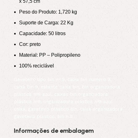
x 57,5 cm
Peso do Produto: 1,720 kg
Suporte de Carga: 22 Kg
Capacidade: 50 litros
Cor:
preto
Material: PP – Polipropileno
100% reciclável
Gaveteiro tipo bin nº 9, caixa bin número 9,
caixa bin 9, estante caixa bin, bin organizadora
plástica nº9 azul, caixas bin organizadora
plástica nº9, organizadora plástica nº9 azul
caixa, gaveteiro plástico bin, caixa organizadora
gaveteiro plástico, bin n 9
Informações de embalagem