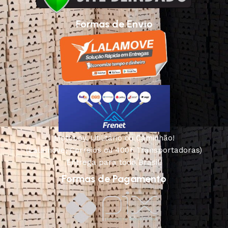
Formas de Envio
Motoboy, Utilitário ou Caminhão!
(Lalamove, Correios ou 400+ Transportadoras)
Entrega para todo Brasil!
Formas de Pagamento