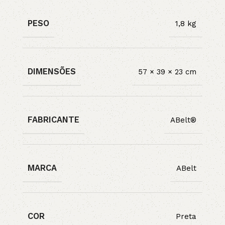
PESO
1,8 kg
DIMENSÕES
57 × 39 × 23 cm
FABRICANTE
ABelt®
MARCA
ABelt
COR
Preta