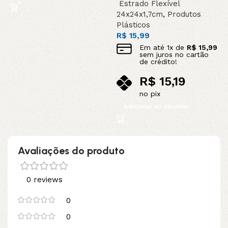
Estrado Flexível
R
24x24x1,7cm
,
Produtos
Plásticos
R$
15,99
Em até
1
x de
R$
15,99
sem juros no cartão
de crédito!
R$
15,19
no pix
Adicionar ao carrinho
Avaliações do produto
0 reviews
0
0